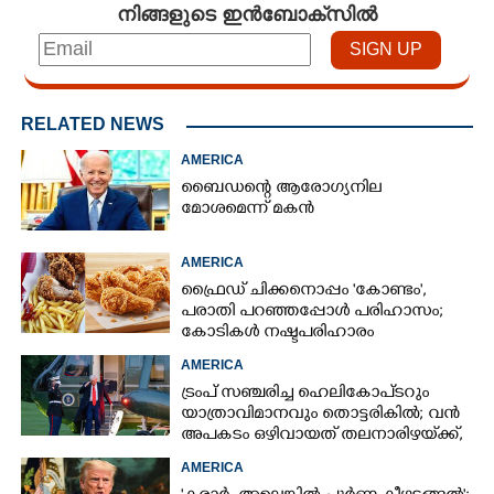
നിങ്ങളുടെ ഇൻബോക്സിൽ
RELATED NEWS
AMERICA
ബൈഡന്റെ ആരോഗ്യനില
മോശമെന്ന് മകൻ
AMERICA
ഫ്രൈഡ് ചിക്കനൊപ്പം 'കോണ്ടം',​
പരാതി പറഞ്ഞപ്പോൾ പരിഹാസം;
കോടികൾ നഷ്ടപരിഹാരം
ആവശ്യപ്പെട്ട് ദമ്പതികൾ
AMERICA
ട്രംപ് സഞ്ചരിച്ച ഹെലികോപ്‌ടറും
യാത്രാവിമാനവും തൊട്ടരികിൽ; വൻ
അപകടം ഒഴിവായത് തലനാരിഴയ്‌ക്ക്,
അന്വേഷണം
AMERICA