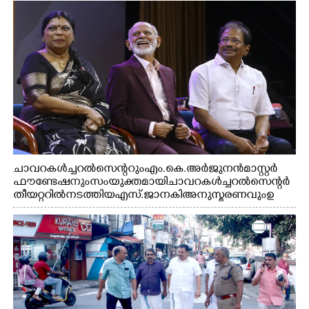
ചാവറ കൾച്ചറൽ സെന്ററും എം.കെ. അർജുനൻ മാസ്റ്റർ
ഫൗണ്ടേഷനും സംയുക്തമായി ചാവറ കൾച്ചറൽ സെന്റർ
തീയറ്ററിൽ നടത്തിയ എസ്. ജാനകി അനുസ്മരണവും ഉ
ദ്ഘാടനം ചെയ്യാനെത്തിയ സംഗീത സംവിധായകൻ ജെറി
അമൽദേവ്, ഗായിക ജെൻസി, എം.കെ. അർജുനൻ
ഫൗണ്ടേഷൻ ചെയർമാൻ ഡോ. രാധാകൃഷ്ണൻ എന്നിവർ