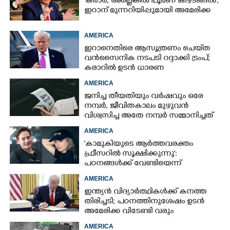
'കരാർ, അല്ലെങ്കിൽ പൂർണ കീഴടങ്ങൽ';
ഇറാന് മുന്നറിയിപ്പുമായി അമേരിക്ക
AMERICA
ഇറാനെതിരെ ആസൂത്രണം ചെയ്‌ത
വൻസൈനിക നടപടി റദ്ദാക്കി ട്രംപ്;
കരാറിൽ ഉടൻ ധാരണ
AMERICA
ജനിച്ച തീയതിയും വർഷവും ഒരേ
നമ്പർ, ജീവിതകാലം മുഴുവൻ
വിശ്വസിച്ച അതേ നമ്പർ സമ്മാനിച്ചത്
കോടികളുടെ ഭാഗ്യം
AMERICA
'കാമുകിയുടെ ആർത്തവരക്തം
ഫ്രീസറിൽ സൂക്ഷിക്കുന്നു':
പഠനങ്ങൾക്ക് വേണ്ടിയെന്ന്
വിശദീകരണം,​ ചർച്ചയായി ബ്രയാൻ
AMERICA
ജോൺസന്റെ പോസ്റ്റ്
ഇന്ത്യൻ വിദ്യാർത്ഥികൾക്ക് കനത്ത
തിരിച്ചടി; പഠനത്തിനുശേഷം ഉടൻ
അമേരിക്ക വിടേണ്ടി വരും
AMERICA