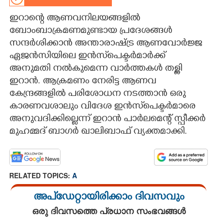
CARTOONS
ഇറാന്റെ ആണവനിലയങ്ങളിൽ
ബോംബാക്രമണമുണ്ടായ പ്രദേശങ്ങൾ
സന്ദർശിക്കാൻ അന്താരാഷ്ട്ര ആണവോർജ്ജ
LITERATURE
ഏജൻസിയിലെ ഇൻസ്‌പെക്ടർമാർക്ക്
അനുമതി നൽകുമെന്ന വാർത്തകൾ തള്ളി
ZOOM
ഇറാൻ. ആക്രമണം നേരിട്ട ആണവ
കേന്ദ്രങ്ങളിൽ പരിശോധന നടത്താൻ ഒരു
CONTACT US
കാരണവശാലും വിദേശ ഇൻസ്‌പെക്ടർമാരെ
അനുവദിക്കില്ലെന്ന് ഇറാൻ പാർലമെന്റ് സ്പീക്കർ
മുഹമ്മദ് ബാഗർ ഖാലിബാഫ് വ്യക്തമാക്കി.
RELATED TOPICS:
A
അപ്ഡേറ്റായിരിക്കാം ദിവസവും
ഒരു ദിവസത്തെ പ്രധാന സംഭവങ്ങൾ