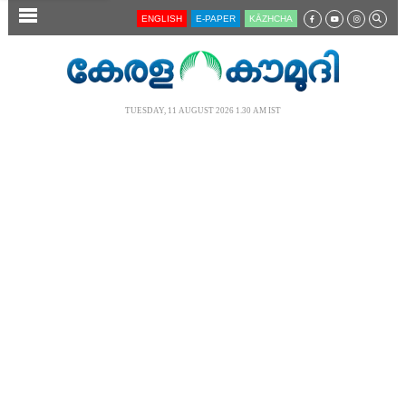
SECTIONS
ENGLISH
E-PAPER
KĀZHCHA
HOME
LATEST
TUESDAY, 11 AUGUST 2026 1.30 AM IST
AUDIO
NOTIFIED NEWS
POLL
KERALA
LOCAL
NEWS 360
CASE DIARY