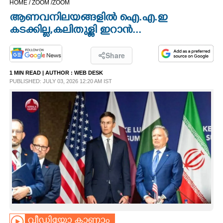
HOME /
ZOOM /
ZOOM
CINEMA
ആണവനിലയങ്ങളിൽ ഐ.എ.ഇ
കടക്കില്ല,കലിതുള്ളി ഇറാൻ...
OPINION
Share
PHOTOS
1 MIN READ
| AUTHOR :
WEB DESK
PUBLISHED: JULY 03, 2026 12:20 AM IST
LIFESTYLE
SPIRITUAL
INFO+
ART
ASTRO
വീഡിയോ കാണാം