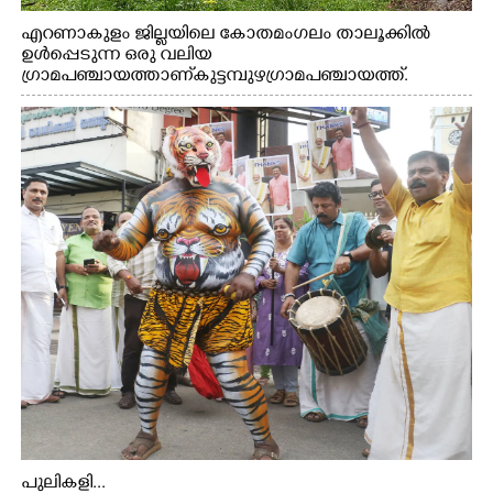
എറണാകുളം ജില്ലയിലെ കോതമംഗലം താലൂക്കിൽ
ഉൾപ്പെടുന്ന ഒരു വലിയ
ഗ്രാമപഞ്ചായത്താണ് കുട്ടമ്പുഴ ഗ്രാമ പഞ്ചായത്ത്.
ആദിവാസി ഊരുകളായ വെള്ളാരംകുത്ത്, കത്തിപ്പാറ,
ഉറിയംപെട്ടി, തേക്കല്ല്, വെട്ടിക്കല്ല്, മഞ്ചപ്പാറ എന്നീ ആറു
സ്ഥലങ്ങളിലേക്കുള്ള പ്രധാന സഞ്ചാര മാർഗമാണ് ഈ
കാണുന്ന കടത്ത് വള്ളം
പുലികളി...