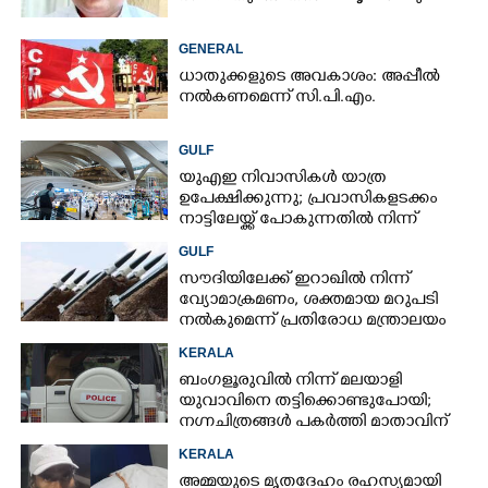
GENERAL
ധാതുക്കളുടെ അവകാശം: അപ്പീൽ
നൽകണമെന്ന് സി.പി.എം.
GULF
യുഎഇ നിവാസികൾ യാത്ര
ഉപേക്ഷിക്കുന്നു; പ്രവാസികളടക്കം
നാട്ടിലേയ്ക്ക് പോകുന്നതിൽ നിന്ന്
പിന്തിരിയാൻ കാരണം
GULF
സൗദിയിലേക്ക് ഇറാഖിൽ നിന്ന്
വ്യോമാക്രമണം,​ ശക്തമായ മറുപടി
നൽകുമെന്ന് പ്രതിരോധ മന്ത്രാലയം
KERALA
ബംഗളൂരുവിൽ നിന്ന് മലയാളി
യുവാവിനെ തട്ടിക്കൊണ്ടുപോയി;
നഗ്നചിത്രങ്ങൾ പകർത്തി മാതാവിന്
അയച്ചു
KERALA
അമ്മയുടെ മൃതദേഹം രഹസ്യമായി