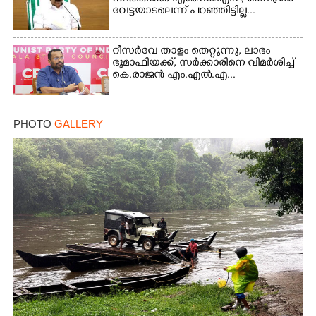
വേട്ടയാടലെന്ന് പറഞ്ഞിട്ടില്ല...
റീസർവേ താളം തെറ്റുന്നു, ലാഭം
ഭൂമാഫിയക്ക്, സർക്കാരിനെ വിമർശിച്ച്
കെ.രാജൻ എം.എൽ.എ...
PHOTO
GALLERY