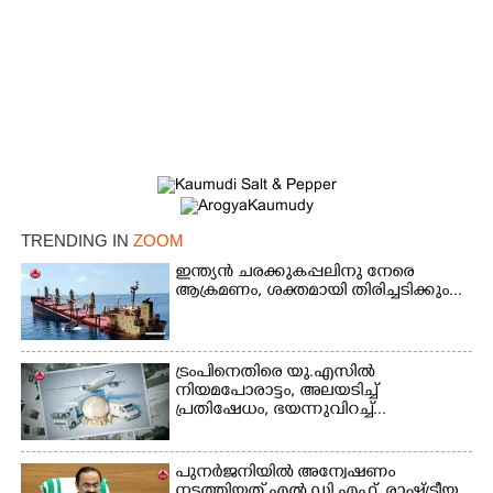
TRENDING IN
ZOOM
×
ഇന്ത്യൻ ചരക്കുകപ്പലിനു നേരെ
Share this link
ആക്രമണം, ശക്തമായി തിരിച്ചടിക്കും...
ട്രംപിനെതിരെ യു.എസിൽ
നിയമപോരാട്ടം, അലയടിച്ച്
പ്രതിഷേധം, ഭയന്നുവിറച്ച്...
Copy Link
പുനർജനിയിൽ അന്വേഷണം
നടത്തിയത് എൽ.ഡി.എഫ്, രാഷ്ട്രീയ