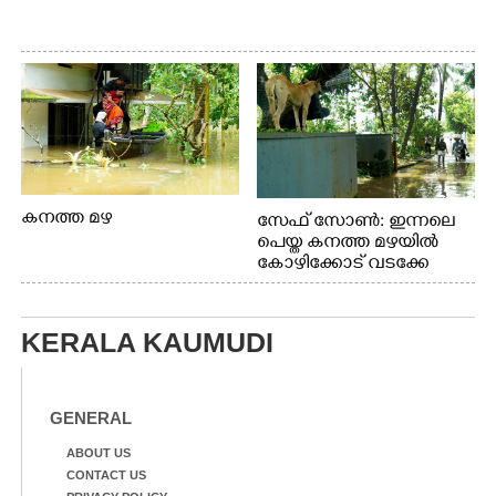
കനത്ത മഴ
സേഫ് സോൺ: ഇന്നലെ
പെയ്ത കനത്ത മഴയിൽ
കോഴിക്കോട് വടക്കേ
വയലിൽ വെള്ളം
കയറിയതിനെ തുടർന്ന്
വീട്ടുസാധനങ്ങളുമായി
KERALA KAUMUDI
വെള്ളത്തിലൂടെ
നടന്നുവരുന്നവരെ
മതിലിനു മുകളിൽ നോക്കി
നിൽക്കുന്ന
GENERAL
നായ. ഫോട്ടോ: കെ.വിശ്വജി
ത്ത്
ABOUT US
CONTACT US