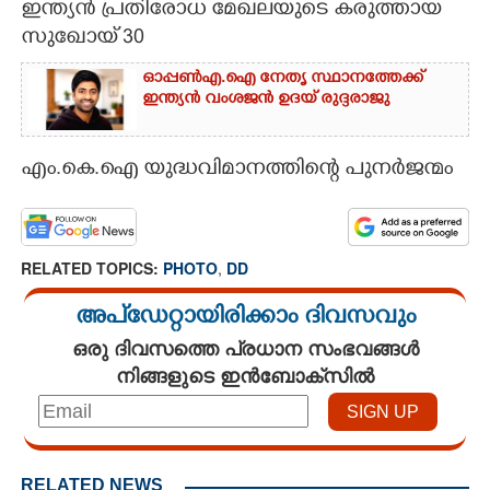
ഇന്ത്യൻ പ്രതിരോധ മേഖലയുടെ കരുത്തായ
സുഖോയ് 30
CARTOONS
ഓപ്പൺഎ.ഐ നേതൃ സ്ഥാനത്തേക്ക്
ഇന്ത്യൻ വംശജൻ ഉദയ് രുദ്ദരാജു
LITERATURE
ZOOM
എം.കെ.ഐ യുദ്ധവിമാനത്തിന്റെ പുനർജന്മം
CONTACT US
RELATED TOPICS:
PHOTO
,
DD
അപ്ഡേറ്റായിരിക്കാം ദിവസവും
ഒരു ദിവസത്തെ പ്രധാന സംഭവങ്ങൾ
നിങ്ങളുടെ ഇൻബോക്സിൽ
RELATED NEWS