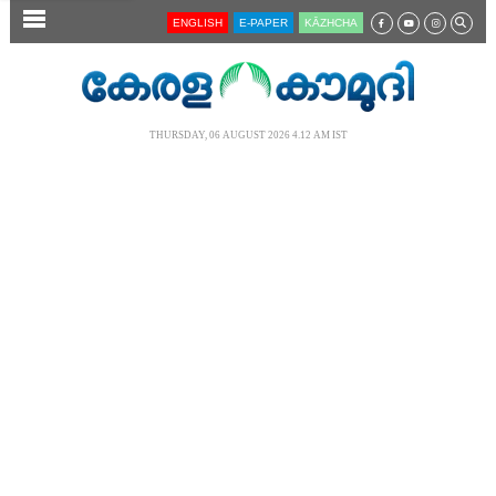
SECTIONS
ENGLISH
E-PAPER
KĀZHCHA
HOME
LATEST
THURSDAY, 06 AUGUST 2026 4.12 AM IST
AUDIO
NOTIFIED NEWS
POLL
KERALA
LOCAL
NEWS 360
CASE DIARY