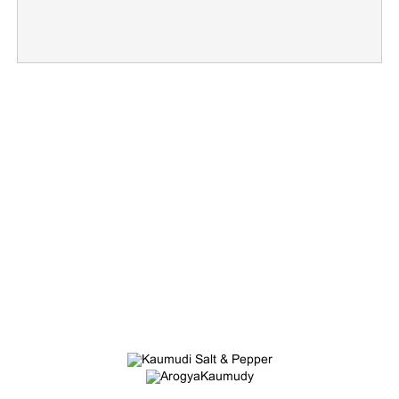
×
Share this link
Copy Link