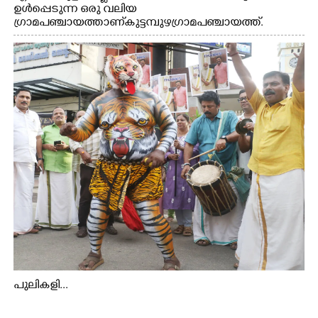
ഉൾപ്പെടുന്ന ഒരു വലിയ
ഗ്രാമപഞ്ചായത്താണ് കുട്ടമ്പുഴ ഗ്രാമ പഞ്ചായത്ത്.
ആദിവാസി ഊരുകളായ വെള്ളാരംകുത്ത്, കത്തിപ്പാറ,
ഉറിയംപെട്ടി, തേക്കല്ല്, വെട്ടിക്കല്ല്, മഞ്ചപ്പാറ എന്നീ ആറു
സ്ഥലങ്ങളിലേക്കുള്ള പ്രധാന സഞ്ചാര മാർഗമാണ് ഈ
കാണുന്ന കടത്ത് വള്ളം
പുലികളി...