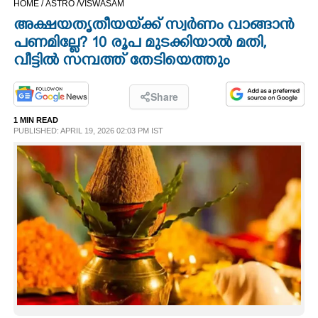
HOME /
ASTRO /
VISWASAM
CINEMA
അക്ഷയ‌തൃതീയയ്‌ക്ക് സ്വർണം വാങ്ങാൻ
പണമില്ലേ? 10 രൂപ മുടക്കിയാൽ മതി,
OPINION
വീട്ടിൽ സമ്പത്ത് തേടിയെത്തും
PHOTOS
Share
1 MIN READ
PUBLISHED: APRIL 19, 2026 02:03 PM IST
LIFESTYLE
SPIRITUAL
INFO+
ART
ASTRO