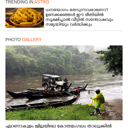
TRENDING IN
ASTRO
ധനയോഗം തേടുന്നവരാണോ?​
ഉണക്കമഞ്ഞൾ​ ഈ രീതിയിൽ
സൂക്ഷിച്ചാൽ വീട്ടിൽ സന്തോഷവും
സമൃദ്ധിയും വർദ്ധിക്കും
PHOTO
GALLERY
എറണാകുളം ജില്ലയിലെ കോതമംഗലം താലൂക്കിൽ