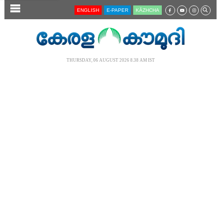
SECTIONS
ENGLISH
E-PAPER
KĀZHCHA
HOME
LATEST
THURSDAY, 06 AUGUST 2026 8.38 AM IST
AUDIO
NOTIFIED NEWS
POLL
KERALA
LOCAL
NEWS 360
CASE DIARY