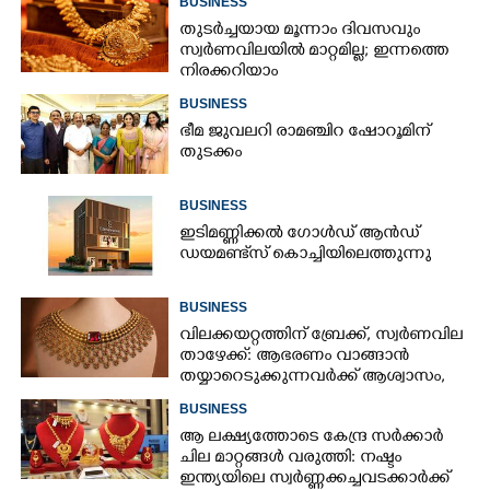
BUSINESS
തുടർച്ചയായ മൂന്നാം ദിവസവും
സ്വർണവിലയിൽ മാറ്റമില്ല; ഇന്നത്തെ
നിരക്കറിയാം
BUSINESS
ഭീമ ജുവലറി രാമഞ്ചിറ ഷോറൂമിന്
തുടക്കം
BUSINESS
ഇടിമണ്ണിക്കൽ ഗോൾഡ് ആൻഡ്
ഡയമണ്ട്സ് കൊച്ചിയിലെത്തുന്നു
BUSINESS
വിലക്കയറ്റത്തിന് ബ്രേക്ക്, സ്വർണവില
താഴേക്ക്: ആഭരണം വാങ്ങാൻ
തയ്യാറെടുക്കുന്നവർക്ക് ആശ്വാസം,
ഇന്നത്തെ നിരക്കറിയാം
BUSINESS
ആ ലക്ഷ്യത്തോടെ കേന്ദ്ര സർക്കാർ
ചില മാറ്റങ്ങൾ വരുത്തി: നഷ്ടം
ഇന്ത്യയിലെ സ്വർണ്ണക്കച്ചവടക്കാർക്ക്