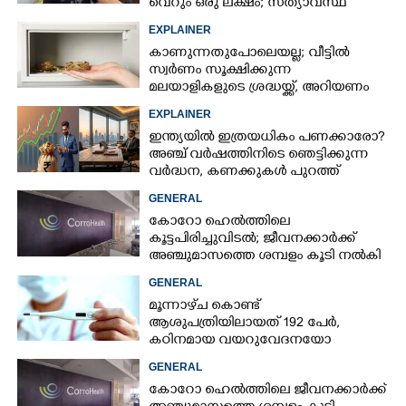
വെറും ഒരു ലക്ഷം; സത്യാവസ്ഥ
വിവരിച്ച് ഉടമ
EXPLAINER
കാണുന്നതുപോലെയല്ല; വീട്ടിൽ
സ്വർണം സൂക്ഷിക്കുന്ന
മലയാളികളുടെ ശ്രദ്ധയ്ക്ക്, അറിയണം
ചില കാര്യങ്ങൾ
EXPLAINER
ഇന്ത്യയിൽ ഇത്രയധികം പണക്കാരോ?​
അഞ്ച് വർഷത്തിനിടെ ഞെട്ടിക്കുന്ന
വർദ്ധന,​ കണക്കുകൾ പുറത്ത്
GENERAL
കോറോ ഹെൽത്തിലെ
കൂട്ടപിരിച്ചുവിടൽ; ജീവനക്കാർക്ക്
അഞ്ചുമാസത്തെ ശമ്പളം കൂടി നൽകി
GENERAL
മൂന്നാഴ്‌ച കൊണ്ട്
ആശുപത്രിയിലായത് 192 പേർ,
കഠിനമായ വയറുവേദനയോ
തളർച്ചയോ രോഗം‌
GENERAL
ഗുരുതരമാകുന്നതിന്റെ ലക്ഷണം
കോറോ ഹെൽത്തിലെ ജീവനക്കാർക്ക്