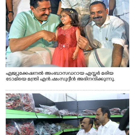
എജ്യുക്കേഷനൽ അംബാസഡറായ എസ്തർ മരിയ
ടോമിയെ മന്ത്രി എൻ.ഷംസുദ്ദീൻ അഭിനന്ദിക്കുന്നു.