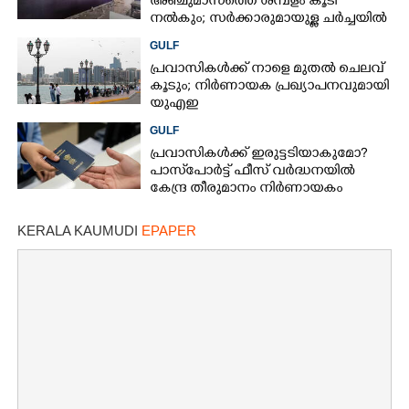
അഞ്ചുമാസത്തെ ശമ്പളം കൂടി
നൽകും; സർക്കാരുമായുള്ള ചർച്ചയിൽ
ധാരണ
GULF
പ്രവാസികൾക്ക് നാളെ മുതൽ ചെലവ്
കൂടും; നിർണായക പ്രഖ്യാപനവുമായി
യുഎഇ
GULF
പ്രവാസികൾക്ക് ഇരുട്ടടിയാകുമോ?​ ​
പാസ്‌പോർട്ട് ഫീസ് വർദ്ധനയിൽ
കേന്ദ്ര തീരുമാനം നിർണായകം
KERALA KAUMUDI
EPAPER