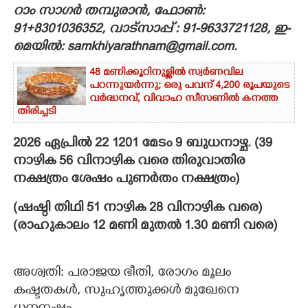
റാം സാഗർ തമ്പുരാൻ, ഫോൺ:
CARTOONS
91+8301036352, വാട്സാപ്പ് : 91-9633721128, ഇ-
മെയിൽ: samkhiyarathnam@gmail.com.
LITERATURE
48 മണിക്കൂറിനുള്ളിൽ സ്വർണവില
പറന്നുയർന്നു; ഒരു പവന് 4,200 രൂപയുടെ
വർദ്ധനവ്, വിവാഹ സീസണിൽ കനത്ത
ZOOM
തിരിച്ചടി
2026 ഏപ്രിൽ 22 1201 മേടം 9 ബുധനാഴ്ച. (39
CONTACT US
നാഴിക 56 വിനാഴിക വരെ തിരുവാതിര
നക്ഷത്രം ശേഷം പുണർതം നക്ഷത്രം)
(ഷഷ്ഠി തിഥി 51 നാഴിക 28 വിനാഴിക വരെ)
(രാഹുകാലം 12 മണി മുതൽ 1.30 മണി വരെ)
അശ്വതി: പരാജയ ഭീതി, രോഗം മൂലം
കഷ്ടതകൾ, സുഹൃത്തുക്കൾ മുഖേനെ