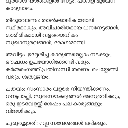
ദൂരദേശ യാത്രകളിൽ നേട്ടം, പങ്കാളി മുഖേന
കാര്യലാഭം.
തിരുവോണം: താൽക്കാലിക ജോലി
സ്ഥിരമാകും. അവിചാരിതമായ ധനനേട്ടങ്ങൾ,
ശാരീരികമായി വളരെയധികം
സുഖാനുഭവങ്ങൾ, രോഗശാന്തി.
അവിട്ടം: ഉദ്ദേശിച്ച കാര്യങ്ങളെല്ലാം നടക്കും,
ഔഷധം ഉപയോഗിക്കേണ്ടി വരും,
കർമ്മരംഗത്ത് പ്രതിസന്ധി തരണം ചെയ്യേണ്ടി
വരും, ശത്രുജയം.
ചതയം: സംസാരം വളരെ നിയന്ത്രിക്കണം,
ധനപ്രാപ്തി, സുഖസൗകര്യങ്ങൾ അനുഭവിക്കും,
ഒരു ഇടവേളയ്ക്ക് ശേഷം പല കാര്യങ്ങളും
വിജയിക്കും.
പൂരുരുട്ടാതി: നല്ല സന്ദേശങ്ങൾ ലഭിക്കും,