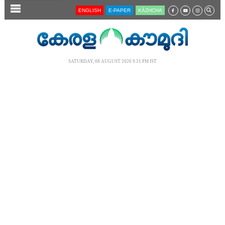
SECTIONS
ENGLISH
E-PAPER
KĀZHCHA
HOME
LATEST
SATURDAY, 08 AUGUST 2026 9.31 PM IST
AUDIO
NOTIFIED NEWS
POLL
KERALA
LOCAL
NEWS 360
CASE DIARY