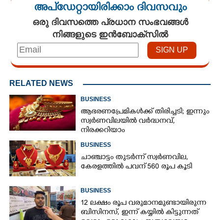
അപ്ഡേറ്റായിരിക്കാം ദിവസവും
ഒരു ദിവസത്തെ പ്രധാന സംഭവങ്ങൾ
നിങ്ങളുടെ ഇൻബോക്സിൽ
RELATED NEWS
BUSINESS
ആഭരണപ്രേമികൾക്ക് തിരിച്ചടി; ഇന്നും
സ്വർണവിലയിൽ വർദ്ധനവ്,
നിരക്കറിയാം
BUSINESS
×
Share this link
ചാഞ്ചാട്ടം തുടർന്ന് സ്വർണവില,
കേരളത്തിൽ പവന് 560 രൂപ കൂടി
BUSINESS
12 ലക്ഷം രൂപ വരുമാനമുണ്ടായിരുന്ന
ബിസിനസ്, ഇന്ന് കയ്യിൽ കിട്ടുന്നത്
Copy Link