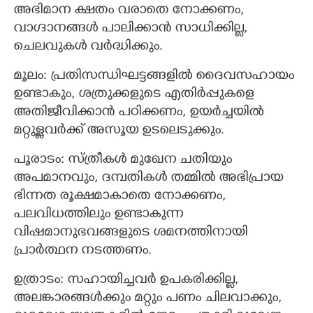
അഭിമാന ക്ഷതം വരാതെ നോക്കണം,
വാഗ്ദാനങ്ങൾ പാലിക്കാൻ സാധിക്കില്ല,
ചെലവുകൾ വർദ്ധിക്കും.
മൂലം: പ്രതിസന്ധിഘട്ടങ്ങളിൽ ദൈവസഹായം
ഉണ്ടാകും, ശത്രുക്കളുടെ എതിർപ്പുകളെ
അതിജീവിക്കാൻ പഠിക്കണം, ഉയർച്ചയിൽ
മറ്റുള്ളവർക്ക് അസൂയ ഉടലെടുക്കും.
പൂരാടം: സ്ത്രീകൾ മുഖേന ചതിയും
അപമാനവും, ദമ്പതികൾ തമ്മിൽ അഭിപ്രായ
ഭിന്നത രൂക്ഷമാകാതെ നോക്കണം,
പലവിധത്തിലും ഉണ്ടാകുന്ന
വിഷമാനുഭവങ്ങളുടെ ശമനത്തിനായി
പ്രാർത്ഥന നടത്തണം.
ഉത്രാടം: സഹായിച്ചവർ ഉപകരിക്കില്ല,
അലങ്കാരങ്ങൾക്കും മറ്റും പണം ചിലവാക്കും,