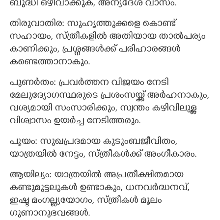
ബുദ്ധി ഒഴിവാക്കുക, അന്യദേശ വാസം.
തിരുവാതിര: സുഹൃത്തുക്കളെ കൊണ്ട്
സഹായം, സ്ത്രീകളിൽ അതിയായ താൽപര്യം
കാണിക്കും, പ്രശ്നങ്ങൾക്ക് പരിഹാരങ്ങൾ
കണ്ടെത്താനാകും.
പുണർതം: പ്രവർത്തന വിജയം നേടി
മേലുദ്യോഗസ്ഥരുടെ പ്രശംസയ്ക്ക് അർഹനാകും,
വശ്യമായി സംസാരിക്കും, സ്വന്തം കഴിവിലുള്ള
വിശ്വാസം ഉയർച്ച നേടിത്തരും.
പൂയം: സുഖപ്രദമായ കുടുംബജീവിതം,
യാത്രയിൽ നേട്ടം, സ്ത്രീകൾക്ക് അംഗീകാരം.
ആയില്യം: യാത്രയിൽ അപ്രതീക്ഷിതമായ
കണ്ടുമുട്ടലുകൾ ഉണ്ടാകും, ധനവർദ്ധനവ്,
ഇഷ്ട മംഗല്ല്യയോഗം, സ്ത്രീകൾ മൂലം
ഗുണാനുഭവങ്ങൾ.