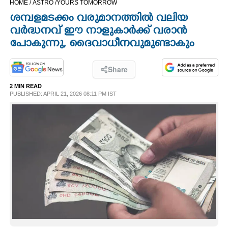
HOME /
ASTRO /
YOURS TOMORROW
CINEMA
ശമ്പളമടക്കം വരുമാനത്തിൽ വലിയ
വ‌ർദ്ധനവ് ഈ നാളുകാർക്ക് വരാൻ
OPINION
പോകുന്നു,​ ദൈവാധീനവുമുണ്ടാകും
PHOTOS
Share
2 MIN READ
PUBLISHED: APRIL 21, 2026 08:11 PM IST
LIFESTYLE
SPIRITUAL
INFO+
ART
ASTRO