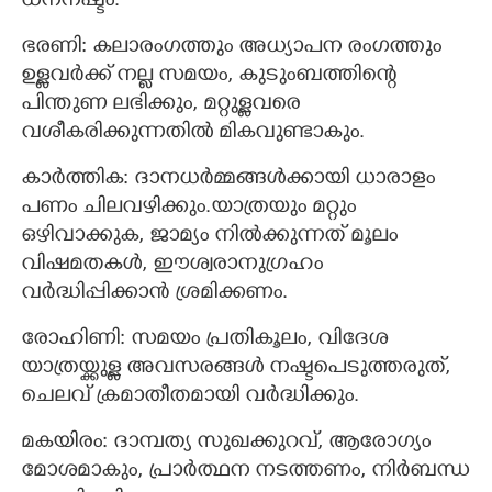
ധനനഷ്ടം.
ഭരണി: കലാരംഗത്തും അധ്യാപന രംഗത്തും
ഉള്ളവർക്ക് നല്ല സമയം, കുടുംബത്തിന്റെ
പിന്തുണ ലഭിക്കും, മറ്റുള്ളവരെ
വശീകരിക്കുന്നതിൽ മികവുണ്ടാകും.
കാർത്തിക: ദാനധർമ്മങ്ങൾക്കായി ധാരാളം
പണം ചിലവഴിക്കും.യാത്രയും മറ്റും
ഒഴിവാക്കുക, ജാമ്യം നിൽക്കുന്നത് മൂലം
വിഷമതകൾ, ഈശ്വരാനുഗ്രഹം
വർദ്ധിപ്പിക്കാൻ ശ്രമിക്കണം.
രോഹിണി: സമയം പ്രതികൂലം, വിദേശ
യാത്രയ്ക്കുള്ള അവസരങ്ങൾ നഷ്ടപെടുത്തരുത്,
ചെലവ് ക്രമാതീതമായി വർദ്ധിക്കും.
മകയിരം: ദാമ്പത്യ സുഖക്കുറവ്, ആരോഗ്യം
മോശമാകും, പ്രാർത്ഥന നടത്തണം, നിർബന്ധ