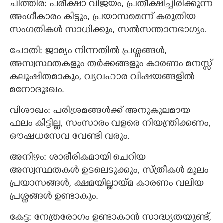
ചിത്തിര: പരീക്ഷാ വിജയം, പ്രതീക്ഷിച്ചിരിക്കുന്ന
അംഗീകാരം കിട്ടും, പ്രയാസമെന്ന് കരുതിയ
സംഗതികൾ സാധിക്കും, സൽസന്താനഭാഗ്യം.
ചോതി: ജാമ്യം നിന്നതിൽ പ്രശ്നങ്ങൾ,
അസ്വസ്ഥതകളും തർക്കങ്ങളും കാരണം മനസ്സ്
കലുഷിതമാകും, വ്യവഹാര വിഷയങ്ങളിൽ
മനോദുഃഖം.
വിശാഖം: പരിശ്രമങ്ങൾക്ക് അനുകുലമായ
ഫലം കിട്ടില്ല, സംസാരം വളരെ നിയന്ത്രിക്കണം,
ഔഷധസേവ വേണ്ടി വരും.
അനിഴം: ശാരീരികമായി ചെറിയ
അസ്വസ്ഥതകൾ ഉടലെടുക്കും, സ്ത്രീകൾ മൂലം
പ്രയാസങ്ങൾ, ക്ഷമയില്ലായ്മ കാരണം വലിയ
പ്രശ്നങ്ങൾ ഉണ്ടാകും.
കേട്ട: നേത്രരോഗം ഉണ്ടാകാൻ സാദ്ധ്യതയുണ്ട്,