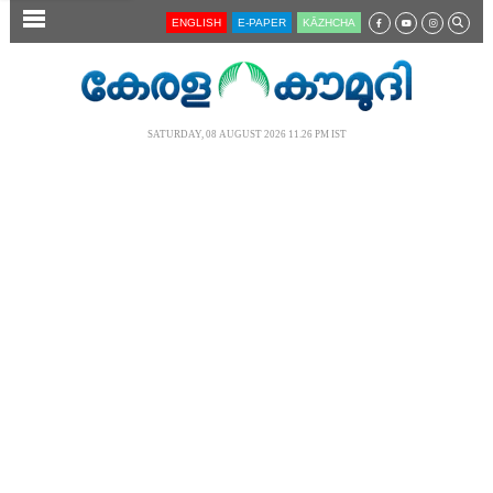
SECTIONS
ENGLISH
E-PAPER
KĀZHCHA
HOME
LATEST
SATURDAY, 08 AUGUST 2026 11.26 PM IST
AUDIO
NOTIFIED NEWS
POLL
KERALA
LOCAL
NEWS 360
CASE DIARY