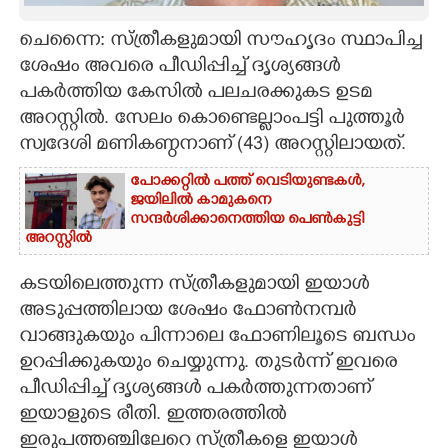
CARTOONS
ചെന്നൈ: സ്ത്രീകളുമായി സൗഹൃദം സ്ഥാപിച്ച
ശേഷം അവരെ പീഡിപ്പിച്ച് ദൃശ്യങ്ങൾ
പകർത്തിയ കേസിൽ പലചരക്കുകട ഉടമ
LITERATURE
അറസ്റ്റിൽ. സേലം കൊണ്ടെല്ലാംപട്ടി പുത്തൂ‌ർ
സ്വദേശി മണികണ്ഠനാണ് (43) അറസ്റ്റിലായത്.
ZOOM
പോക്കറ്റിൽ പത്ത് വെടിയുണ്ടകൾ,​
ജയിലിൽ കാമുകനെ
CONTACT US
സന്ദ‌ർശിക്കാനെത്തിയ പെൺകുട്ടി
അറസ്റ്റിൽ
കടയിലെത്തുന്ന സ്ത്രീകളുമായി ഇയാൾ
അടുപ്പത്തിലായ ശേഷം ഫോൺനമ്പ‌ർ
വാങ്ങുകയും പിന്നാലെ ഫോണിലൂടെ ബന്ധം
ഉറപ്പിക്കുകയും ചെയ്യുന്നു. തുട‌ർന്ന് ഇവരെ
പീഡിപ്പിച്ച് ദൃശ്യങ്ങൾ പകർത്തുന്നതാണ്
ഇയാളുടെ രീതി. ഇത്തരത്തിൽ
ഇരുപത്തഞ്ചിലേറെ സ്ത്രീകളെ ഇയാൾ