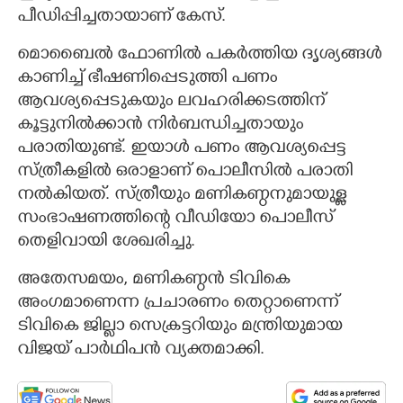
പീഡിപ്പിച്ചതായാണ് കേസ്.
മൊബൈൽ ഫോണിൽ പകർത്തിയ ദൃശ്യങ്ങൾ
കാണിച്ച് ഭീഷണിപ്പെടുത്തി പണം
ആവശ്യപ്പെടുകയും ലവഹരിക്കടത്തിന്
കൂട്ടുനിൽക്കാൻ നി‌ർബന്ധിച്ചതായും
പരാതിയുണ്ട്. ഇയാൾ പണം ആവശ്യപ്പെട്ട
സ്ത്രീകളിൽ ഒരാളാണ് പൊലീസിൽ പരാതി
നൽകിയത്. സ്ത്രീയും മണികണ്ഠനുമായുള്ള
സംഭാഷണത്തിന്റെ വീഡിയോ പൊലീസ്
തെളിവായി ശേഖരിച്ചു.
അതേസമയം, മണികണ്ഠൻ ടിവികെ
അംഗമാണെന്ന പ്രചാരണം തെറ്റാണെന്ന്
ടിവികെ ജില്ലാ സെക്രട്ടറിയും മന്ത്രിയുമായ
വിജയ് പാർഥിപൻ വ്യക്തമാക്കി.