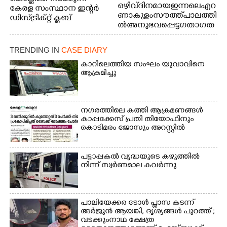
ഒഴിവ് ദിനമായ ഇന്നലെ എറ
കേരള സംസ്ഥാന ഇന്റർ
ണാകുളം സൗത്ത് പാലത്തി
ഡിസ്ട്രിക്റ്റ് ക്ലബ്
ൽ അനുഭവപ്പെട്ട ഗതാഗത
അത്‌ലറ്റിക്
ക്കുരുക്ക്
ചാമ്പ്യൻഷിപ്പിൽ അണ്ടർ
20 ആൺകുട്ടികളുടെ 200
TRENDING IN
CASE DIARY
മീറ്റർ ഓട്ടം ഫൈനൽ
കാറിലെത്തിയ സംഘം യുവാവിനെ
മത്സരത്തിനിടെ സിന്തറ്റിക്
ആക്രമിച്ചു
ട്രാക്കിന് കുറുകെ ഓടുന്ന
നായകൾ.
നഗരത്തിലെ കത്തി ആക്രമണങ്ങൾ
കാപ്പക്കേസ് പ്രതി തിയോഫിനും
കൊടിമരം ജോസും അറസ്റ്റിൽ
പട്ടാപ്പകൽ വൃദ്ധയുടെ കഴുത്തിൽ
നിന്ന് സ്വർണമാല കവർന്നു
പാലിയേക്കര ടോൾ പ്ലാസ കടന്ന്
അർജുൻ ആയങ്കി,​ ദൃശ്യങ്ങൾ പുറത്ത് ;
വടക്കുംനാഥ ക്ഷേത്ര