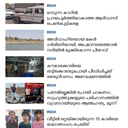
ഭർത്താവ്
INDIA
ഓടുന്ന കാറിൽ
പ്രായപൂർത്തിയാകാത്ത ആദിവാസി
പെൺകുട്ടികളെ
കൂട്ടബലാത്സംഗത്തിന് ഇരയാക്കി;
INDIA
മൂന്ന് പേർ പിടിയിൽ
അവിവാഹിതയായ മകൾ
ഗർഭിണിയായി; അപമാനഭയത്താൽ
നദിയിൽ മുക്കികൊന്ന പിതാവ്
അറസ്റ്റിൽ
INDIA
കൗമാരക്കാരിയെ
തട്ടിക്കൊണ്ടുപോയി പീഡിപ്പിച്ചത്
രണ്ടുദിവസം; അന്വേഷണത്തിൽ
നിർണായകമായത് ഓൺലൈൻ
INDIA
ഫുഡ് ഡെലിവറി
'പണമില്ലെങ്കിൽ പോയി ചാകണം',
സുഹൃത്തുക്കളുടെ പരിഹാസത്തിൽ
വ്യവസായിയുടെ ആത്മഹത്യ, മൂന്ന്
പേർ അറസ്റ്റിൽ
INDIA
വീട്ടിൽ ഒറ്റയ്‌ക്കായിരുന്ന 15 കാരിയെ
ബലാത്സംഗം ചെയ്‌ത്