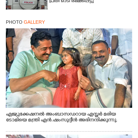
പ്രതി ഓടി രക്ഷപ്പെട്ടു
PHOTO
GALLERY
എജ്യുക്കേഷനൽ അംബാസഡറായ എസ്തർ മരിയ
ടോമിയെ മന്ത്രി എൻ.ഷംസുദ്ദീൻ അഭിനന്ദിക്കുന്നു.