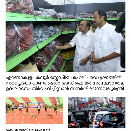
എറണാകുളം കലൂർ സ്റ്റേഡിയം ഹെലിപാഡ് ഗ്രൗണ്ടിൽ
സപ്ളൈകോ ഓണം മെഗാ ട്രേഡ് ഫെയർ സംസ്ഥാനതല
ഉദ്ഘാടനം നിർവഹിച്ച് സ്റ്റാൾ സന്ദർശിക്കുന്ന മുഖ്യമന്ത്രി
വി.ഡി. സതീശൻ. മന്ത്രി അനൂപ് ജേക്കബ് സമീപം
കൊല്ലത്ത് നടക്കുന്ന