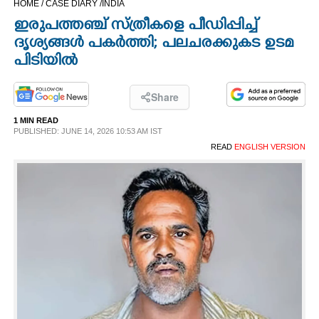
HOME /
CASE DIARY /
INDIA
CINEMA
ഇരുപത്തഞ്ച് സ്ത്രീകളെ പീഡിപ്പിച്ച്
ദൃശ്യങ്ങൾ പകർത്തി; പലചരക്കുകട ഉടമ
OPINION
പിടിയിൽ
PHOTOS
Share
1 MIN READ
PUBLISHED: JUNE 14, 2026 10:53 AM IST
LIFESTYLE
READ
ENGLISH VERSION
SPIRITUAL
INFO+
ART
ASTRO