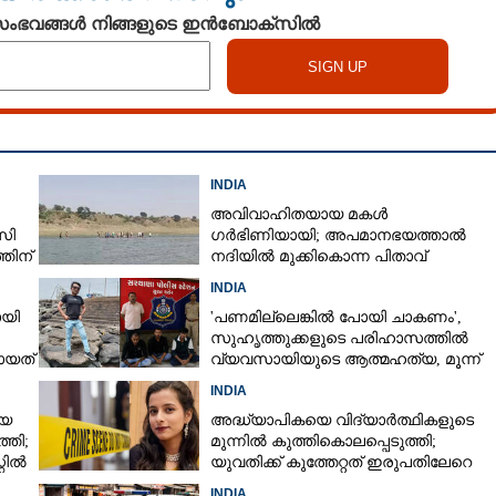
 സംഭവങ്ങൾ നിങ്ങളുടെ ഇൻബോക്സിൽ
INDIA
അവിവാഹിതയായ മകൾ
സി
ഗർഭിണിയായി; അപമാനഭയത്താൽ
തിന്
നദിയിൽ മുക്കികൊന്ന പിതാവ്
അറസ്റ്റിൽ
Share this link
INDIA
ോയി
'പണമില്ലെങ്കിൽ പോയി ചാകണം',
സുഹൃത്തുക്കളുടെ പരിഹാസത്തിൽ
ായത്
വ്യവസായിയുടെ ആത്മഹത്യ, മൂന്ന്
പേർ അറസ്റ്റിൽ
INDIA
യെ
അദ്ധ്യാപികയെ വിദ്യാർത്ഥികളുടെ
ക്രൂരപീഡനം; കഴുത്തിൽ
Copy Link
്തി;
മുന്നിൽ കുത്തികൊലപ്പെടുത്തി;
യുവതി ഓടിയത്
്റിൽ
യുവതിക്ക് കുത്തേറ്റത് ഇരുപതിലേറെ
ൾ, ഒടുവിൽ പൊലീസ്
തവണ
INDIA