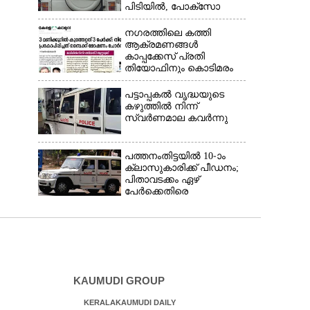
പിടിയിൽ, പോക്‌സോ
ചുമത്തി അറസ്റ്റ്
നഗരത്തിലെ കത്തി
ആക്രമണങ്ങൾ
കാപ്പക്കേസ് പ്രതി
തിയോഫിനും കൊടിമരം
ജോസും അറസ്റ്റിൽ
പട്ടാപ്പകൽ വൃദ്ധയുടെ
കഴുത്തിൽ നിന്ന്
സ്വർണമാല കവർന്നു
പത്തനംതിട്ടയിൽ 10-ാം
ക്ലാസുകാരിക്ക് പീഡനം;
പിതാവടക്കം ഏഴ്
പേർക്കെതിരെ
വെളിപ്പെടുത്തൽ,
മൂന്നുപേർ അറസ്റ്റിൽ
KAUMUDI GROUP
KERALAKAUMUDI DAILY