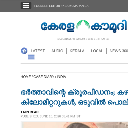
SECTIONS
FOUNDER EDITOR : K SUKUMARAN BA
HOME
LATEST
AUDIO
SATURDAY, 08 AUGUST 2026 11.47 AM IST
NOTIFIED NEWS
LATEST
AUDIO
KERALA
LOCAL
NEWS 360
POLL
KERALA
HOME /
CASE DIARY /
INDIA
LOCAL
ഭർത്താവിന്റെ ക്രൂരപീഡനം; ക
NEWS 360
കിലോമീറ്ററുകൾ, ഒടുവിൽ പൊല
1 MIN READ
CASE DIARY
PUBLISHED: JUNE 15, 2026 05:41 PM IST