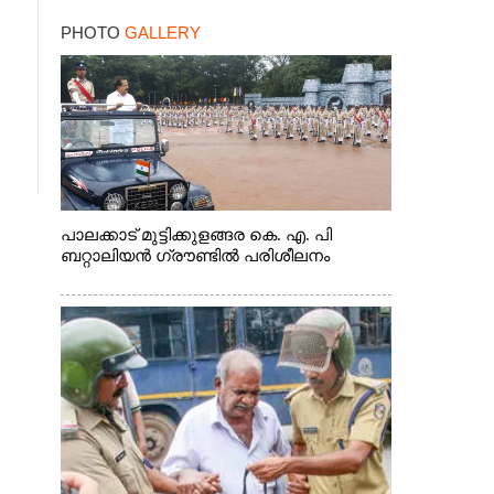
PHOTO
GALLERY
പാലക്കാട് മുട്ടിക്കുളങ്ങര കെ. എ. പി
ബറ്റാലിയൻ ഗ്രൗണ്ടിൽ പരിശീലനം