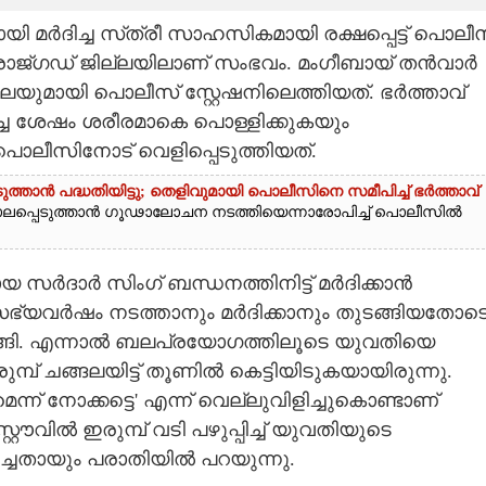
മായി മർദിച്ച സ്‌ത്രീ സാഹസികമായി രക്ഷപ്പെട്ട് പൊലീ
 രാ‌ജ്‌ഗഡ് ജില്ലയിലാണ് സംഭവം. മംഗീബായ് തൻവാർ
ങലയുമായി പൊലീസ് സ്റ്റേഷനിലെത്തിയത്. ഭർത്താവ്
ധിച്ച ശേഷം ശരീരമാകെ പൊള്ളിക്കുകയും
ൊലീസിനോട് വെളിപ്പെടുത്തിയത്.
ുത്താൻ പദ്ധതിയിട്ടു; തെളിവുമായി പൊലീസിനെ സമീപിച്ച് ഭർത്താവ്
 കൊലപ്പെടുത്താൻ ഗൂഢാലോചന നടത്തിയെന്നാരോപിച്ച് പൊലീസിൽ
സർദാർ സിംഗ് ബന്ധനത്തിനിട്ട് മർദിക്കാൻ
 അസഭ്യവർഷം നടത്താനും മർദിക്കാനും തുടങ്ങിയതോട
്ങി. എന്നാൽ ബലപ്രയോഗത്തിലൂടെ യുവതിയെ
മ്പ് ചങ്ങലയിട്ട് തൂണിൽ കെട്ടിയിടുകയായിരുന്നു.
ന് നോക്കട്ടെ' എന്ന് വെല്ലുവിളിച്ചുകൊണ്ടാണ്
്റൗവിൽ ഇരുമ്പ് വടി പഴുപ്പിച്ച് യുവതിയുടെ
ിച്ചതായും പരാതിയിൽ പറയുന്നു.