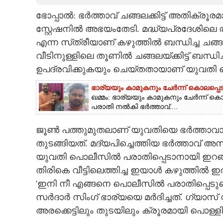
ഭോപ്പാൽ: ഭർത്താവ് ചങ്ങലക്കിട്ട് അതിക്രൂര
CARTOONS
സ്റ്റേഷനിൽ അഭയംതേടി. മദ്ധ്യപ്രദേശിലെ
എന്ന സ്‌ത്രീയാണ് കഴുത്തിൽ ബന്ധിച്ച ചങ്
LITERATURE
വീടിനുള്ളിലെ തൂണിൽ ചങ്ങലയ്‌ക്കിട്ട് ബന്
ഉപദ്രവിക്കുകയും ചെയ്‌തതായാണ് യുവതി പ
ZOOM
ഭാര്യയും കാമുകനും ചേർന്ന് കൊലപ്പെട
ഖമ്മം: ഭാര്യയും കാമുകനും ചേർന്ന്
CONTACT US
പരാതി നൽകി ഭർത്താവ്....
ജൂൺ പത്തുമുതലാണ് യുവതിയെ ഭർത്താവായ 
തുടങ്ങിയത്. മദ്യപിച്ചെത്തിയ ഭർത്താവ്
യുവതി പൊലീസിൽ പരാതിപ്പെടാനായി ഇറങ
തിരികെ വീട്ടിലെത്തിച്ച ഇയാൾ കഴുത്തിൽ ഇരു
'ഇനി നീ എങ്ങനെ പൊലീസിൽ പരാതിപ്പെടുമെന്
സർദാർ സിംഗ് ഭാര്യയെ മർദിച്ചത്. ഗ്യാസ് സ്റ
അരക്കെട്ടിലും തുടയിലും ക്രൂരമായി പൊള്ള