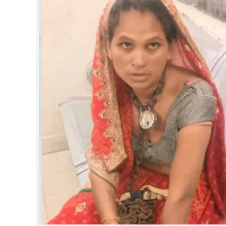
CINEMA
OPINION
PHOTOS
LIFESTYLE
SPIRITUAL
INFO+
ART
ASTRO