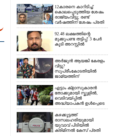
12കാരനെ കാറിടിച്ച്
കൊലപ്പെടുത്തിയ ശേഷം
രാജ്യംവിട്ടു; രണ്ട്
വർഷത്തിന് ശേഷം പ്രതി
പിടിയിൽ
92.48 ലക്ഷത്തിന്റെ
മുക്കുപണ്ട തട്ടിപ്പ്: 3 പേർ
കൂടി അറസ്റ്റിൽ
×
അർജുൻ ആയങ്കി കേരളം
വിട്ടു?
സുപ്രീംകോടതിയിൽ
ജാമ്യത്തിന്
ശ്രമിക്കുന്നതായി സംശയം
എട്ടാം ക്ളാസുകാരൻ
തോക്കുമായി സ്കൂളിൽ,
വെടിവയ്പ്പിൽ
അദ്ധ്യാപകൻ ഉൾപ്പെടെ
രണ്ടുമരണം; 15 പേർക്ക്
പരിക്ക്
കഴക്കൂട്ടത്ത്
രാസലഹരിയുമായി
യുവാവ് പിടിയിൽ
ക്രിമിനൽ കേസ് പ്രതി
ഓടി രക്ഷപ്പെട്ടു