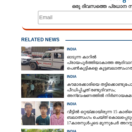
ഒരു ദിവസത്തെ പ്രധാന
RELATED NEWS
INDIA
ഓടുന്ന കാറിൽ
പ്രായപൂർത്തിയാകാത്ത ആദിവാ
പെൺകുട്ടികളെ കൂട്ടബലാത്സംഗത്
ഇരയാക്കി; മൂന്ന് പേർ പിടിയിൽ
INDIA
കൗമാരക്കാരിയെ തട്ടിക്കൊണ്ടുപ
പീഡിപ്പിച്ചത് രണ്ടുദിവസം;
അന്വേഷണത്തിൽ നിർണായകമ
ഓൺലൈൻ ഫുഡ് ഡെലിവറി
INDIA
വീട്ടിൽ ഒറ്റയ്‌ക്കായിരുന്ന 15 കാരി
ഭർത്താവിന്റെ 
ബലാത്സംഗം ചെയ്‌ത് കൊലപ്പെടുത
ചങ്ങലയുമായി 
17കാരനുൾപ്പടെ മൂന്നുപേർ അറസ്റ
കിലോമീറ്ററുക
INDIA