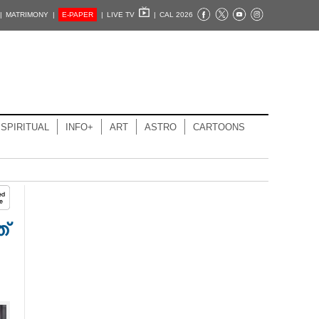
|
MATRIMONY |
E-PAPER
|
LIVE TV
|
CAL 2026
SPIRITUAL
INFO+
ART
ASTRO
CARTOONS
്