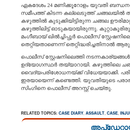
ഏകദേശം 24 മണിക്കൂറോളം യുവതി ബന്ധനത്
സമീപത്ത് കിടന്ന കല്ലെടുത്ത് ചങ്ങലയിൽ തു
കഴുത്തിൽ കുടുക്കിയിട്ടിരുന്ന ചങ്ങല ഊരി
കഴുത്തിലിട്ട് ഓടുകയായിരുന്നു. കുറ്റാകൂരി
മംഗീബായ് ഖിൽച്ചിപ്പൂർ പൊലീസ് സ്റ്റേഷനി
തെറ്റിയതാണെന്ന് തെറ്റിദ്ധരിച്ചതിനാൽ ആ
പൊലീസ് സ്റ്റേഷനിലെത്തി നടന്നകാര്യ
ഉദ്യോഗസ്ഥർ തയ്യാറായി. കഴുത്തിലെ ചങ്
വൈദ്യപരിശോധനയ്‌ക്ക് വിധേയയാക്കി. പ
ഇരയായെന്ന് കണ്ടെത്തി. യുവതിയുടെ പരാ
സിംഗിനെ പൊലീസ് അറസ്റ്റ് ചെയ്‌തു.
RELATED TOPICS:
CASE DIARY
,
ASSAULT
,
CASE
,
INJU
അപ്ഡേറ്റാ