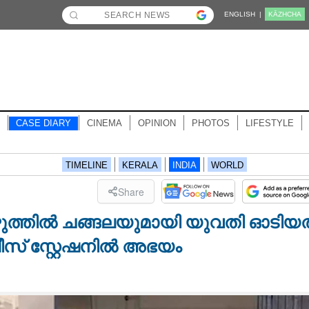
ENGLISH |
KĀZHCHA
CASE DIARY
CINEMA
OPINION
PHOTOS
LIFESTYLE
TIMELINE
KERALA
INDIA
WORLD
Share
ഴുത്തിൽ ചങ്ങലയുമായി യുവതി ഓടിയത
ീസ് സ്റ്റേഷനിൽ അഭയം