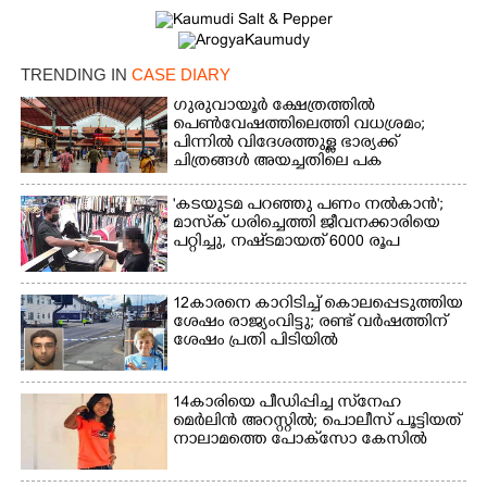
TRENDING IN
CASE DIARY
ഗുരുവായൂർ ക്ഷേത്രത്തിൽ
Copy Link
പെൺവേഷത്തിലെത്തി വധശ്രമം;
പിന്നിൽ വിദേശത്തുള്ള ഭാര്യക്ക്
ചിത്രങ്ങൾ അയച്ചതിലെ പക
'കടയുടമ പറഞ്ഞു പണം നൽകാൻ';
മാസ്‌ക് ധരിച്ചെത്തി ജീവനക്കാരിയെ
പറ്റിച്ചു, നഷ്‌ടമായത് 6000 രൂപ
12കാരനെ കാറിടിച്ച് കൊലപ്പെടുത്തിയ
ശേഷം രാജ്യംവിട്ടു; രണ്ട് വർഷത്തിന്
ശേഷം പ്രതി പിടിയിൽ
14കാരിയെ പീഡിപ്പിച്ച സ്‌നേഹ
മെർലിൻ അറസ്റ്റിൽ; പൊലീസ് പൂട്ടിയത്
നാലാമത്തെ പോക്‌സോ കേസിൽ