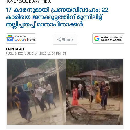
HOME /
CASE DIARY /
INDIA
CINEMA
17 കാരനുമായി പ്രണയവിവാഹം; 22
കാരിയെ ജനക്കൂട്ടത്തിന് മുന്നിലിട്ട്
OPINION
തല്ലിച്ചതച്ച് മാതാപിതാക്കൾ
PHOTOS
Share
1 MIN READ
PUBLISHED: JUNE 14, 2026 12:54 PM IST
LIFESTYLE
SPIRITUAL
INFO+
ART
ASTRO