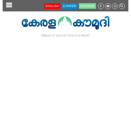
SECTIONS
ENGLISH
E-PAPER
KĀZHCHA
HOME
LATEST
FRIDAY, 07 AUGUST 2026 12.42 PM IST
AUDIO
NOTIFIED NEWS
POLL
KERALA
LOCAL
NEWS 360
CASE DIARY