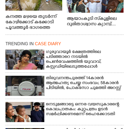
കനത്ത മഴയെ തുടർന്ന്
ആയാംകുടി സ്‌കൂളിലെ
കോഴിക്കോട് കക്കോടി
ദുരിതാശ്വാസ ക്യാമ്പ്....
പൂവത്തൂർ ഭാഗത്തെ
വീടുകളിൽ വെള്ളം
കയറിയപ്പോൾ
TRENDING IN
CASE DIARY
ഗുരുവായൂർ ക്ഷേത്രത്തിലെ
പടിഞ്ഞാറെ നടയിൽ
പെൺവേഷത്തിൽ യുവാവ്,​
കസ്റ്റഡിയിലെടുത്തപ്പോൾ
തെളിഞ്ഞത് വൻഗൂഢാലോചന
തിരുവനന്തപുരത്ത് 14കാരൻ
ആത്മഹത്യ ചെയ്ത സംഭവം; 58കാരൻ
പിടിയിൽ, പോക്‌സോ ചുമത്തി അറസ്റ്റ്
നെടുമങ്ങാട്ടെ ഒന്നര വയസുകാരന്റെ
കൊലപാതകം: കുറ്റപത്രം ഉടൻ
സമർപ്പിക്കണമെന്ന് ഹൈക്കോടതി