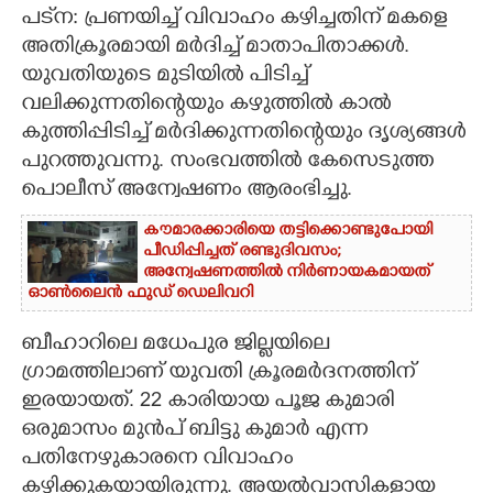
പട്‌ന: പ്രണയിച്ച് വിവാഹം കഴിച്ചതിന് മകളെ
CARTOONS
അതിക്രൂരമായി മർദിച്ച് മാതാപിതാക്കൾ.
യുവതിയുടെ മുടിയിൽ പിടിച്ച്
വലിക്കുന്നതിന്റെയും കഴുത്തിൽ കാൽ
LITERATURE
കുത്തിപ്പിടിച്ച് മർദിക്കുന്നതിന്റെയും ദൃശ്യങ്ങൾ
പുറത്തുവന്നു. സംഭവത്തിൽ കേസെടുത്ത
ZOOM
പൊലീസ് അന്വേഷണം ആരംഭിച്ചു.
CONTACT US
കൗമാരക്കാരിയെ തട്ടിക്കൊണ്ടുപോയി
പീഡിപ്പിച്ചത് രണ്ടുദിവസം;
അന്വേഷണത്തിൽ നിർണായകമായത്
ഓൺലൈൻ ഫുഡ് ഡെലിവറി
ബീഹാറിലെ മധേപുര ജില്ലയിലെ
ഗ്രാമത്തിലാണ് യുവതി ക്രൂരമ‌ർദനത്തിന്
ഇരയായത്. 22 കാരിയായ പൂജ കുമാരി
ഒരുമാസം മുൻപ് ബിട്ടു കുമാർ എന്ന
പതിനേഴുകാരനെ വിവാഹം
കഴിക്കുകയായിരുന്നു. അയൽവാസികളായ