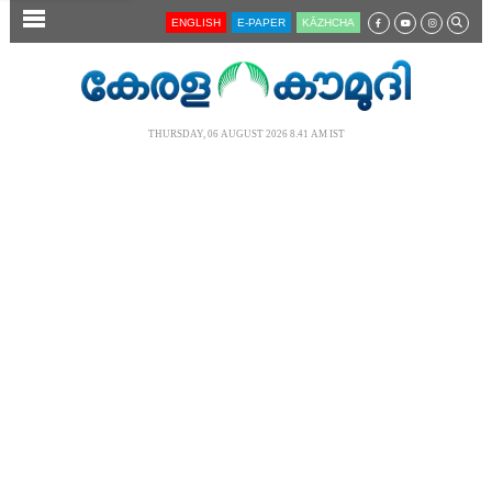
SECTIONS
ENGLISH
E-PAPER
KĀZHCHA
HOME
LATEST
THURSDAY, 06 AUGUST 2026 8.41 AM IST
AUDIO
NOTIFIED NEWS
POLL
KERALA
LOCAL
NEWS 360
CASE DIARY