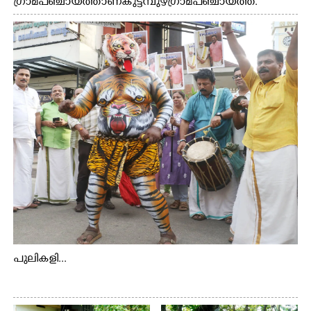
ഗ്രാമപഞ്ചായത്താണ് കുട്ടമ്പുഴ ഗ്രാമ പഞ്ചായത്ത്.
ആദിവാസി ഊരുകളായ വെള്ളാരംകുത്ത്, കത്തിപ്പാറ,
ഉറിയംപെട്ടി, തേക്കല്ല്, വെട്ടിക്കല്ല്, മഞ്ചപ്പാറ എന്നീ ആറു
സ്ഥലങ്ങളിലേക്കുള്ള പ്രധാന സഞ്ചാര മാർഗമാണ് ഈ
കാണുന്ന കടത്ത് വള്ളം
പുലികളി...