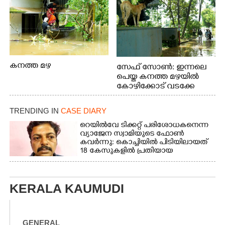
കനത്ത മഴ
സേഫ് സോൺ: ഇന്നലെ
പെയ്ത കനത്ത മഴയിൽ
കോഴിക്കോട് വടക്കേ
വയലിൽ വെള്ളം
കയറിയതിനെ തുടർന്ന്
TRENDING IN
CASE DIARY
വീട്ടുസാധനങ്ങളുമായി
വെള്ളത്തിലൂടെ
റെയിൽവേ ടിക്കറ്റ് പരിശോധകനെന്ന
വ്യാജേന സ്വാമിയുടെ ഫോൺ
നടന്നുവരുന്നവരെ
കവർന്നു: കൊച്ചിയിൽ പിടിയിലായത്
മതിലിനു മുകളിൽ നോക്കി
18 കേസുകളിൽ പ്രതിയായ
നിൽക്കുന്ന
തട്ടിപ്പുവീരൻ
നായ. ഫോട്ടോ: കെ.വിശ്വജി
ത്ത്
KERALA KAUMUDI
GENERAL