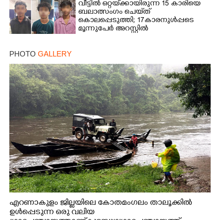
വീട്ടിൽ ഒറ്റയ്‌ക്കായിരുന്ന 15 കാരിയെ
ബലാത്സംഗം ചെയ്‌ത്
കൊലപ്പെടുത്തി; 17കാരനുൾപ്പടെ
മൂന്നുപേർ അറസ്റ്റിൽ
PHOTO
GALLERY
എറണാകുളം ജില്ലയിലെ കോതമംഗലം താലൂക്കിൽ
ഉൾപ്പെടുന്ന ഒരു വലിയ