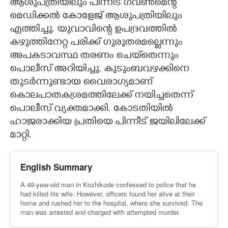
ആശുപത്രിയിലും പിന്നീട് ഗവൺമെന്റ്
മെഡിക്കൽ കോളേജ് ആശുപത്രിയിലും
എത്തിച്ചു. യുവാവിന്റെ ഉപദ്രവത്തിൽ
കഴുത്തിനേറ്റ പരിക്ക് ഗുരുതരമല്ലെന്നും
അപകടാവസ്ഥ തരണം ചെയ്‌തെന്നും
പൊലീസ് അറിയിച്ചു. കുടുംബവഴക്കിനെ
തുടർന്നുണ്ടായ വൈരാഗ്യമാണ്
കൊലപാതകശ്രമത്തിലേക്ക് നയിച്ചതെന്ന്
പൊലീസ് വ്യക്തമാക്കി. കോടതിയിൽ
ഹാജരാക്കിയ പ്രതിയെ പിന്നീട് ജയിലിലേക്ക്
മാറ്റി.
English Summary
A 49-year-old man in Kozhikode confessed to police that he
had killed his wife. However, officers found her alive at their
home and rushed her to the hospital, where she survived. The
man was arrested and charged with attempted murder.