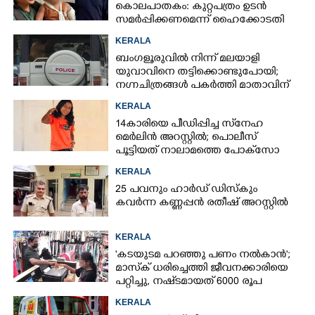
കൊലപാതകം: കുറ്റപത്രം ഉടൻ
സമർപ്പിക്കണമെന്ന് ഹൈക്കോടതി
KERALA
ബംഗളൂരുവിൽ നിന്ന് മലയാളി
യുവാവിനെ തട്ടിക്കൊണ്ടുപോയി;
നഗ്നചിത്രങ്ങൾ പകർത്തി മാതാവിന്
അയച്ചു
KERALA
14കാരിയെ പീഡിപ്പിച്ച സ്‌നേഹ
മെർലിൻ അറസ്റ്റിൽ; പൊലീസ്
പൂട്ടിയത് നാലാമത്തെ പോക്‌സോ
കേസിൽ
KERALA
25 പവനും ഹാർഡ് ഡിസ്കും
കവർന്ന കണ്ണപ്പൻ രതീഷ് അറസ്റ്റിൽ
KERALA
'കടയുടമ പറഞ്ഞു പണം നൽകാൻ';
മാസ്‌ക് ധരിച്ചെത്തി ജീവനക്കാരിയെ
പറ്റിച്ചു, നഷ്‌ടമായത് 6000 രൂപ
KERALA