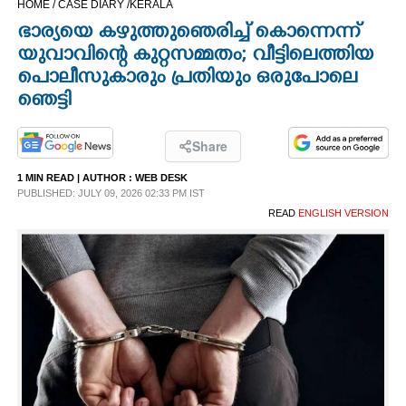
HOME /
CASE DIARY /
KERALA
CINEMA
ഭാര്യയെ കഴുത്തുഞെരിച്ച് കൊന്നെന്ന്
യുവാവിന്റെ കുറ്റസമ്മതം; വീട്ടിലെത്തിയ
OPINION
പൊലീസുകാരും പ്രതിയും ഒരുപോലെ
ഞെട്ടി
PHOTOS
Share
LIFESTYLE
1 MIN READ
| AUTHOR :
WEB DESK
PUBLISHED: JULY 09, 2026 02:33 PM IST
READ
ENGLISH VERSION
SPIRITUAL
INFO+
ART
ASTRO