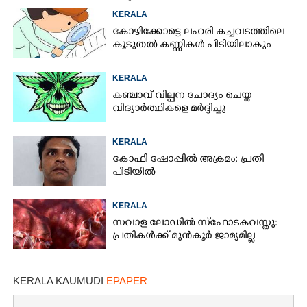
KERALA
കോഴിക്കോട്ടെ ലഹരി കച്ചവടത്തിലെ
കൂടുതൽ കണ്ണികൾ പിടിയിലാകും
KERALA
കഞ്ചാവ് വില്പന ചോദ്യം ചെയ്ത
വിദ്യാർത്ഥികളെ മർദ്ദിച്ചു
KERALA
കോഫി ഷോപ്പിൽ അക്രമം; പ്രതി
പിടിയിൽ
KERALA
സവാള ലോഡിൽ സ്ഫോടകവസ്തു:
പ്രതികൾക്ക് മുൻകൂർ ജാമ്യമില്ല
KERALA KAUMUDI
EPAPER