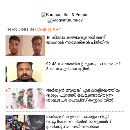
Copy Link
TRENDING IN
CASE DIARY
16 കിലോ കഞ്ചാവുമായി രണ്ട്
ബംഗാൾ സ്വദേശികൾ പിടിയിൽ
92.48 ലക്ഷത്തിന്റെ മുക്കുപണ്ട തട്ടിപ്പ്:
3 പേർ കൂടി അറസ്റ്റിൽ
അർജുൻ ആയങ്കി എടപ്പാളിലെത്തിയ
ദൃശ്യം പുറത്ത്; ഒപ്പമുണ്ടായിരുന്ന
നാലുപേർ പൊലീസ് കസ്റ്റഡിയിൽ
അർജുൻ ആയങ്കി കേരളം വിട്ടു?
സുപ്രീംകോടതിയിൽ ജാമ്യത്തിന്
ശ്രമിക്കുന്നതായി സംശയം