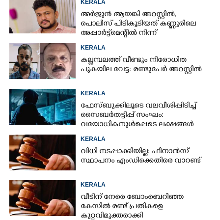
KERALA
അർജുൻ ആയങ്കി അറസ്റ്റിൽ,
പൊലീസ് പിടികൂടിയത് കണ്ണൂരിലെ
അപ്പാർട്ട്‌മെന്റിൽ നിന്ന്
KERALA
കല്ലമ്പലത്ത് വീണ്ടും നിരോധിത
പുകയില വേട്ട: രണ്ടുപേർ അറസ്റ്റിൽ
KERALA
ഫേസ്ബുക്കിലൂടെ വലവീശിപ്പിടിച്ച്
സൈബർതട്ടിപ്പ് സംഘം:
വയോധികനുൾപ്പെടെ ലക്ഷങ്ങൾ
നഷ്ടമായി
KERALA
വിധി നടപ്പാക്കിയില്ല: ഫിനാൻസ്
സ്ഥാപനം എംഡിക്കെതിരെ വാറണ്ട്
KERALA
വീടിന് നേരെ ബോംബെറിഞ്ഞ
കേസിൽ രണ്ട് പ്രതികളെ
കുറ്റവിമുക്തരാക്കി