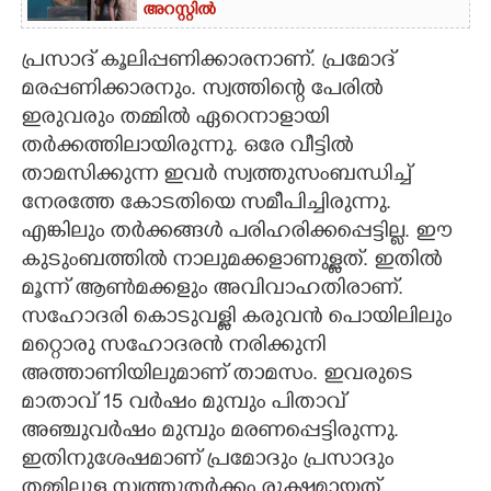
അറസ്റ്റിൽ
പ്രസാദ് കൂലിപ്പണിക്കാരനാണ്. പ്രമോദ്
മരപ്പണിക്കാരനും. സ്വത്തി
ന്റെ പേരിൽ
ഇരുവരും തമ്മിൽ ഏറെനാളായി
തർക്കത്തിലായിരുന്നു. ഒരേ വീട്ടിൽ
താമസിക്കുന്ന ഇവർ സ്വത്തുസംബന്ധിച്ച്
നേരത്തേ കോടതിയെ സമീപിച്ചിരുന്നു.
എങ്കിലും തർക്കങ്ങൾ പരിഹരിക്കപ്പെട്ടില്ല. ഈ
കുടുംബത്തിൽ നാലുമക്കളാണുള്ളത്. ഇതിൽ
മൂന്ന് ആൺമക്കളും അവിവാഹതിരാണ്.
സഹോദരി കൊടുവള്ളി കരുവൻ പൊയിലിലും
മറ്റാെരു സഹാേദരൻ നരിക്കുനി
അത്താണിയിലുമാണ് താമസം. ഇവരുടെ
മാതാവ് 15 വർഷം മുമ്പും പിതാവ്
അഞ്ചുവർഷം മുമ്പും മരണപ്പെട്ടിരുന്നു.
ഇതിനുശേഷമാണ് പ്രമോദും പ്രസാദും
തമ്മിലുള്ള സ്വത്തുതർക്കം രൂക്ഷമായത്.