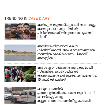
TRENDING IN
CASE DIARY
അർജുൻ ആയങ്കിയുമായി ബന്ധമുള്ള
അഞ്ചുപേർ കസ്റ്റഡിയിൽ;
പിടിയിലായത് തിരുവനന്തപുരത്ത്
നിന്ന്
അവിവാഹിതയായ മകൾ
ഗർഭിണിയായി; അപമാനഭയത്താൽ
നദിയിൽ മുക്കികൊന്ന പിതാവ്
അറസ്റ്റിൽ
എട്ടാം ക്ളാസുകാരൻ തോക്കുമായി
സ്കൂളിൽ, വെടിവയ്പ്പിൽ
അദ്ധ്യാപകൻ ഉൾപ്പെടെ രണ്ടുമരണം;
15 പേർക്ക് പരിക്ക്
ഓടുന്ന കാറിൽ
പ്രായപൂർത്തിയാകാത്ത ആദിവാസി
പെൺകുട്ടികളെ
കൂട്ടബലാത്സംഗത്തിന് ഇരയാക്കി;