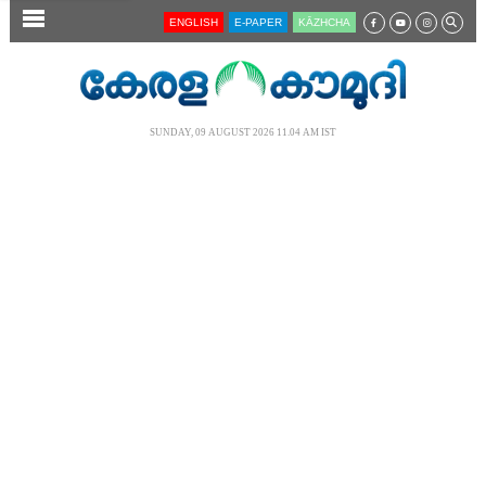
SECTIONS
ENGLISH
E-PAPER
KĀZHCHA
HOME
LATEST
SUNDAY, 09 AUGUST 2026 11.04 AM IST
AUDIO
NOTIFIED NEWS
POLL
KERALA
LOCAL
NEWS 360
CASE DIARY