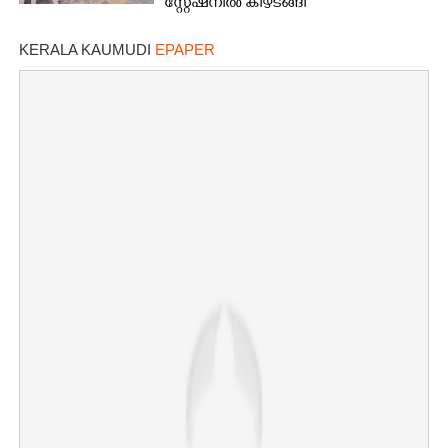
സ്റ്റേഷനിൽ കീഴടങ്ങി
KERALA KAUMUDI
EPAPER