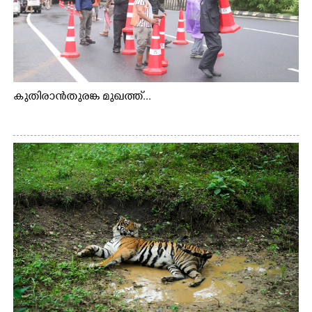
കുതിരാൻതുരങ്ക മുഖത്ത്...