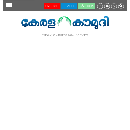
SECTIONS
ENGLISH
E-PAPER
KĀZHCHA
HOME
LATEST
FRIDAY, 07 AUGUST 2026 1.33 PM IST
AUDIO
NOTIFIED NEWS
POLL
KERALA
LOCAL
NEWS 360
CASE DIARY