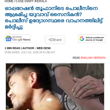
HOME /
CASE DIARY /
KERALA
CINEMA
ഓപ്പറേഷൻ തൂഫാനിടെ പൊലീസിനെ
ആക്രമിച്ച യുവാവ് സൈനികൻ?
OPINION
പൊലീസ്‌ ഉദ്യോഗസ്ഥരെ വാഹനത്തിലിട്ട്
മർദ്ദിച്ചു
PHOTOS
Share
LIFESTYLE
1 MIN READ
| AUTHOR :
WEB DESK
PUBLISHED: JULY 03, 2026 09:51 AM IST
READ
ENGLISH VERSION
SPIRITUAL
INFO+
ART
ASTRO