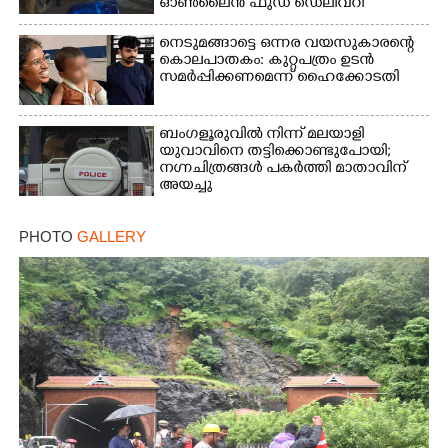
ഓൺലൈൻ ഫുഡ് ഡെലിവറി
നെടുമങ്ങാട്ടെ ഒന്നര വയസുകാരന്റെ
കൊലപാതകം: കുറ്റപത്രം ഉടൻ
സമർപ്പിക്കണമെന്ന് ഹൈക്കോടതി
ബംഗളൂരുവിൽ നിന്ന് മലയാളി
യുവാവിനെ തട്ടിക്കൊണ്ടുപോയി;
നഗ്നചിത്രങ്ങൾ പകർത്തി മാതാവിന്
അയച്ചു
PHOTO
GALLERY