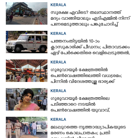
KERALA
സുരക്ഷ എവിടെ?​ തലസ്ഥാനത്ത്
മദ്യം വാങ്ങിയാലും എടിഎമ്മിൽ നിന്ന്
പണമെടുത്താലും പങ്കുചോദിച്ച്
സാമൂഹ്യവിരുദ്ധർ
KERALA
പത്തനംതിട്ടയിൽ 10-ാം
ക്ലാസുകാരിക്ക് പീഡനം; പിതാവടക്കം
ഏഴ് പേർക്കെതിരെ വെളിപ്പെടുത്തൽ,
മൂന്നുപേർ അറസ്റ്റിൽ
KERALA
ഗുരുവായൂർ ക്ഷേത്രത്തിൽ
പെൺവേഷത്തിലെത്തി വധശ്രമം;
പിന്നിൽ വിദേശത്തുള്ള ഭാര്യക്ക്
ചിത്രങ്ങൾ അയച്ചതിലെ പക
KERALA
ഗുരുവായൂർ ക്ഷേത്രത്തിലെ
പടിഞ്ഞാറെ നടയിൽ
പെൺവേഷത്തിൽ യുവാവ്,​
കസ്റ്റഡിയിലെടുത്തപ്പോൾ
KERALA
തെളിഞ്ഞത് വൻഗൂഢാലോചന
മലപ്പുറത്തെ നൃത്താദ്ധ്യാപികയുടെ
മരണം കൊലപാതകം; പ്രതി