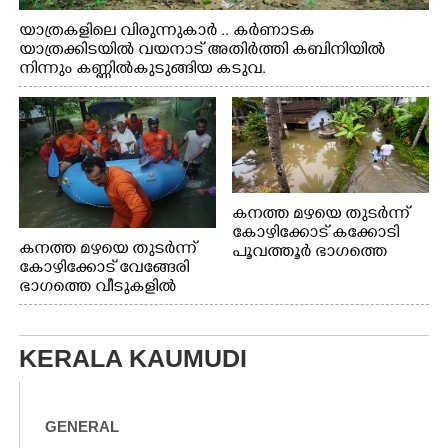
യാത്രകളിലെ വിരുന്നുകാർ .. കർണാടക
യാത്രക്കിടയിൽ വയനാട് അതിർത്തി കബിനിയിൽ
നിന്നും കണ്ണിൽകുടുങ്ങിയ കടുവ.
കനത്ത മഴയെ തുടർന്ന്
കോഴിക്കോട് കക്കോടി
കനത്ത മഴയെ തുടർന്ന്
പൂവത്തൂർ ഭാഗത്തെ
കോഴിക്കോട് വേങ്ങേരി
വീടുകളിൽ വെള്ളം
ഭാഗത്തെ വീടുകളിൽ
കയറിയപ്പോൾ
വെള്ളം
കയറിയപ്പോൾ ആളുകളെ
സുരക്ഷിത സ്ഥാനത്തേക്ക്
KERALA KAUMUDI
മാറ്റുന്ന സുരക്ഷാസേനാം
ഗങ്ങൾ
GENERAL