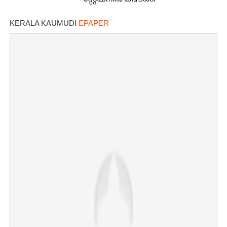
സ്റ്റേഷനിൽ കീഴടങ്ങി
KERALA KAUMUDI
EPAPER