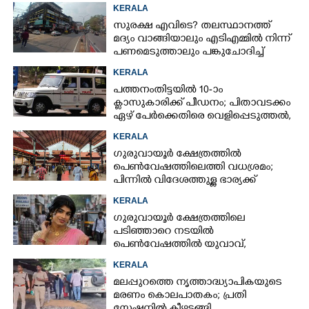
KERALA
സുരക്ഷ എവിടെ?​ തലസ്ഥാനത്ത്
മദ്യം വാങ്ങിയാലും എടിഎമ്മിൽ നിന്ന്
പണമെടുത്താലും പങ്കുചോദിച്ച്
സാമൂഹ്യവിരുദ്ധർ
KERALA
പത്തനംതിട്ടയിൽ 10-ാം
ക്ലാസുകാരിക്ക് പീഡനം; പിതാവടക്കം
ഏഴ് പേർക്കെതിരെ വെളിപ്പെടുത്തൽ,
മൂന്നുപേർ അറസ്റ്റിൽ
KERALA
ഗുരുവായൂർ ക്ഷേത്രത്തിൽ
പെൺവേഷത്തിലെത്തി വധശ്രമം;
പിന്നിൽ വിദേശത്തുള്ള ഭാര്യക്ക്
ചിത്രങ്ങൾ അയച്ചതിലെ പക
KERALA
ഗുരുവായൂർ ക്ഷേത്രത്തിലെ
പടിഞ്ഞാറെ നടയിൽ
പെൺവേഷത്തിൽ യുവാവ്,​
കസ്റ്റഡിയിലെടുത്തപ്പോൾ
KERALA
തെളിഞ്ഞത് വൻഗൂഢാലോചന
മലപ്പുറത്തെ നൃത്താദ്ധ്യാപികയുടെ
മരണം കൊലപാതകം; പ്രതി