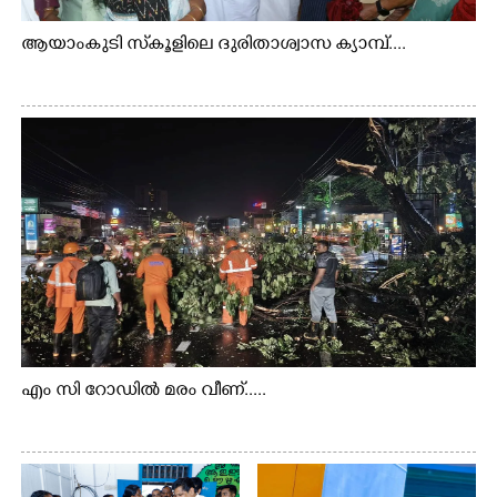
ആയാംകുടി സ്‌കൂളിലെ ദുരിതാശ്വാസ ക്യാമ്പ്....
എം സി റോഡിൽ മരം വീണ്.....