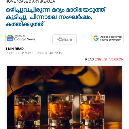
HOME /
CASE DIARY /
KERALA
CINEMA
ഒഴിച്ചുവച്ചിരുന്ന മദ്യം മാറിയെടുത്ത്
കുടിച്ചു, പിന്നാലെ സംഘർഷം,
OPINION
കത്തിക്കുത്ത്
PHOTOS
Share
1 MIN READ
PUBLISHED: MAY 15, 2026 09:48 PM IST
LIFESTYLE
READ
ENGLISH VERSION
SPIRITUAL
INFO+
ART
ASTRO