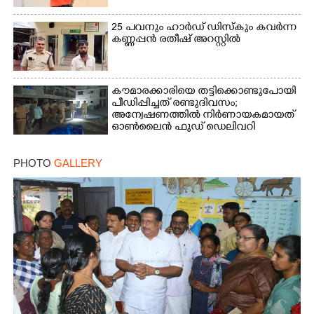
25 പവനും ഹാർഡ് ഡിസ്കും കവർന്ന
കണ്ണപ്പൻ രതീഷ് അറസ്റ്റിൽ
കൗമാരക്കാരിയെ തട്ടിക്കൊണ്ടുപോയി
പീഡിപ്പിച്ചത് രണ്ടുദിവസം;
അന്വേഷണത്തിൽ നിർണായകമായത്
ഓൺലൈൻ ഫുഡ് ഡെലിവറി
PHOTO
GALLERY