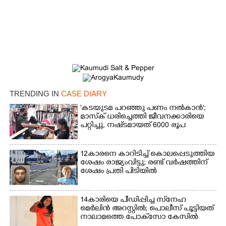
Copy Link
TRENDING IN
CASE DIARY
'കടയുടമ പറഞ്ഞു പണം നൽകാൻ';
മാസ്‌ക് ധരിച്ചെത്തി ജീവനക്കാരിയെ
പറ്റിച്ചു, നഷ്‌ടമായത് 6000 രൂപ
12കാരനെ കാറിടിച്ച് കൊലപ്പെടുത്തിയ
ശേഷം രാജ്യംവിട്ടു; രണ്ട് വർഷത്തിന്
ശേഷം പ്രതി പിടിയിൽ
14കാരിയെ പീഡിപ്പിച്ച സ്‌നേഹ
മെർലിൻ അറസ്റ്റിൽ; പൊലീസ് പൂട്ടിയത്
നാലാമത്തെ പോക്‌സോ കേസിൽ