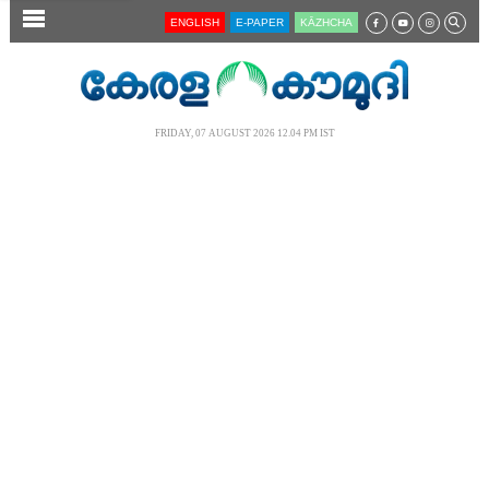
SECTIONS
ENGLISH
E-PAPER
KĀZHCHA
HOME
LATEST
FRIDAY, 07 AUGUST 2026 12.04 PM IST
AUDIO
NOTIFIED NEWS
POLL
KERALA
LOCAL
NEWS 360
CASE DIARY