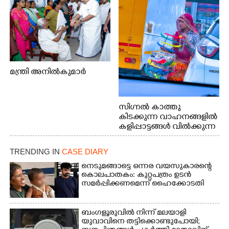
മന്ത്രി അനിൽകുമാർ
സിഗ്നൽ കാത്തു
കിടക്കുന്ന വാഹനങ്ങളിൽ
കളിപ്പാട്ടങ്ങൾ വിൽക്കുന്ന
നാടോടി യുവതി. ഇടപ്പള്ളി
ജംഗ്ഷനിൽ നിന്നുള്ള കാഴ്ച
TRENDING IN
CASE DIARY
നെടുമങ്ങാട്ടെ ഒന്നര വയസുകാരന്റെ
കൊലപാതകം: കുറ്റപത്രം ഉടൻ
സമർപ്പിക്കണമെന്ന് ഹൈക്കോടതി
ബംഗളൂരുവിൽ നിന്ന് മലയാളി
യുവാവിനെ തട്ടിക്കൊണ്ടുപോയി;