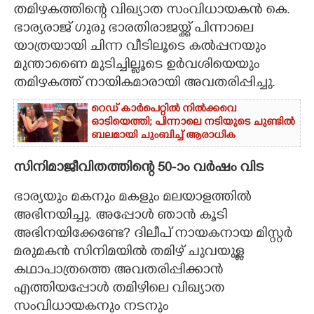
തമിഴകത്തിന്റെ വിഖ്യാത സംവിധായകൻ കെ.
CARTOONS
ഭാര്യരാജ് ഗുരു ഭാരതിരാജയ്ക്ക് പിന്നാലെ
യാത്രയായി ചിന്ന വീടിലൂടെ കൽപ്പനയും
മുന്താണൈ മുടിച്ചില്ലൂടെ ഉർവശിയെയും
LITERATURE
തമിഴകത്ത് നായികമാരായി അവതരിപ്പിച്ചു.
ZOOM
റെഡ് കാർപെറ്റിൽ നിൽക്കവെ
ഓടിയെത്തി; പിന്നാലെ നടിയുടെ ചുണ്ടിൽ
ബലമായി ചുംബിച്ച് ആരാധിക
CONTACT US
സിനിമാജീവിതത്തിന്റെ 50-ാം വർഷം വിട
ഭാര്യയും മകനും മകളും മലയാളത്തിൽ
അഭിനയിച്ചു. അപ്പോൾ ഞാൻ കൂടി
അഭിനയിക്കേണ്ടേ? ദിലീപ് നായകനായ മിസ്റ്റർ
മരുമകൻ സിനിമയിൽ തമിഴ് ചുവയുള്ള
കഥാപാത്രത്തെ അവതരിപ്പിക്കാൻ
എത്തിയപ്പോൾ തമിഴിലെ വിഖ്യാത
സംവിധായകനും നടനും