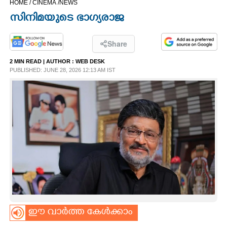
HOME /
CINEMA /
NEWS
CINEMA
സിനിമയുടെ ഭാഗ്യരാജ
OPINION
Share
2 MIN READ
| AUTHOR :
WEB DESK
PHOTOS
PUBLISHED: JUNE 28, 2026 12:13 AM IST
LIFESTYLE
SPIRITUAL
INFO+
ART
ഈ വാർത്ത കേൾക്കാം
ASTRO