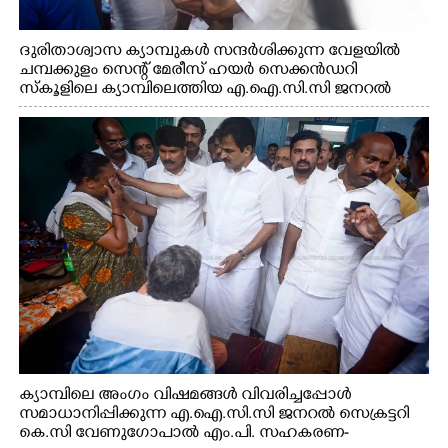
ദുരിതാശ്വാസ ക്യാമ്പുകൾ സന്ദർശിക്കുന്ന വേളയിൽ
ചമ്പക്കുളം സെന്റ് മേരീസ് ഹയർ സെക്കൻഡറി
സ്കൂളിലെ ക്യാമ്പിലെത്തിയ എ.ഐ.സി.സി ജനറൽ
സെക്രട്ടറി കെ.സി വേണുഗോപാൽ എം.പി കുരുന്നിനെ
എടുത്ത് ലാളിച്ചപ്പോൾ. സഹകരണ-എക്സൈസ്
വകുപ്പ് മന്ത്രി എം. ലിജു, കൃഷിവകുപ്പ് മന്ത്രി ടി. സിദ്ദിഖ്,
റെജി ചെറിയാൻ എം. എൽ. എ എന്നിവർ സമീപം
ക്യാമ്പിലെ അംഗം വിഷമങ്ങൾ വിവരിച്ചപ്പോൾ
സമാധാനിപ്പിക്കുന്ന എ.ഐ.സി.സി ജനറൽ സെക്രട്ടറി
കെ.സി വേണുഗോപാൽ എം.പി. സഹകരണ-