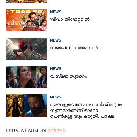
NEWS
'വിവാ' തിയേറ്ററിൽ
NEWS
സ്‌പൈ‌ഡി സ്‌പൈ‌ഡർ
×
Share this link
NEWS
വിസ്‌മയ തുടക്കം
NEWS
അയാളുടെ സ്നേഹം തനിക്ക് മാത്രം
Copy Link
സ്വന്തമാണെന്ന് ഓരോ
പെൺകുട്ടിയും കരുതി,​ പക്ഷേ ;
ആക്ഷനും വയലൻസും നിറച്ച്
ടോക്സിക് ട്രെയിലർ
KERALA KAUMUDI
EPAPER