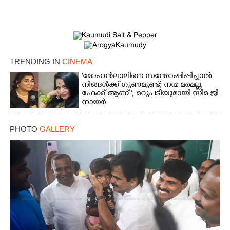
TRENDING IN
CINEMA
'മോഹൻലാലിനെ സന്തോഷിപ്പിച്ചാൽ
നിങ്ങൾക്ക് ഗുണമുണ്ട്; നന്മ മരമല്ല,
ഫേക്ക് ആണ് '; മറുപടിയുമായി സീമ ജി
നായർ
PHOTO
GALLERY