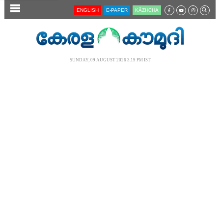
SECTIONS
ENGLISH
E-PAPER
KĀZHCHA
HOME
LATEST
SUNDAY, 09 AUGUST 2026 3.19 PM IST
AUDIO
NOTIFIED NEWS
POLL
KERALA
LOCAL
NEWS 360
CASE DIARY