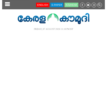
SECTIONS
ENGLISH
E-PAPER
KĀZHCHA
HOME
LATEST
FRIDAY, 07 AUGUST 2026 11.18 PM IST
AUDIO
NOTIFIED NEWS
POLL
KERALA
LOCAL
NEWS 360
CASE DIARY