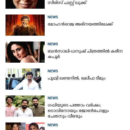
സീരിസ് ഫസ്റ്റ് ലുക്ക്
NEWS
മോഹൻരാജ അഭിനയത്തിലേക്ക്
NEWS
ബൻസാലി-ധനുഷ് ചിത്രത്തിൽ കരീന
കപൂർ
NEWS
പൃഥ്വി ലണ്ടനിൽ, ഖലീഫ ടീമും
NEWS
ഗപ്പിയുടെ പത്താം വർഷം;​
ടൊവിനോയും ജോൺപോളും
ചേതനും വീണ്ടും
NEWS