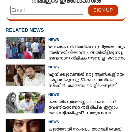
നിങ്ങളുടെ ഇൻബോക്സിൽ
RELATED NEWS
NEWS
'തുടക്കം സിനിമയിൽ സുചിത്രയെയും
അഭിനയിപ്പിക്കാൻ പദ്ധതിയിട്ടിരുന്നു,​
അവസാന നിമിഷം നടന്നില്ല'; കാരണം
തുറന്നുപറഞ്ഞ് ജൂഡ് ആന്റണി
NEWS
'എനിക്കുവേണ്ടത് ഒരു ആൺകുട്ടിയെ
അല്ലായിരുന്നു'; 50-ാം വയസിലും
സിംഗിൾ, കാരണം വെളിപ്പെടുത്തി
സബ പട്ടൗഡി
NEWS
ഷോയിബുമായുള്ള വിവാഹത്തിന്
വേണ്ടിയാണോ നടി ദീപിക ഇസ്ലാം
മതം സ്വീകരിച്ചത്? സത്യാവസ്ഥ
വെളിപ്പെടുത്തി സുഹൃത്ത്‌
NEWS
കൂടത്തായി സംഭവം, അണലി വെബ്