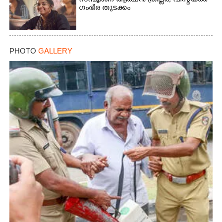
സമ്പൂർണ ആക്ഷൻ ത്രില്ലർ,​ വിസ്മയക്ക്
ഗംഭീര തുടക്കം
PHOTO
GALLERY