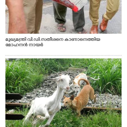
മുഖ്യമന്ത്രി വി.ഡി.സതീശനെ കാണാനെത്തിയ
മോഹനൻ നായർ