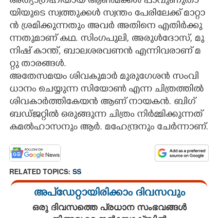
അ​ത്യാ​ഗ്ര​ഹി​യാ​യ​ ​ആ​ൺ​മ​ക്ക​ൾ​ ​പാ​വു​ണു​താ​
യി​യു​ടെ​ ​സ്വ​ത്തു​ക്ക​ൾ​ ​സ്വ​ന്തം​ ​പേ​രി​ലേ​ക്ക് ​മാ​റ്റാ​
ൻ​ ​ശ്ര​മി​ക്കു​ന്ന​തും​ ​അ​വ​ർ​ ​അ​തി​നെ​ ​എ​തി​ർ​ക്കു​
ന്ന​തു​മാ​ണ് ​ക​ഥ.​ ​സിം​ഗ​പു​ലി,​ ​അ​രു​ൾ​ദോ​സ്,​ ​മു​
നി​ഷ് ​കാ​ന്ത്,​ ​ബാ​ല​ശ​ര​വ​ണ​ൻ​ ​എ​ന്നി​വ​രാ​ണ് ​മ​
റ്റു​ ​താ​ര​ങ്ങ​ൾ.
അ​തേ​സ​മ​യം​ ​ശി​വ​കു​മാ​ർ​ ​മു​രു​ഗേ​ശ​ൻ​ ​സം​വി​
ധാ​നം​ ​ചെ​യ്യു​ന്ന​ ​സി​യോ​ൺ​ ​എ​ന്ന​ ​ചി​ത്ര​ത്തി​ൽ​ ​
ശി​വ​കാ​ർ​ത്തി​കേ​യ​ൻ​ ​ആ​ണ് ​നാ​യ​ക​ൻ.​ ​ബി​ഗ് ​
ബ​ഡ്ജ​റ്റി​ൽ​ ​ഒ​രു​ങ്ങു​ന്ന​ ​ചി​ത്രം​ ​നി​ർ​മ്മി​ക്കു​ന്ന​ത് ​
ക​മ​ൽ​ഹാ​സ​നും​ ​ആ​ർ.​ ​മ​ഹേ​ന്ദ്ര​നും​ ​ചേ​ർ​ന്നാ​ണ്.
RELATED TOPICS:
SS
അപ്ഡേറ്റായിരിക്കാം ദിവസവും
ഒരു ദിവസത്തെ പ്രധാന സംഭവങ്ങൾ