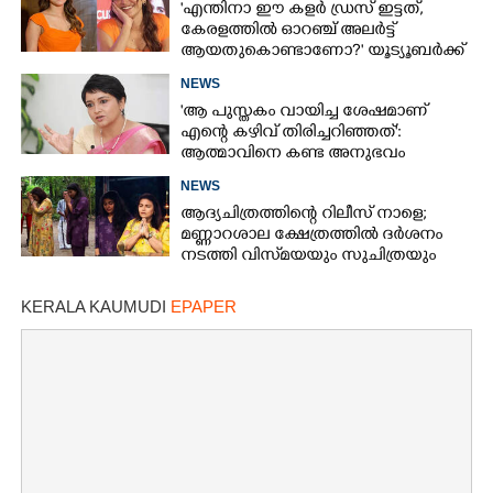
'എന്തിനാ ഈ കളർ ഡ്രസ് ഇട്ടത്,
കേരളത്തിൽ ഓറഞ്ച് അല‌ർട്ട്
ആയതുകൊണ്ടാണോ?' യൂട്യൂബർക്ക്
ചുട്ടമറുപടിയുമായി പ്രിയ
NEWS
'ആ പുസ്തകം വായിച്ച ശേഷമാണ്
എന്റെ കഴിവ് തിരിച്ചറിഞ്ഞത്':
ആത്മാവിനെ കണ്ട അനുഭവം
പങ്കുവച്ച് ലെന
NEWS
ആദ്യചിത്രത്തിന്റെ റിലീസ് നാളെ;
മണ്ണാറശാല ക്ഷേത്രത്തിൽ ദർശനം
നടത്തി വിസ്‌മയയും സുചിത്രയും
KERALA KAUMUDI
EPAPER