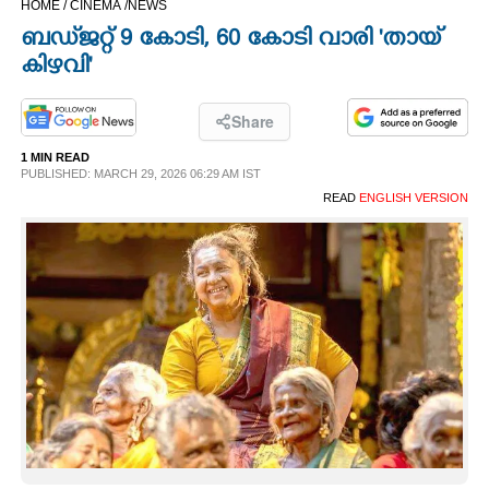
HOME /
CINEMA /
NEWS
CINEMA
ബഡ്‌ജറ്റ് 9 കോടി, 60 കോടി വാരി 'തായ്
കിഴവി'
OPINION
Share
PHOTOS
1 MIN READ
PUBLISHED: MARCH 29, 2026 06:29 AM IST
READ
ENGLISH VERSION
LIFESTYLE
SPIRITUAL
INFO+
ART
ASTRO