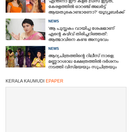
'എന്തിനാ ഈ കളർ ഡ്രസ് ഇട്ടത്,
കേരളത്തിൽ ഓറഞ്ച് അല‌ർട്ട്
ആയതുകൊണ്ടാണോ?' യൂട്യൂബർക്ക്
ചുട്ടമറുപടിയുമായി പ്രിയ
NEWS
'ആ പുസ്തകം വായിച്ച ശേഷമാണ്
എന്റെ കഴിവ് തിരിച്ചറിഞ്ഞത്':
ആത്മാവിനെ കണ്ട അനുഭവം
പങ്കുവച്ച് ലെന
NEWS
ആദ്യചിത്രത്തിന്റെ റിലീസ് നാളെ;
മണ്ണാറശാല ക്ഷേത്രത്തിൽ ദർശനം
നടത്തി വിസ്‌മയയും സുചിത്രയും
KERALA KAUMUDI
EPAPER