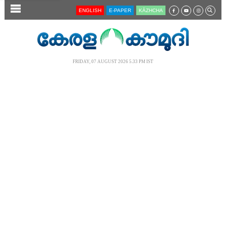
SECTIONS
ENGLISH
E-PAPER
KĀZHCHA
HOME
LATEST
FRIDAY, 07 AUGUST 2026 5.33 PM IST
AUDIO
NOTIFIED NEWS
POLL
KERALA
LOCAL
NEWS 360
CASE DIARY