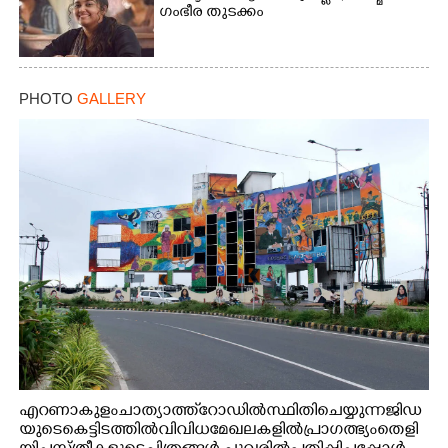
ഗംഭീര തുടക്കം
PHOTO
GALLERY
എറണാകുളം ചാത്യാത്ത് റോഡിൽ സ്ഥിതി ചെയ്യുന്ന ജിഡ
യുടെ കെട്ടിടത്തിൽ വിവിധ മേഖലകളിൽ പ്രാഗത്ഭ്യം തെളി