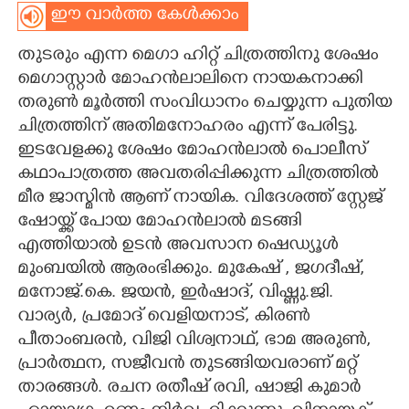
ഈ വാർത്ത കേൾക്കാം
CARTOONS
തുടരും എന്ന മെഗാ ഹിറ്റ് ചിത്രത്തിനു ശേഷം
മെഗാസ്റ്റാർ മോഹൻലാലിനെ നായകനാക്കി
LITERATURE
തരുൺ മൂർത്തി സംവിധാനം ചെയ്യുന്ന പുതിയ
ചിത്രത്തിന് അതിമനോഹരം എന്ന് പേരിട്ടു.
ZOOM
ഇടവേളക്കു ശേഷം മോഹൻലാൽ പൊലീസ്
കഥാപാത്രത്ത അവതരിപ്പിക്കുന്ന ചിത്രത്തിൽ
CONTACT US
മീര ജാസ്മിൻ ആണ് നായിക. വിദേശത്ത് സ്റ്റേജ്
ഷോയ്ക്ക് പോയ മോഹൻലാൽ മടങ്ങി
എത്തിയാൽ ഉടൻ അവസാന ഷെഡ്യൂൾ
മുംബയിൽ ആരംഭിക്കും. മുകേഷ് , ജഗദീഷ്,
മനോജ്.കെ. ജയൻ, ഇർഷാദ്, വിഷ്ണു.ജി.
വാര്യർ, പ്രമോദ് വെളിയനാട്, കിരൺ
പീതാംബരൻ, വിജി വിശ്വനാഥ്, ഭാമ അരുൺ,
പ്രാർത്ഥന, സജീവൻ തുടങ്ങിയവരാണ് മറ്റ്
താരങ്ങൾ. രചന രതീഷ് രവി, ഷാജി കുമാർ