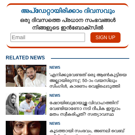
അപ്ഡേറ്റായിരിക്കാം ദിവസവും
ഒരു ദിവസത്തെ പ്രധാന സംഭവങ്ങൾ
നിങ്ങളുടെ ഇൻബോക്സിൽ
RELATED NEWS
NEWS
'എനിക്കുവേണ്ടത് ഒരു ആൺകുട്ടിയെ
അല്ലായിരുന്നു'; 50-ാം വയസിലും
സിംഗിൾ, കാരണം വെളിപ്പെടുത്തി
സബ പട്ടൗഡി
NEWS
ഷോയിബുമായുള്ള വിവാഹത്തിന്
വേണ്ടിയാണോ നടി ദീപിക ഇസ്ലാം
മതം സ്വീകരിച്ചത്? സത്യാവസ്ഥ
വെളിപ്പെടുത്തി സുഹൃത്ത്‌
NEWS
കൂടത്തായി സംഭവം, അണലി വെബ്