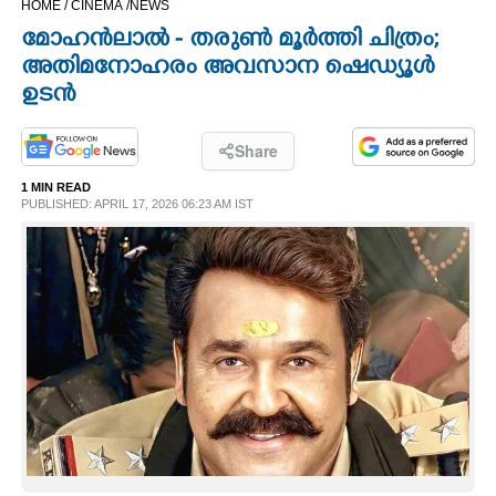
HOME /
CINEMA /
NEWS
CINEMA
മോഹൻലാൽ - തരുൺ മൂർത്തി ചിത്രം;
അതിമനോഹരം അവസാന ഷെഡ്യൂൾ
OPINION
ഉടൻ
PHOTOS
Share
1 MIN READ
PUBLISHED: APRIL 17, 2026 06:23 AM IST
LIFESTYLE
SPIRITUAL
INFO+
ART
ASTRO