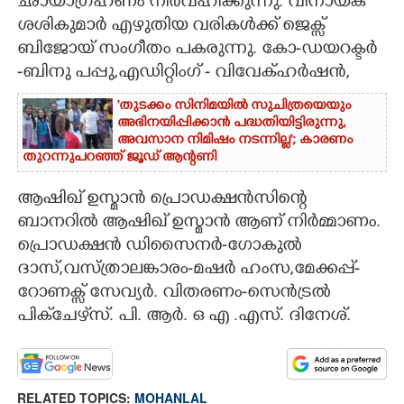
ഛായാഗ്രഹണം നിർവഹിക്കുന്നു. വിനായക്
ശശികുമാർ എഴുതിയ വരികൾക്ക് ജെക്സ്
ബിജോയ് സംഗീതം പകരുന്നു. കോ-ഡയറക്ടർ
-ബിനു പപ്പു,എഡിറ്റിംഗ് - വിവേക്ഹർഷൻ,
'തുടക്കം സിനിമയിൽ സുചിത്രയെയും
അഭിനയിപ്പിക്കാൻ പദ്ധതിയിട്ടിരുന്നു,​
അവസാന നിമിഷം നടന്നില്ല'; കാരണം
തുറന്നുപറഞ്ഞ് ജൂഡ് ആന്റണി
ആഷിഖ് ഉസ്മാൻ പ്രൊഡക്ഷൻസിന്റെ
ബാനറിൽ ആഷിഖ് ഉസ്മാൻ ആണ് നിർമ്മാണം.
പ്രൊഡക്ഷൻ ഡിസൈനർ-ഗോകുൽ
ദാസ്,വസ്ത്രാലങ്കാരം-മഷർ ഹംസ,മേക്കപ്പ്-
റോണക്സ് സേവ്യർ. വിതരണം-സെൻട്രൽ
പിക്‌ചേഴ്‌സ്. പി. ആർ. ഒ എ .എസ്. ദിനേശ്.
RELATED TOPICS:
MOHANLAL