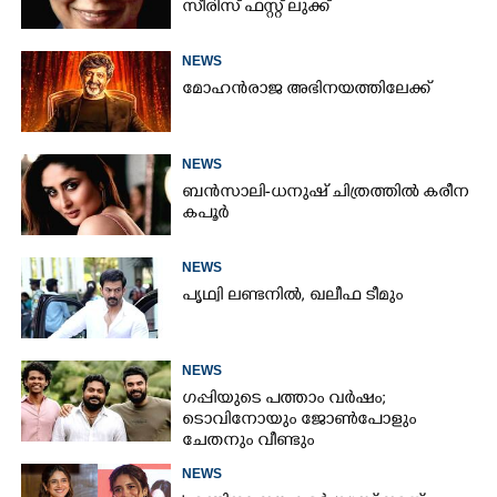
സീരിസ് ഫസ്റ്റ് ലുക്ക്
NEWS
മോഹൻരാജ അഭിനയത്തിലേക്ക്
NEWS
ബൻസാലി-ധനുഷ് ചിത്രത്തിൽ കരീന
കപൂർ
NEWS
പൃഥ്വി ലണ്ടനിൽ, ഖലീഫ ടീമും
NEWS
ഗപ്പിയുടെ പത്താം വർഷം;​
ടൊവിനോയും ജോൺപോളും
ചേതനും വീണ്ടും
NEWS