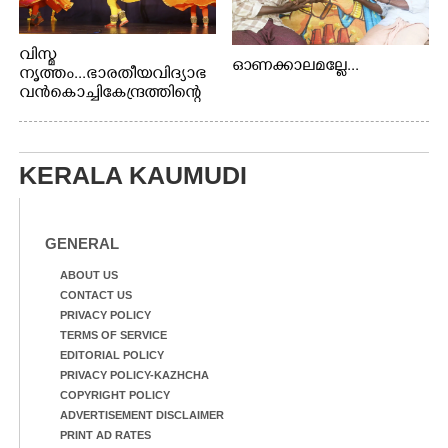
വിസ്മ
ഓണക്കാലമല്ലേ...
നൃത്തം...ഭാരതീയ വിദ്യാഭ
വൻ കൊച്ചി കേന്ദ്രത്തിന്റെ
പ്രതിമാസ സാംസ്കാരി പരി
പാടിയുടെ ഭാഗമായി ടി.ഡി
റോഡിലെ ഭാരതീയ
വിദ്യാഭവൻ സർദാർ
KERALA KAUMUDI
പട്ടേൽ സഭാഗൃഹത്തിൽ
പ്രശസ്ത കഥക് നർത്തകി എം
.
GENERAL
അക്ഷത അവതരിപ്പിച്ച ലയ
നമൻ കഥകിൽ നിന്ന്
ABOUT US
CONTACT US
PRIVACY POLICY
TERMS OF SERVICE
EDITORIAL POLICY
PRIVACY POLICY-KAZHCHA
COPYRIGHT POLICY
ADVERTISEMENT DISCLAIMER
PRINT AD RATES