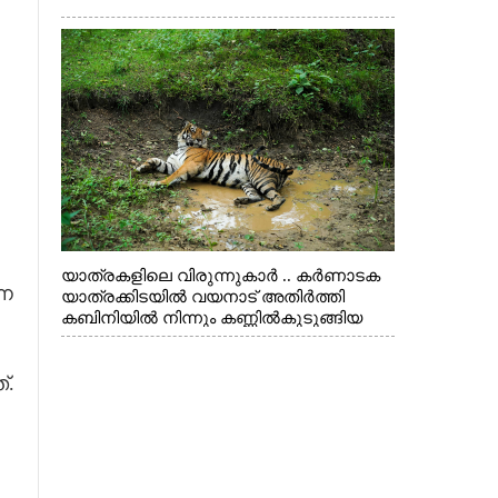
യാത്രകളിലെ വിരുന്നുകാർ .. കർണാടക
്ന
യാത്രക്കിടയിൽ വയനാട് അതിർത്തി
കബിനിയിൽ നിന്നും കണ്ണിൽകുടുങ്ങിയ
കടുവ.
്.