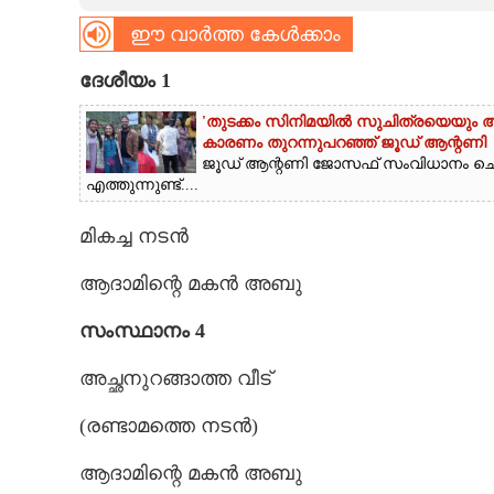
ഈ വാർത്ത കേൾക്കാം
CARTOONS
ദേശീയം 1
LITERATURE
'തുടക്കം സിനിമയിൽ സുചിത്രയെയും അഭിന
കാരണം തുറന്നുപറഞ്ഞ് ജൂഡ് ആന്റണി
ജൂഡ് ആന്റണി ജോസഫ് സംവിധാനം ചെ
ZOOM
എത്തുന്നുണ്ട്....
CONTACT US
മികച്ച നടൻ
ആദാമിന്റെ മകൻ അബു
സംസ്ഥാനം 4
അച്ഛനുറങ്ങാത്ത വീട്
(രണ്ടാമത്തെ നടൻ)
ആദാമിന്റെ മകൻ അബു