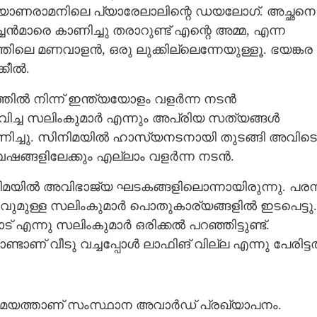
കല്യാണരാമനിലെ പ്യാരേലാലിന്റെ ഡയലോഗ്. അച്ഛനെ
ൻമാരെ കാണിച്ചു തരാറുണ്ട് എന്റെ അമ്മ, എന്ന
Copy Link
െ മണവാളൻ, ഒരു ലുക്കില്ലെന്നേയുള്ളൂ. ഭയങ്കര
കീൽ.
ണ്ണീർ സലാം ( 1969-2026)
മത്തിൽ നിന്ന് ഇന്ത്യയോളം വളർന്ന നടൻ
ച്ച സലിംകുമാർ എന്നും അപ്രിയ സത്യങ്ങൾ
ണിച്ചു. സിനിമയിൽ ഹാസ്യനടനായി തുടങ്ങി അവിടെ
വേഷങ്ങളിലേക്കും എല്ലാം വളർന്ന നടൻ.
മയിൽ അവിഭാജ്യ ഘടകങ്ങളിലൊന്നായിരുന്നു. പരന
മുള്ള സലിംകുമാർ പൊതുകാര്യങ്ങളിൽ ഇടപെട്ടു.
് എന്നു സലിംകുമാർ ഒരിക്കൽ പറഞ്ഞിട്ടുണ്ട്.
ാണ് വീടു വച്ചപ്പോൾ ലാഫിങ് വില്ല എന്നു പേരിട്ടത
ന സമയത്താണ് സംസ്ഥാന അവാർഡ് പ്രഖ്യാപനം.