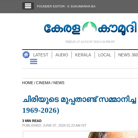
SECTIONS
FOUNDER EDITOR : K SUKUMARAN BA
HOME
LATEST
AUDIO
FRIDAY, 07 AUGUST 2026 3.43 PM IST
NOTIFIED NEWS
LATEST
AUDIO
KERALA
LOCAL
NEWS 360
POLL
KERALA
HOME /
CINEMA /
NEWS
LOCAL
ചിരിയുടെ മുപ്പതാണ്ട് സമ്മാനിച്
NEWS 360
1969-2026)
3 MIN READ
CASE DIARY
PUBLISHED: JUNE 07, 2026 01:23 AM IST