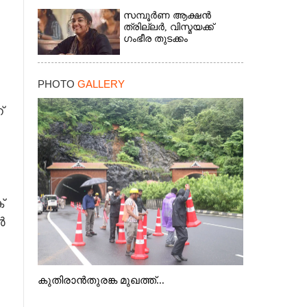
സമ്പൂർണ ആക്ഷൻ
ത്രില്ലർ,​ വിസ്മയക്ക്
ഗംഭീര തുടക്കം
PHOTO
GALLERY
്
്
ർ
×
കുതിരാൻതുരങ്ക മുഖത്ത്...