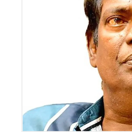
CINEMA
OPINION
PHOTOS
LIFESTYLE
SPIRITUAL
INFO+
ART
ASTRO