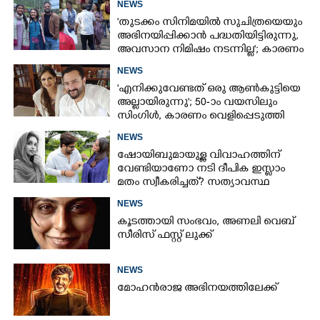
NEWS
'തുടക്കം സിനിമയിൽ സുചിത്രയെയും
അഭിനയിപ്പിക്കാൻ പദ്ധതിയിട്ടിരുന്നു,​
അവസാന നിമിഷം നടന്നില്ല'; കാരണം
തുറന്നുപറഞ്ഞ് ജൂഡ് ആന്റണി
NEWS
'എനിക്കുവേണ്ടത് ഒരു ആൺകുട്ടിയെ
അല്ലായിരുന്നു'; 50-ാം വയസിലും
സിംഗിൾ, കാരണം വെളിപ്പെടുത്തി
സബ പട്ടൗഡി
NEWS
ഷോയിബുമായുള്ള വിവാഹത്തിന്
വേണ്ടിയാണോ നടി ദീപിക ഇസ്ലാം
മതം സ്വീകരിച്ചത്? സത്യാവസ്ഥ
വെളിപ്പെടുത്തി സുഹൃത്ത്‌
NEWS
കൂടത്തായി സംഭവം, അണലി വെബ്
സീരിസ് ഫസ്റ്റ് ലുക്ക്
NEWS
മോഹൻരാജ അഭിനയത്തിലേക്ക്