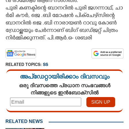
ൻ​ ​രാ​മേ​ശ്വ​ർ​ ​ആ​ണ് ​സം​ഗീ​തം.
പു​രി​ ​ക​ണ​ക്ടി​ന്റെ​ ​ബാ​ന​റി​ൽ​ ​പു​രി​ ​ജ​ഗ​ന്നാ​ഥ്,​ ​ചാ​
ർ​മി​ ​കൗ​ർ,​ ​ജെ​ .​ബി​ ​മോ​ഷ​ൻ​ ​പി​ക്ചേ​ഴ്സി​ന്റെ​ ​
ബാ​ന​റി​ൽ​ ​ജെ​ .​ബി​ ​നാ​രാ​യ​ൺ​ ​റാ​വു​ ​കോ​ൺ​
ഡ്രോ​ള്ള​യും​ ​ചേ​ർ​ന്നാ​ണ് ​ബി​ഗ് ​ബ​ഡ്ജ​റ്റ് ​ചി​ത്രം​ ​
നി​ർ​മ്മി​ക്കു​ന്ന​ത്.​ ​പി.​ആ​ർ.​ഒ​-​ ​ശ​ബ​രി
RELATED TOPICS:
SS
അപ്ഡേറ്റായിരിക്കാം ദിവസവും
ഒരു ദിവസത്തെ പ്രധാന സംഭവങ്ങൾ
നിങ്ങളുടെ ഇൻബോക്സിൽ
RELATED NEWS