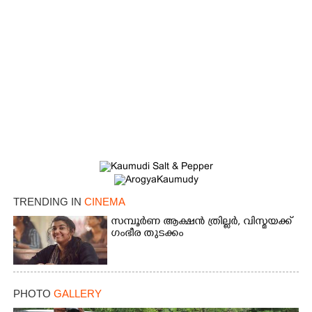
Copy Link
TRENDING IN
CINEMA
സമ്പൂർണ ആക്ഷൻ ത്രില്ലർ,​ വിസ്മയക്ക്
ഗംഭീര തുടക്കം
PHOTO
GALLERY