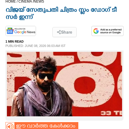
HOME /
CINEMA /
NEWS
CINEMA
വി​ജ​യ് ​സേ​തു​പ​തി ചി​ത്രം സ്ലം​ ​ഡോ​ഗ് ടീ​
സ​ർ​ ഇന്ന്
OPINION
Share
PHOTOS
1 MIN READ
PUBLISHED: JUNE 08, 2026 06:03 AM IST
LIFESTYLE
SPIRITUAL
INFO+
ART
ASTRO
ഈ വാർത്ത കേൾക്കാം