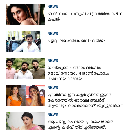
NEWS
ബൻസാലി-ധനുഷ് ചിത്രത്തിൽ കരീന
കപൂർ
NEWS
പൃഥ്വി ലണ്ടനിൽ, ഖലീഫ ടീമും
NEWS
ഗപ്പിയുടെ പത്താം വർഷം;​
ടൊവിനോയും ജോൺപോളും
ചേതനും വീണ്ടും
NEWS
'എന്തിനാ ഈ കളർ ഡ്രസ് ഇട്ടത്,
കേരളത്തിൽ ഓറഞ്ച് അല‌ർട്ട്
ആയതുകൊണ്ടാണോ?' യൂട്യൂബർക്ക്
ചുട്ടമറുപടിയുമായി പ്രിയ
NEWS
'ആ പുസ്തകം വായിച്ച ശേഷമാണ്
എന്റെ കഴിവ് തിരിച്ചറിഞ്ഞത്':