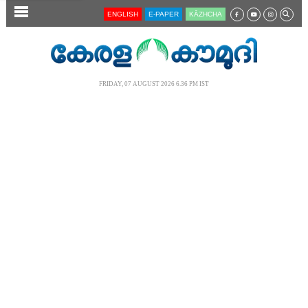
SECTIONS
ENGLISH
E-PAPER
KĀZHCHA
HOME
LATEST
FRIDAY, 07 AUGUST 2026 6.36 PM IST
AUDIO
NOTIFIED NEWS
POLL
KERALA
LOCAL
NEWS 360
CASE DIARY