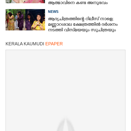
ആത്മാവിനെ കണ്ട അനുഭവം
പങ്കുവച്ച് ലെന
NEWS
ആദ്യചിത്രത്തിന്റെ റിലീസ് നാളെ;
മണ്ണാറശാല ക്ഷേത്രത്തിൽ ദർശനം
നടത്തി വിസ്‌മയയും സുചിത്രയും
KERALA KAUMUDI
EPAPER