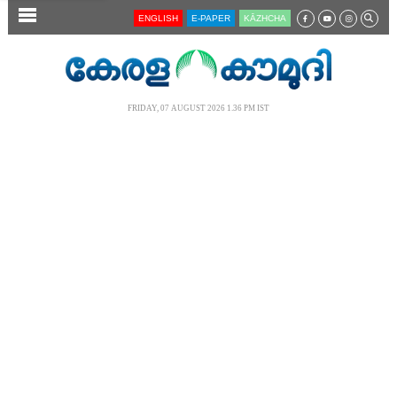
SECTIONS
ENGLISH
E-PAPER
KĀZHCHA
HOME
LATEST
FRIDAY, 07 AUGUST 2026 1.36 PM IST
AUDIO
NOTIFIED NEWS
POLL
KERALA
LOCAL
NEWS 360
CASE DIARY