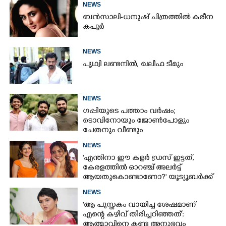
NEWS
ബൻസാലി-ധനുഷ് ചിത്രത്തിൽ കരീന
കപൂർ
NEWS
പൃഥ്വി ലണ്ടനിൽ, ഖലീഫ ടീമും
NEWS
ഗപ്പിയുടെ പത്താം വർഷം;​
ടൊവിനോയും ജോൺപോളും
ചേതനും വീണ്ടും
NEWS
'എന്തിനാ ഈ കളർ ഡ്രസ് ഇട്ടത്,
കേരളത്തിൽ ഓറഞ്ച് അല‌ർട്ട്
ആയതുകൊണ്ടാണോ?' യൂട്യൂബർക്ക്
ചുട്ടമറുപടിയുമായി പ്രിയ
NEWS
'ആ പുസ്തകം വായിച്ച ശേഷമാണ്
എന്റെ കഴിവ് തിരിച്ചറിഞ്ഞത്':
ആത്മാവിനെ കണ്ട അനുഭവം