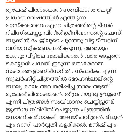
രൂപേഷ് പീതാംബരൻ സംവിധാനം ചെയ്ത്
CARTOONS
പ്രധാന വേഷത്തിൽ എത്തുന്ന
ഭാസ്കരഭരണം എന്ന ചിത്രത്തിന്റെ ടീസർ
LITERATURE
റിലീസ് ചെയ്തു. വിനീത് ശ്രീനിവാസന്റെ ഫേസ്
ബുക്കിൽ പേജിലൂടെ പുറത്തു വിട്ട ടീസറിന്
ZOOM
വലിയ സ്വീകരണം ലഭിക്കുന്നു. അമ്മയും
മകനും വീട്ടിലെ ജോലിക്കാരൻ വരെ അച്ഛനെ
CONTACT US
കൊല്ലാൻ പദ്ധതി ഇടുന്ന രസകരമായ
സംഭവങ്ങളാണ് ടീസറിൽ . സ്ഫടികം എന്ന
സൂപ്പർഹിറ്റ് ചിത്രത്തിൽ മോഹൻലാലിന്റെ
ബാല്യ കാലം അവതരിപ്പിച്ച താരം ആണ്
രൂപേഷ് പീതാംബരൻ. തീവ്രം, യൂ ടൂ ബ്രൂട്ടസ്
എന്നീ ചിത്രങ്ങൾ സംവിധാനം ചെയ്തിട്ടുണ്ട്..
ജൂൺ 26 ന് റിലീസ് ചെയ്യുന്ന ചിത്രത്തിൽ
സോണിക മീനാക്ഷി, അജയ് പവിത്രൻ, മിഥുൻ
എം ദാസ്, പാർവ്വതി കളരിക്കൽ, മനീഷ് എം