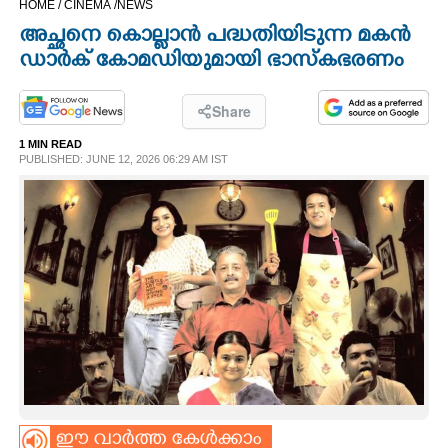
HOME /
CINEMA /
NEWS
CINEMA
അച്ഛനെ കൊല്ലാൻ പദ്ധതിയിടുന്ന മകൻ
ഡാർക് കോമഡിയുമായി ഭാസ്കഭരണം
OPINION
Share
PHOTOS
1 MIN READ
PUBLISHED: JUNE 12, 2026 06:29 AM IST
LIFESTYLE
SPIRITUAL
INFO+
ART
ASTRO
ഈ വാർത്ത കേൾക്കാം