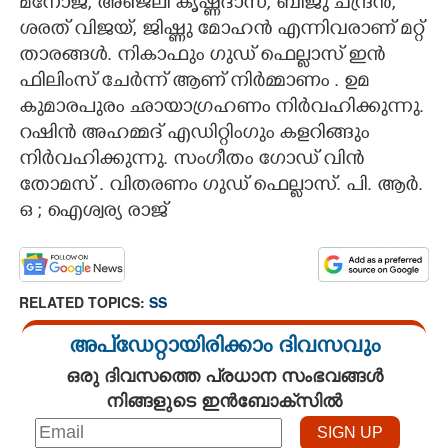
മനോജ്, അഞ്ജലി കൃഷ്ണദാസ്, ബിജു ചന്ദ്രൻ,
ശരത് വിജയ്, ജിഷ്ണു മോഹൻ എന്നിവരാണ് മറ്റ്
താരങ്ങൾ. നികാഫും ഗുഡ് ഫെല്ലാസ് ഇൻ
ഫിലിംസ് ചേർന്ന് ആണ് നിർമ്മാണം . ഉമ
കുമാരപുരം ഛായാഗ്രഹണം നിർവഹിക്കുന്നു.
റഷിൻ അഹമ്മദ് എഡിറ്റിംഗും കളറിങ്ങും
നിർവഹിക്കുന്നു. സംഗീതം ഗോഡ് വിൻ
തോമസ് . വിതരണം ഗുഡ് ഫെല്ലാസ്. പി. ആർ.
ഒ ; ഐശ്വര്യ രാജ്
RELATED TOPICS:
SS
അപ്ഡേറ്റായിരിക്കാം ദിവസവും
ഒരു ദിവസത്തെ പ്രധാന സംഭവങ്ങൾ
നിങ്ങളുടെ ഇൻബോക്സിൽ