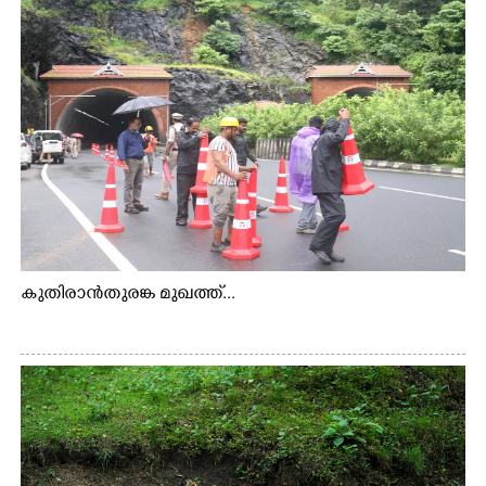
കുതിരാൻതുരങ്ക മുഖത്ത്...