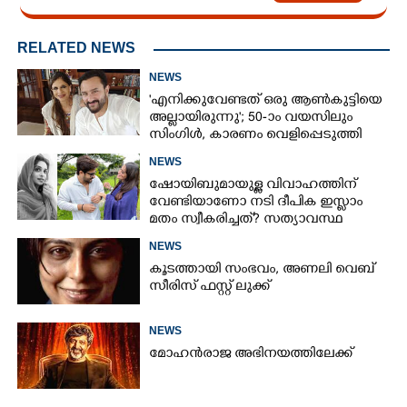
RELATED NEWS
NEWS
'എനിക്കുവേണ്ടത് ഒരു ആൺകുട്ടിയെ
അല്ലായിരുന്നു'; 50-ാം വയസിലും
സിംഗിൾ, കാരണം വെളിപ്പെടുത്തി
സബ പട്ടൗഡി
NEWS
ഷോയിബുമായുള്ള വിവാഹത്തിന്
വേണ്ടിയാണോ നടി ദീപിക ഇസ്ലാം
മതം സ്വീകരിച്ചത്? സത്യാവസ്ഥ
വെളിപ്പെടുത്തി സുഹൃത്ത്‌
NEWS
കൂടത്തായി സംഭവം, അണലി വെബ്
സീരിസ് ഫസ്റ്റ് ലുക്ക്
NEWS
മോഹൻരാജ അഭിനയത്തിലേക്ക്