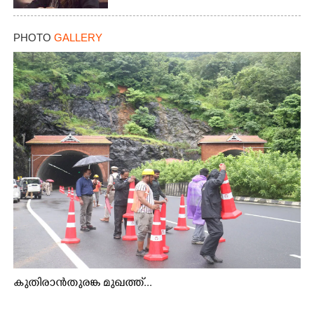
PHOTO
GALLERY
കുതിരാൻതുരങ്ക മുഖത്ത്...