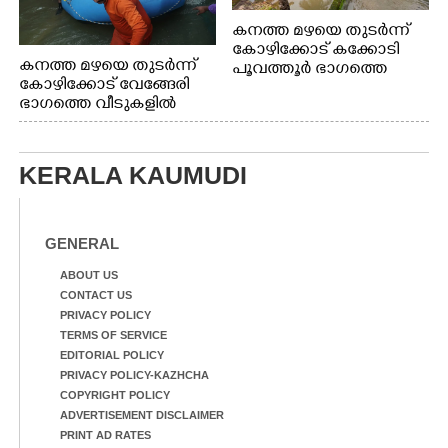
കനത്ത മഴയെ തുടർന്ന്
കോഴിക്കോട് കക്കോടി
കനത്ത മഴയെ തുടർന്ന്
പൂവത്തൂർ ഭാഗത്തെ
കോഴിക്കോട് വേങ്ങേരി
വീടുകളിൽ വെള്ളം
ഭാഗത്തെ വീടുകളിൽ
കയറിയപ്പോൾ
വെള്ളം
കയറിയപ്പോൾ ആളുകളെ
സുരക്ഷിത സ്ഥാനത്തേക്ക്
KERALA KAUMUDI
മാറ്റുന്ന സുരക്ഷാസേനാം
ഗങ്ങൾ
GENERAL
ABOUT US
CONTACT US
PRIVACY POLICY
TERMS OF SERVICE
EDITORIAL POLICY
PRIVACY POLICY-KAZHCHA
COPYRIGHT POLICY
ADVERTISEMENT DISCLAIMER
PRINT AD RATES