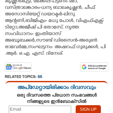
കൃഷ്ണൻകുട്ടി, മേക്കപ്പ്-പട്ടണം ഷാ,
വസ്ത്രാലങ്കാരം-ധന്യ ബാലകൃഷ്ണൻ, ചീഫ്
അസോസിയേറ്റ് ഡയറക്ടർ-ലിനു
ആന്റണി,ബിജിഎം- മധു പോൾ, വിഎഫ്എക്സ്-
ടിറ്റോ,അജീഷ് പി തോമസ്, നൃത്ത
സംവിധാനം- ഇംതിയാസ്
അബൂബക്കർ,സൗണ്ട് ഡിസൈൻ-അരുൺ
രാമവർമ്മ,സംഘട്ടനം- അഷറഫ് ഗുരുക്കൾ, പി
.ആർ. ഒ എ. എസ്. ദിനേശ്.
RELATED TOPICS:
SS
അപ്ഡേറ്റായിരിക്കാം ദിവസവും
ഒരു ദിവസത്തെ പ്രധാന സംഭവങ്ങൾ
നിങ്ങളുടെ ഇൻബോക്സിൽ