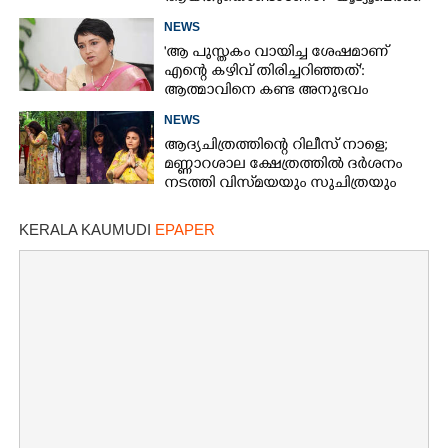
ചുട്ടമറുപടിയുമായി പ്രിയ
NEWS
'ആ പുസ്തകം വായിച്ച ശേഷമാണ്
എന്റെ കഴിവ് തിരിച്ചറിഞ്ഞത്':
ആത്മാവിനെ കണ്ട അനുഭവം
പങ്കുവച്ച് ലെന
NEWS
ആദ്യചിത്രത്തിന്റെ റിലീസ് നാളെ;
മണ്ണാറശാല ക്ഷേത്രത്തിൽ ദർശനം
നടത്തി വിസ്‌മയയും സുചിത്രയും
KERALA KAUMUDI
EPAPER