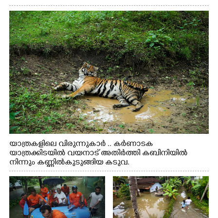
യാത്രകളിലെ വിരുന്നുകാർ .. കർണാടക
യാത്രക്കിടയിൽ വയനാട് അതിർത്തി കബിനിയിൽ
നിന്നും കണ്ണിൽകുടുങ്ങിയ കടുവ.