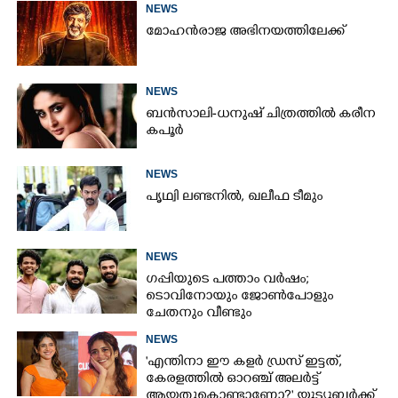
NEWS
മോഹൻരാജ അഭിനയത്തിലേക്ക്
NEWS
ബൻസാലി-ധനുഷ് ചിത്രത്തിൽ കരീന
കപൂർ
NEWS
പൃഥ്വി ലണ്ടനിൽ, ഖലീഫ ടീമും
NEWS
ഗപ്പിയുടെ പത്താം വർഷം;​
ടൊവിനോയും ജോൺപോളും
ചേതനും വീണ്ടും
NEWS
'എന്തിനാ ഈ കളർ ഡ്രസ് ഇട്ടത്,
കേരളത്തിൽ ഓറഞ്ച് അല‌ർട്ട്
ആയതുകൊണ്ടാണോ?' യൂട്യൂബർക്ക്