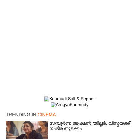
Copy Link
TRENDING IN
CINEMA
സമ്പൂർണ ആക്ഷൻ ത്രില്ലർ,​ വിസ്മയക്ക്
ഗംഭീര തുടക്കം