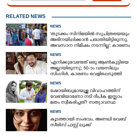
RELATED NEWS
NEWS
'തുടക്കം സിനിമയിൽ സുചിത്രയെയും
അഭിനയിപ്പിക്കാൻ പദ്ധതിയിട്ടിരുന്നു,​
അവസാന നിമിഷം നടന്നില്ല'; കാരണം
തുറന്നുപറഞ്ഞ് ജൂഡ് ആന്റണി
NEWS
'എനിക്കുവേണ്ടത് ഒരു ആൺകുട്ടിയെ
അല്ലായിരുന്നു'; 50-ാം വയസിലും
സിംഗിൾ, കാരണം വെളിപ്പെടുത്തി
സബ പട്ടൗഡി
NEWS
ഷോയിബുമായുള്ള വിവാഹത്തിന്
വേണ്ടിയാണോ നടി ദീപിക ഇസ്ലാം
മതം സ്വീകരിച്ചത്? സത്യാവസ്ഥ
വെളിപ്പെടുത്തി സുഹൃത്ത്‌
NEWS
കൂടത്തായി സംഭവം, അണലി വെബ്
സീരിസ് ഫസ്റ്റ് ലുക്ക്