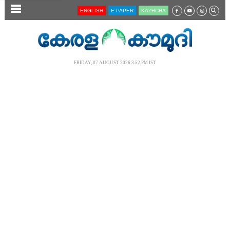
SECTIONS
ENGLISH
E-PAPER
KĀZHCHA
HOME
LATEST
FRIDAY, 07 AUGUST 2026 3.52 PM IST
AUDIO
NOTIFIED NEWS
POLL
KERALA
LOCAL
NEWS 360
CASE DIARY