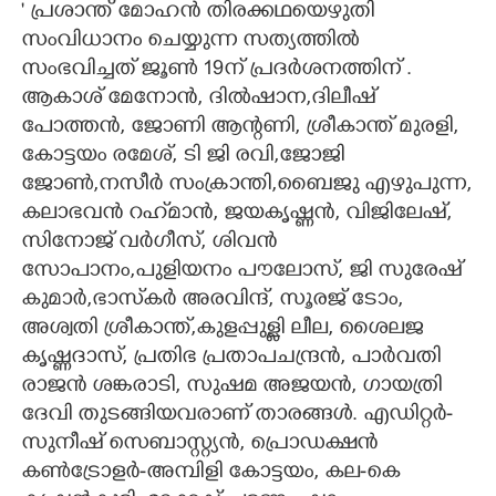
' പ്രശാന്ത് മോഹൻ തിരക്കഥയെഴുതി
സംവിധാനം ചെയ്യുന്ന സത്യത്തിൽ
CARTOONS
സംഭവിച്ചത് ജൂൺ 19ന് പ്രദർശനത്തിന് .
ആകാശ് മേനോൻ, ദിൽഷാന,ദിലീഷ്
LITERATURE
പോത്തൻ, ജോണി ആന്റണി, ശ്രീകാന്ത് മുരളി,
കോട്ടയം രമേശ്, ടി ജി രവി,ജോജി
ZOOM
ജോൺ,നസീർ സംക്രാന്തി,ബൈജു എഴുപുന്ന,
കലാഭവൻ റഹ്‌മാൻ, ജയകൃഷ്ണൻ, വിജിലേഷ്,
CONTACT US
സിനോജ് വർഗീസ്, ശിവൻ
സോപാനം,പുളിയനം പൗലോസ്, ജി സുരേഷ്
കുമാർ,ഭാസ്‌കർ അരവിന്ദ്, സൂരജ് ടോം,
അശ്വതി ശ്രീകാന്ത്,കുളപ്പുള്ളി ലീല, ശൈലജ
കൃഷ്ണദാസ്, പ്രതിഭ പ്രതാപചന്ദ്രൻ, പാർവതി
രാജൻ ശങ്കരാടി, സുഷമ അജയൻ, ഗായത്രി
ദേവി തുടങ്ങിയവരാണ് താരങ്ങൾ. എഡിറ്റർ-
സുനീഷ് സെബാസ്റ്റ്യൻ, പ്രൊഡക്ഷൻ
കൺട്രോളർ-അമ്പിളി കോട്ടയം, കല-കെ