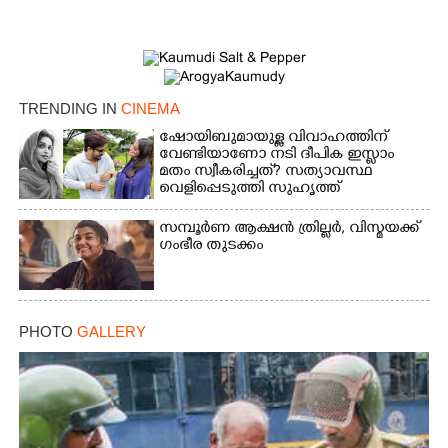
TRENDING IN
CINEMA
ഷോയിബുമായുള്ള വിവാഹത്തിന്
വേണ്ടിയാണോ നടി ദീപിക ഇസ്ലാം
മതം സ്വീകരിച്ചത്? സത്യാവസ്ഥ
വെളിപ്പെടുത്തി സുഹൃത്ത്‌
സമ്പൂർണ ആക്ഷൻ ത്രില്ലർ,​ വിസ്മയക്ക്
ഗംഭീര തുടക്കം
PHOTO
GALLERY