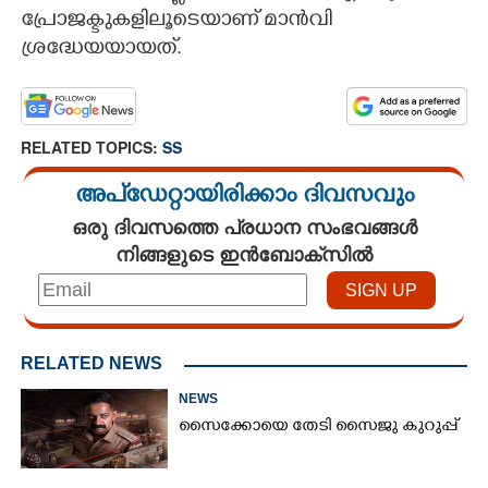
പ്രോജക്ടുകളിലൂടെയാണ് മാൻവി
ശ്രദ്ധേയയായത്.
RELATED TOPICS:
SS
അപ്ഡേറ്റായിരിക്കാം ദിവസവും
ഒരു ദിവസത്തെ പ്രധാന സംഭവങ്ങൾ
നിങ്ങളുടെ ഇൻബോക്സിൽ
RELATED NEWS
NEWS
സൈക്കോയെ തേടി സൈജു കുറുപ്പ്