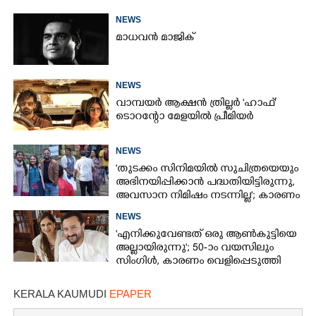
NEWS
മാധവൻ മാജിക്
NEWS
വാമ്പയർ ആക്ഷൻ ത്രില്ലർ 'ഹാഫ്'
ടൊറന്റോ മേളയിൽ പ്രീമിയർ
NEWS
'തുടക്കം സിനിമയിൽ സുചിത്രയെയും
അഭിനയിപ്പിക്കാൻ പദ്ധതിയിട്ടിരുന്നു,​
അവസാന നിമിഷം നടന്നില്ല'; കാരണം
തുറന്നുപറഞ്ഞ് ജൂഡ് ആന്റണി
NEWS
'എനിക്കുവേണ്ടത് ഒരു ആൺകുട്ടിയെ
അല്ലായിരുന്നു'; 50-ാം വയസിലും
സിംഗിൾ, കാരണം വെളിപ്പെടുത്തി
സബ പട്ടൗഡി
KERALA KAUMUDI
EPAPER