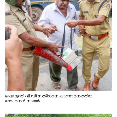
മുഖ്യമന്ത്രി വി.ഡി.സതീശനെ കാണാനെത്തിയ
മോഹനൻ നായർ