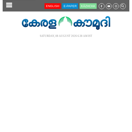
SECTIONS
ENGLISH
E-PAPER
KĀZHCHA
HOME
LATEST
SATURDAY, 08 AUGUST 2026 6.38 AM IST
AUDIO
NOTIFIED NEWS
POLL
KERALA
LOCAL
NEWS 360
CASE DIARY