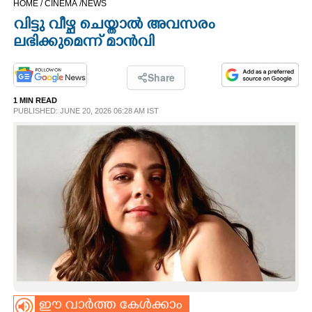
HOME /
CINEMA /
NEWS
CINEMA
വിട്ടു വീഴ്ച ചെയ്താൽ അവസരം
ലഭിക്കുമെന്ന് മാൻവി
OPINION
Share
PHOTOS
1 MIN READ
PUBLISHED: JUNE 20, 2026 06:28 AM IST
LIFESTYLE
SPIRITUAL
INFO+
ART
ASTRO
ഈ വാർത്ത കേൾക്കാം