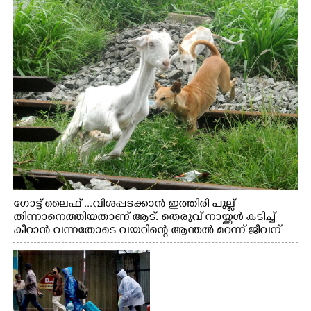
ഗോട്ട് ലൈഫ് ...വിശപ്പടക്കാൻ ഇത്തിരി പുല്ല്
തിന്നാനെത്തിയതാണ് ആട്. തെരുവ് നായ്ക്കൾ കടിച്ച്
കീറാൻ വന്നതോടെ വയറിന്റെ ആന്തൽ മറന്ന് ജീവന്
വേണ്ടിയായി ഓട്ടം. എറണാകുളം വാത്തുരുത്തിയിൽ
നിന്നുള്ള കാഴ്ച