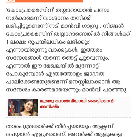
'കോംപ്രമൈസിന്' തയ്യാറായാൽ പണം
CARTOONS
നൽകാമെന്ന് വാഗ്ദാനം തനിക്ക്
ലഭിച്ചിട്ടുണ്ടെന്ന് നടി മാൻവി ഗാഗ്രൂ . നിങ്ങൾ
LITERATURE
കോംപ്രമൈസിന് തയ്യാറാണെങ്കിൽ നിങ്ങൾക്ക്
1 ലക്ഷം രൂപയിലധികം ലഭിക്കും'
ZOOM
എന്നായിരുന്നു വാക്കുകൾ. ഇത്തരം
സന്ദേശങ്ങൾ തന്നെ ഞെട്ടിച്ചുവെന്നും,
CONTACT US
എന്നാൽ ഈ മേഖലയിൽ മുന്നോട്ട്
പോകുമ്പോൾ എത്രത്തോളം ജാഗ്രത
പാലിക്കേണ്ടതുണ്ടെന്ന് മനസ്സിലാക്കാൻ ആ
സന്ദേശം കാരണമായെന്നും മാൻവി പറഞ്ഞു.
മുത്തു സെൽവിയായി ഞെട്ടിക്കാൻ
അനിഷ്‌മ
താരപുത്രന്മാർക്ക് തീർച്ചയായും ആക്സസ്
ചെയ്യാൻ എളുപ്പമാണ്. അവർക്ക് ആളുകളെ