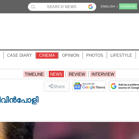
ENGLISH |
KĀZHCHA
CASE DIARY
CINEMA
OPINION
PHOTOS
LIFESTYLE
TIMELINE
NEWS
REVIEW
INTERVIEW
Share
ൽ നിവിൻപോളി