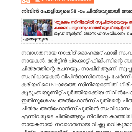
CARTOONS
നിവിൻ പോളിയുടെ 50 -ാം ചിത്രവുമായി
'തുടക്കം സിനിമയിൽ സുചിത്രയെയും അഭിന
LITERATURE
കാരണം തുറന്നുപറഞ്ഞ് ജൂഡ് ആന്റണി
ജൂഡ് ആന്റണി ജോസഫ് സംവിധാനം ചെ
എത്തുന്നുണ്ട്....
ZOOM
നവാഗതനായ നാഷിദ് മൊഹമ്മദ് ഫാമി സംവി
നായകൻ. മാർട്ടിൻ പ്രക്കാട്ട് ഫിലിംസിന്റെ ബ
CONTACT US
ചിത്രത്തിന്റെ രചനയും നാഷിദ് ആണ്. സൂപ
സംവിധായകൻ വിപിൻദാസിനൊപ്പം ചേർന്ന് 
കരിയറിലെ 51-ാമത്തെ സിനിമയാണിത്. ഗിര
കുടുംബയൂണിറ്റ് പൂർത്തിയാക്കിയ നിവിൻപ
ഇതിനുശേഷം അൽഫോൻസ് പുത്രന്റെ ചിത്രത്
ചിത്രം അൽഫോൻസ് പുത്രൻ സംവിധാനം 
എന്നിവരുടെ ചിത്രങ്ങളും നിവിനെ കാത്ത
നായകനായി നവാഗതനായ വിഷ്ണു രവികുമാറിന്റെ 