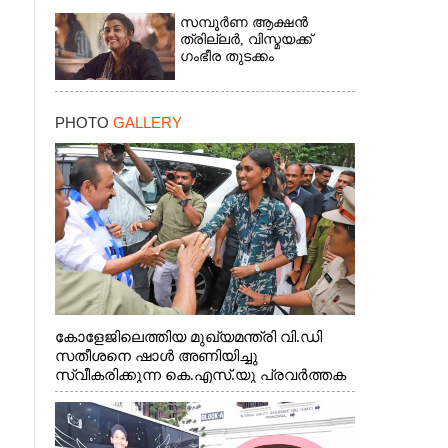
സമ്പൂർണ ആക്ഷൻ
ത്രില്ലർ,​ വിസ്മയക്ക്
ഗംഭീര തുടക്കം
PHOTO
GALLERY
കോളേജിലെത്തിയ മുഖ്യമന്ത്രി വി.ഡി
സതീശനെ ഷാൾ അണിയിച്ചു
സ്വീകരിക്കുന്ന കെ.എസ്.യു പ്രവർത്തക