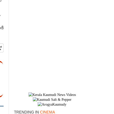
ന
,
സർ
×
TRENDING IN
CINEMA