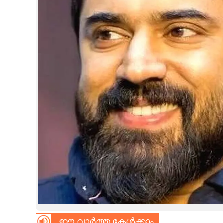
CINEMA
OPINION
PHOTOS
LIFESTYLE
SPIRITUAL
INFO+
ART
ASTRO
ഈ വാർത്ത കേൾക്കാം