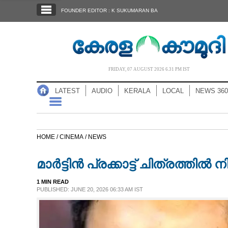
SECTIONS
FOUNDER EDITOR : K SUKUMARAN BA
HOME
LATEST
AUDIO
FRIDAY, 07 AUGUST 2026 6.31 PM IST
NOTIFIED NEWS
LATEST
AUDIO
KERALA
LOCAL
NEWS 360
POLL
KERALA
HOME /
CINEMA /
NEWS
LOCAL
മാർട്ടിൻ പ്രക്കാട്ട് ചിത്രത്തി
NEWS 360
1 MIN READ
PUBLISHED: JUNE 20, 2026 06:33 AM IST
CASE DIARY