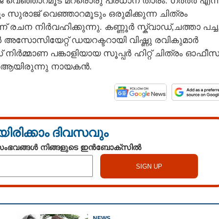
് വെഞ്ഞാറമൂട് മറ്രൊരു പ്രധാന താരം. ഗ്‌‌‌ർർർ എന്
രാജ് ‌വെഞ്ഞാറമൂടും ഒരുമിക്കുന്ന ചിത്രം
ന്ന് രചന നിർവഹിക്കുന്നു. കണ്ണൂർ സ്ക്വാഡ്,ചത്താ പച്ച
്ങളിൽ അസോസിയേറ്റ് ഡയറക്ടറായി വിഷ്ണു രവികുമാർ
ഫിലിംസ് നിർമ്മാണ പങ്കാളിയായ സൂപ്പർ ഹിറ്റ് ചിത്രം ഓഫീ
 ആയിരുന്നു നായകൻ.
Share this link
യിരിക്കാം ദിവസവും
 സംഭവങ്ങൾ നിങ്ങളുടെ ഇൻബോക്സിൽ
Copy Link
ിൽ
NEWS