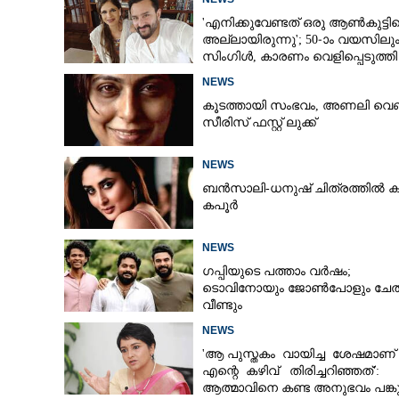
'എനിക്കുവേണ്ടത് ഒരു ആൺകുട്ടി
അല്ലായിരുന്നു'; 50-ാം വയസിലു
സിംഗിൾ, കാരണം വെളിപ്പെടുത്തി
സബ പട്ടൗഡി
NEWS
കൂടത്തായി സംഭവം, അണലി വെ
സീരിസ് ഫസ്റ്റ് ലുക്ക്
NEWS
ബൻസാലി-ധനുഷ് ചിത്രത്തിൽ ക
കപൂർ
NEWS
ഗപ്പിയുടെ പത്താം വർഷം;​
ടൊവിനോയും ജോൺപോളും ചേത
വീണ്ടും
NEWS
'ആ പുസ്തകം വായിച്ച ശേഷമാണ്
എന്റെ കഴിവ് തിരിച്ചറിഞ്ഞത്':
ആത്മാവിനെ കണ്ട അനുഭവം പങ്കുവ