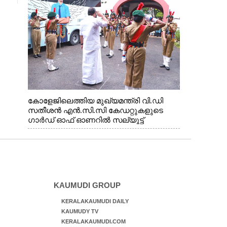
കോളേജിലെത്തിയ മുഖ്യമന്ത്രി വി.ഡി
സതീശൻ എൻ.സി.സി കേഡറ്റുകളുടെ
ഗാർഡ് ഓഫ് ഓണറിൽ സല്യൂട്ട്
നൽകുന്നു
KAUMUDI GROUP
KERALAKAUMUDI DAILY
KAUMUDY TV
KERALAKAUMUDI.COM