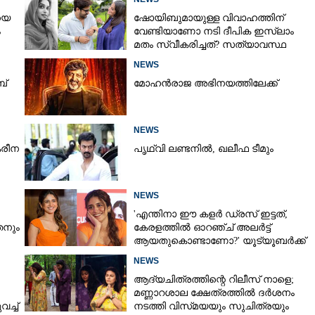
യെ
ഷോയിബുമായുള്ള വിവാഹത്തിന്
ം
വേണ്ടിയാണോ നടി ദീപിക ഇസ്ലാം
മതം സ്വീകരിച്ചത്? സത്യാവസ്ഥ
വെളിപ്പെടുത്തി സുഹൃത്ത്‌
NEWS
ബ്
മോഹൻരാജ അഭിനയത്തിലേക്ക്
NEWS
രീന
പൃഥ്വി ലണ്ടനിൽ, ഖലീഫ ടീമും
NEWS
'എന്തിനാ ഈ കളർ ഡ്രസ് ഇട്ടത്,
നും
കേരളത്തിൽ ഓറഞ്ച് അല‌ർട്ട്
ആയതുകൊണ്ടാണോ?' യൂട്യൂബർക്ക്
ചുട്ടമറുപടിയുമായി പ്രിയ
NEWS
ആദ്യചിത്രത്തിന്റെ റിലീസ് നാളെ;
മണ്ണാറശാല ക്ഷേത്രത്തിൽ ദർശനം
ച്ച്
നടത്തി വിസ്‌മയയും സുചിത്രയും