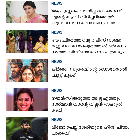
NEWS
'ആ പുസ്തകം വായിച്ച ശേഷമാണ്
എന്റെ കഴിവ് തിരിച്ചറിഞ്ഞത്':
ആത്മാവിനെ കണ്ട അനുഭവം
പങ്കുവച്ച് ലെന
NEWS
ആദ്യചിത്രത്തിന്റെ റിലീസ് നാളെ;
മണ്ണാറശാല ക്ഷേത്രത്തിൽ ദർശനം
നടത്തി വിസ്‌മയയും സുചിത്രയും
NEWS
കീർത്തി സുരേഷിന്റെ ഡൊറോത്തി
ഫസ്റ്റ് ലുക്ക്
NEWS
നയൻസ് അടുത്ത ആഴ്ച എത്തും,
സൽമാൻ ഖാന്റെ വില്ലൻ രാഹുൽ
ദേവ്
NEWS
ലിജോ പെല്ലിശേരിയുടെ ഹിന്ദി ചിത്രം
പാക്കപ്പ്