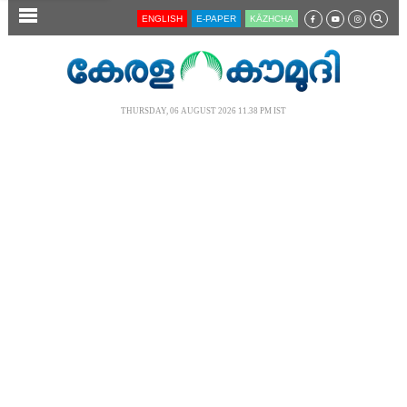
SECTIONS
ENGLISH
E-PAPER
KĀZHCHA
HOME
LATEST
THURSDAY, 06 AUGUST 2026 11.38 PM IST
AUDIO
NOTIFIED NEWS
POLL
KERALA
LOCAL
NEWS 360
CASE DIARY