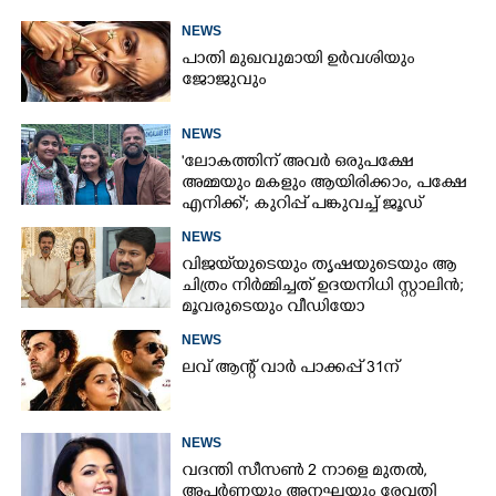
NEWS
പാതി മുഖവുമായി ഉർവശിയും
ജോജുവും
NEWS
'ലോകത്തിന് അവർ ഒരുപക്ഷേ
അമ്മയും മകളും ആയിരിക്കാം, പക്ഷേ
എനിക്ക്'; കുറിപ്പ് പങ്കുവച്ച് ജൂഡ്
NEWS
വിജയ്‌യുടെയും തൃഷയുടെയും ആ
ചിത്രം നിർമ്മിച്ചത് ഉദയനിധി സ്റ്റാലിൻ;
മൂവരുടെയും വീഡിയോ
ചർച്ചയാകുന്നു
NEWS
ലവ് ആന്റ് വാർ പാക്കപ്പ് 31ന്
NEWS
വദന്തി സീസൺ 2 നാളെ മുതൽ,
അപർണയും അനഘയും രേവതി