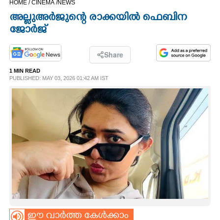
HOME /
CINEMA /
NEWS
CINEMA
അല്ലുഅർജുന്റെ രാക്കയിൽ ഫെബിന
ജോർജ്
OPINION
Share
PHOTOS
1 MIN READ
PUBLISHED: MAY 03, 2026 01:42 AM IST
LIFESTYLE
SPIRITUAL
INFO+
ART
ASTRO
ഈ വാർത്ത കേൾക്കാം