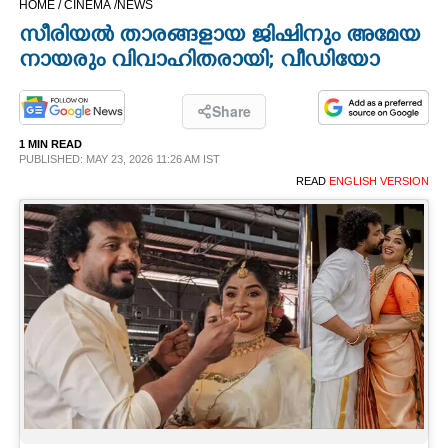
HOME /
CINEMA /
NEWS
CINEMA
സീരിയൽ താരങ്ങളായ ജിഷിനും അമേയ
നായരും വിവാഹിതരായി; വീഡിയോ
OPINION
Share
PHOTOS
1 MIN READ
PUBLISHED: MAY 23, 2026 11:26 AM IST
READ
ENGLISH VERSION
LIFESTYLE
SPIRITUAL
INFO+
ART
ASTRO