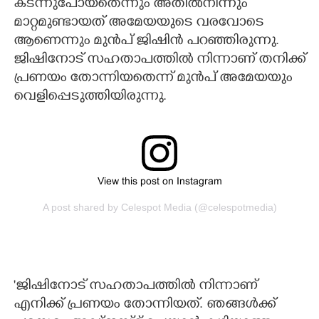
കടന്നുപോയതെന്നും അതിൽനിന്നും
മാറ്റമുണ്ടായത് അമേയയുടെ വരവോടെ
ആണെന്നും മുൻപ് ജിഷിൻ പറഞ്ഞിരുന്നു.
ജിഷിനോട് സഹതാപത്തിൽ നിന്നാണ് തനിക്ക്
പ്രണയം തോന്നിയതെന്ന് മുൻപ് അമേയയും
വെളിപ്പെടുത്തിയിരുന്നു.
View this post on Instagram
A post shared by Celespot Media (@celespotmedia)
'ജിഷിനോട് സഹതാപത്തിൽ നിന്നാണ്
എനിക്ക് പ്രണയം തോന്നിയത്. ഞങ്ങൾക്ക്