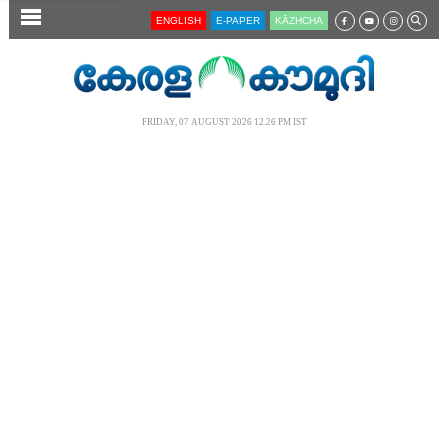
SECTIONS
ENGLISH
E-PAPER
KĀZHCHA
HOME
LATEST
FRIDAY, 07 AUGUST 2026 12.26 PM IST
AUDIO
NOTIFIED NEWS
POLL
KERALA
LOCAL
NEWS 360
CASE DIARY