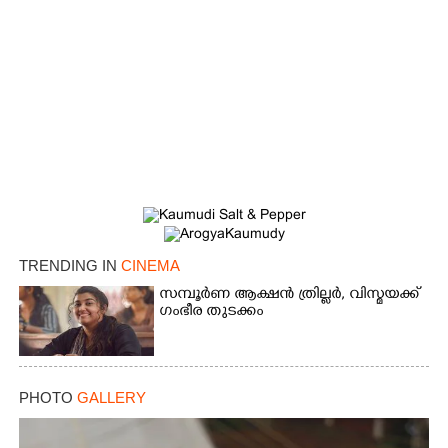
×
Share this link
Copy Link
TRENDING IN
CINEMA
സമ്പൂർണ ആക്ഷൻ ത്രില്ലർ,​ വിസ്മയക്ക്
ഗംഭീര തുടക്കം
PHOTO
GALLERY