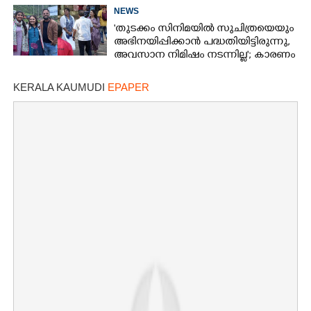
NEWS
'തുടക്കം സിനിമയിൽ സുചിത്രയെയും
അഭിനയിപ്പിക്കാൻ പദ്ധതിയിട്ടിരുന്നു,​
അവസാന നിമിഷം നടന്നില്ല'; കാരണം
തുറന്നുപറഞ്ഞ് ജൂഡ് ആന്റണി
KERALA KAUMUDI
EPAPER