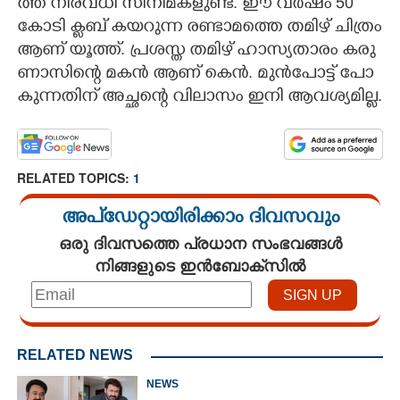
ത്ത് ​നി​ര​വ​ധി​ ​സി​നി​മ​ക​ളു​ണ്ട്.​ ​ഈ​ ​വ​ർ​ഷം​ 50​ ​
കോ​ടി​ ​ക്ള​ബ് ​ക​യ​റു​ന്ന​ ​ര​ണ്ടാ​മ​ത്തെ​ ​ത​മി​ഴ് ​ചി​ത്രം​
​ആ​ണ് ​യൂ​ത്ത്.​ ​പ്ര​ശ​സ്ത​ ​ത​മി​ഴ് ​ഹാ​സ്യ​താ​രം​ ​ക​രു​
ണാ​സി​ന്റെ​ ​മ​ക​ൻ​ ​ആ​ണ് ​കെ​ൻ.​ ​മു​ൻ​പോ​ട്ട് ​പോ​
കു​ന്ന​തി​ന് ​അ​ച്ഛ​ന്റെ​ ​വി​ലാ​സം​ ​ഇ​നി​ ​ആ​വ​ശ്യ​മി​ല്ല.
RELATED TOPICS:
1
അപ്ഡേറ്റായിരിക്കാം ദിവസവും
ഒരു ദിവസത്തെ പ്രധാന സംഭവങ്ങൾ
നിങ്ങളുടെ ഇൻബോക്സിൽ
RELATED NEWS
NEWS