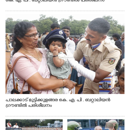
കെ. എ. പി . ബറ്റാലിയൻ ഗ്രൗണ്ടിൽ പരിശീലനം
പാലക്കാട് മുട്ടിക്കുളങ്ങര കെ. എ. പി . ബറ്റാലിയൻ
ഗ്രൗണ്ടിൽ പരിശീലനം