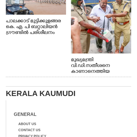
പാലക്കാട് മുട്ടിക്കുളങ്ങര
കെ. എ. പി ബറ്റാലിയൻ
ഗ്രൗണ്ടിൽ പരിശീലനം
മുഖ്യമന്ത്രി
വി.ഡി.സതീശനെ
കാണാനെത്തിയ
മോഹനൻ നായർ
KERALA KAUMUDI
GENERAL
ABOUT US
CONTACT US
PRIVACY POLICY