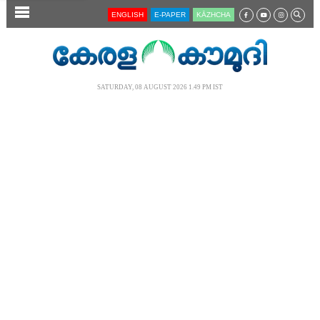
SECTIONS
ENGLISH
E-PAPER
KĀZHCHA
HOME
LATEST
SATURDAY, 08 AUGUST 2026 1.49 PM IST
AUDIO
NOTIFIED NEWS
POLL
KERALA
LOCAL
NEWS 360
CASE DIARY