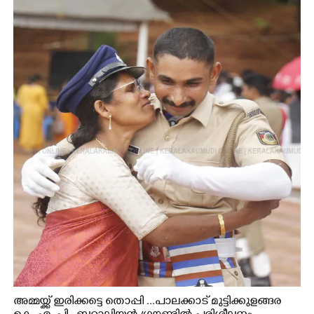
അമ്മയ്ക്ക് ഇരിക്കട്ടെ തൊപ്പി ...പാലക്കാട് മുട്ടിക്കുളങ്ങര