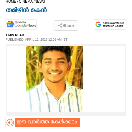
HOME /
CINEMA /
NEWS
CINEMA
തമിഴിൻ കെൻ
OPINION
Share
1 MIN READ
PHOTOS
PUBLISHED: APRIL 12, 2026 12:03 AM IST
LIFESTYLE
SPIRITUAL
INFO+
ART
ഈ വാർത്ത കേൾക്കാം
ASTRO