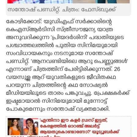
സന്തോഷ് പണ്ഡിറ്റ്. ചിത്രം: ഫേസ്‌ബുക്ക്
CARTOONS
കോഴിക്കോട്: യുഡിഎഫ് സർക്കാരിന്റെ
LITERATURE
കെഎസ്ആർടിസി സ്ത്രീസൗജന്യ യാത്ര
അനുവദിക്കുന്ന 'പ്രിയദർശിനി' പദ്ധതിയുടെ
പശ്ചാത്തലത്തിൽ പുതിയ സിനിമയുമായി
ZOOM
സംവിധായകനും നടനുമായ സന്തോഷ്
പണ്ഡിറ്റ്. 'ആനവണ്ടിയിലെ ആറു പെണ്ണുങ്ങൾ'
CONTACT US
എന്നാണ് ചിത്രത്തിന് പേരിട്ടിരിക്കുന്നത്. 26
വയസുള്ള ആറ് യുവതികളുടെ ജീവിതകഥ
പറയുന്ന ചിത്രത്തിന്റെ കഥ സോഷ്യൽ
മീഡിയയിലൂടെ താരം പങ്കുവച്ചു. പ്രേക്ഷകർക്ക്
ഇഷ്ടമായാൽ സിനിമയുമായി മുന്നോട്ട്
പോകുമെന്നും സന്തോഷ് വ്യക്തമാക്കി.
'എന്തിനാ ഈ കളർ ഡ്രസ് ഇട്ടത്,
കേരളത്തിൽ ഓറഞ്ച് അല‌ർട്ട്
ആയതുകൊണ്ടാണോ?' യൂട്യൂബർക്ക്