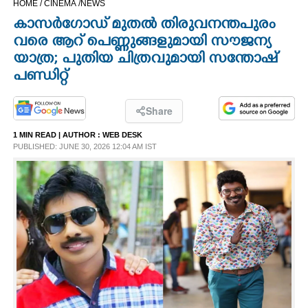
HOME /
CINEMA /
NEWS
CINEMA
കാസർഗോഡ് മുതൽ തിരുവനന്തപുരം
വരെ ആറ് പെണ്ണുങ്ങളുമായി സൗജന്യ
OPINION
യാത്ര; പുതിയ ചിത്രവുമായി സന്തോഷ്
പണ്ഡിറ്റ്‌
PHOTOS
Share
LIFESTYLE
1 MIN READ
| AUTHOR :
WEB DESK
PUBLISHED: JUNE 30, 2026 12:04 AM IST
SPIRITUAL
INFO+
ART
ASTRO