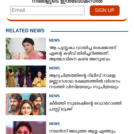
നിങ്ങളുടെ ഇൻബോക്സിൽ
RELATED NEWS
NEWS
'ആ പുസ്തകം വായിച്ച ശേഷമാണ്
എന്റെ കഴിവ് തിരിച്ചറിഞ്ഞത്':
ആത്മാവിനെ കണ്ട അനുഭവം
പങ്കുവച്ച് ലെന
NEWS
ആദ്യചിത്രത്തിന്റെ റിലീസ് നാളെ;
മണ്ണാറശാല ക്ഷേത്രത്തിൽ ദർശനം
നടത്തി വിസ്‌മയയും സുചിത്രയും
NEWS
കീർത്തി സുരേഷിന്റെ ഡൊറോത്തി
ഫസ്റ്റ് ലുക്ക്
NEWS
നയൻസ് അടുത്ത ആഴ്ച എത്തും,