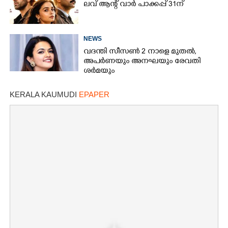
ലവ് ആന്റ് വാർ പാക്കപ്പ് 31ന്
NEWS
വദന്തി സീസൺ 2 നാളെ മുതൽ,
അപർണയും അനഘയും രേവതി
ശർമയും
KERALA KAUMUDI
EPAPER
×
Share this link
Copy Link