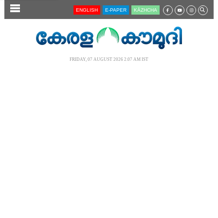
SECTIONS
ENGLISH
E-PAPER
KĀZHCHA
HOME
LATEST
FRIDAY, 07 AUGUST 2026 2.07 AM IST
AUDIO
NOTIFIED NEWS
POLL
KERALA
LOCAL
NEWS 360
CASE DIARY