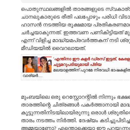
പൊതുസ്ഥലങ്ങളിൽ താരങ്ങളുടെ സ്വകാര്യത
CARTOONS
ചാനലുകാരുടെ രീതി പലപ്പോഴും പരിധി വിട
ഹാസൻ നടത്തിയ രൂക്ഷമായ പ്രതികരണമ
LITERATURE
ചർച്ചയാകുന്നത്. ഇത്തവണ പണികിട്ടിയത് മു
എന്ന് വിളിച്ച മാദ്ധ്യമപ്രവർത്തകന് നട
ZOOM
മീഡിയയിൽ വൈറലായത്.
'എന്തിനാ ഈ കളർ ഡ്രസ് ഇട്ടത്, കേര
CONTACT US
ചുട്ടമറുപടിയുമായി പ്രിയ
മലയാളത്തിന് പുറമേ നിരവധി ഭാഷകളിൽ 
വാര്യർ....
മുംബയിലെ ഒരു റെസ്റ്റോറന്റിൽ നിന്നും ഭക്ഷ
താരത്തിന്റെ ചിത്രങ്ങൾ പകർത്താനായി മാദ്ധ
കൂട്ടുന്നതിനിടയിലായിരുന്നു ഒരാൾ ശ്രുതിയെ 
താരം നടത്തം നിർത്തി. ദേഷ്യം കടിച്ചുപിടിച
അമ്മയാണോ? എന്തൊക്കെയാ ഈ പറയുന്നത്