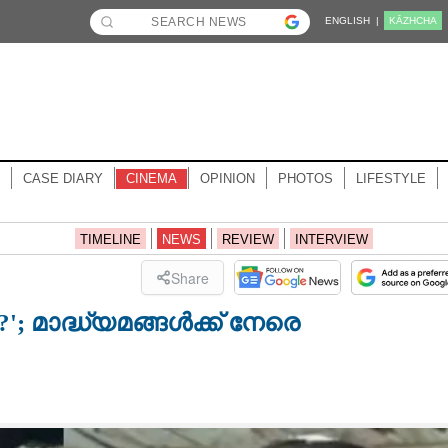
ENGLISH |
KĀZHCHA
CASE DIARY
CINEMA
OPINION
PHOTOS
LIFESTYLE
TIMELINE
NEWS
REVIEW
INTERVIEW
Share
 മാദ്ധ്യമങ്ങൾക്ക് നേരെ