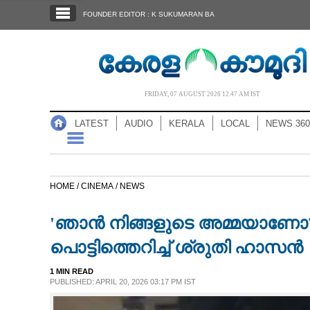
SECTIONS
FOUNDER EDITOR : K SUKUMARAN BA
HOME
LATEST
AUDIO
FRIDAY, 07 AUGUST 2026 12.47 AM IST
NOTIFIED NEWS
LATEST
AUDIO
KERALA
LOCAL
NEWS 360
POLL
KERALA
HOME /
CINEMA /
NEWS
LOCAL
'ഞാൻ നിങ്ങളുടെ അമ്മയാണോ?';
NEWS 360
പൊട്ടിത്തെറിച്ച് ശ്രുതി ഹാസൻ
1 MIN READ
CASE DIARY
PUBLISHED: APRIL 20, 2026 03:17 PM IST