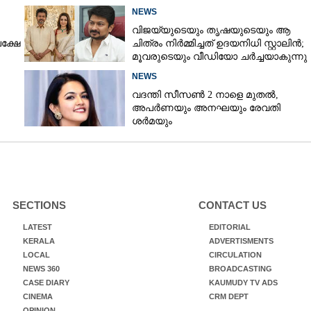
NEWS
വിജയ്‌യുടെയും തൃഷയുടെയും ആ
പക്ഷേ
ചിത്രം നിർമ്മിച്ചത് ഉദയനിധി സ്റ്റാലിൻ;
മൂവരുടെയും വീഡിയോ ചർച്ചയാകുന്നു
NEWS
വദന്തി സീസൺ 2 നാളെ മുതൽ,
അപർണയും അനഘയും രേവതി
ശർമയും
SECTIONS
CONTACT US
LATEST
EDITORIAL
KERALA
ADVERTISMENTS
LOCAL
CIRCULATION
NEWS 360
BROADCASTING
CASE DIARY
KAUMUDY TV ADS
CINEMA
CRM DEPT
OPINION