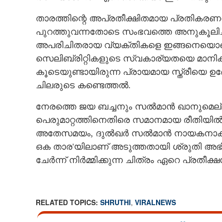
താരത്തിന്റെ അപ്രതീക്ഷിതമായ പ്രതികരണ
പുറത്തുവന്നതോടെ സംഭവത്തെ അനുകൂലിച്ചു
അപരിചിതരായ വ്യക്തികളെ ഇങ്ങനെയൊക്കെ വ
സെലിബ്രിറ്റികളുടെ സ്വകാര്യതയെ മാനിക്ക
കൂടെയുണ്ടായിരുന്ന പ്രായമായ സ്ത്രീയെ ഉദ
ചിലരുടെ കണ്ടെത്തൽ.
നേരത്തെ ജയ ബച്ചനും സൽമാൻ ഖാനുമെല്
പെരുമാറ്റത്തിനെതിരെ സമാനമായ രീതിയിൽ പ്ര
അതേസമയം, ദുൽഖർ സൽമാൻ നായകനാകുന്ന 
ഒക താര'യിലാണ് അടുത്തതായി ശ്രുതി അഭിനയിക
ചേർന്ന് നിർമ്മിക്കുന്ന ചിത്രം ഏറെ പ്രത
'ഞാൻ നിങ്ങളു
മാദ്ധ്യമങ്ങൾക്ക് നേരെ പൊട്ടിത്തെറിച്
ശ്രുതി ഹാസൻ
RELATED TOPICS:
SHRUTHI
,
VIRALNEWS