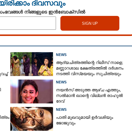
യിരിക്കാം ദിവസവും
 സംഭവങ്ങൾ നിങ്ങളുടെ ഇൻബോക്സിൽ
NEWS
ആദ്യചിത്രത്തിന്റെ റിലീസ് നാളെ;
മണ്ണാറശാല ക്ഷേത്രത്തിൽ ദർശനം
ച്ച്
നടത്തി വിസ്‌മയയും സുചിത്രയും
NEWS
ി
നയൻസ് അടുത്ത ആഴ്ച എത്തും,
സൽമാൻ ഖാന്റെ വില്ലൻ രാഹുൽ
ദേവ്
NEWS
ിത്രം
പാതി മുഖവുമായി ഉർവശിയും
ജോജുവും