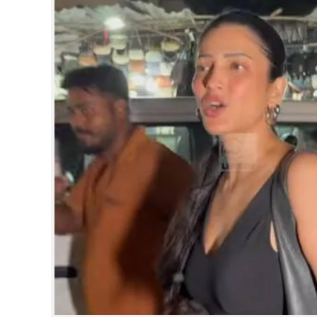
CINEMA
OPINION
PHOTOS
LIFESTYLE
SPIRITUAL
INFO+
ART
ASTRO