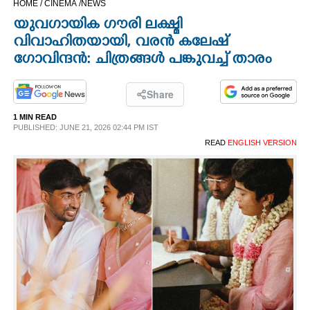
HOME /
CINEMA /
NEWS
CINEMA
യുവഗായിക ഗൗരി ലക്ഷ്മി
വിവാഹിതയായി, വരൻ കലേഷ്
OPINION
ഗോവിന്ദൻ: ചിത്രങ്ങൾ പങ്കുവച്ച് താരം
PHOTOS
Share
1 MIN READ
PUBLISHED: JUNE 21, 2026 02:44 PM IST
LIFESTYLE
READ
ENGLISH VERSION
SPIRITUAL
INFO+
ART
ASTRO