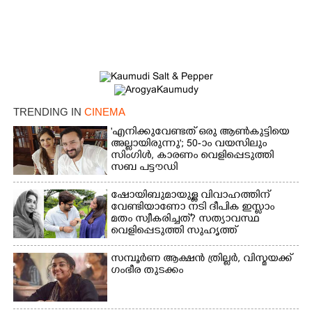
×
Share this link
Copy Link
TRENDING IN
CINEMA
'എനിക്കുവേണ്ടത് ഒരു ആൺകുട്ടിയെ
അല്ലായിരുന്നു'; 50-ാം വയസിലും
സിംഗിൾ, കാരണം വെളിപ്പെടുത്തി
സബ പട്ടൗഡി
ഷോയിബുമായുള്ള വിവാഹത്തിന്
വേണ്ടിയാണോ നടി ദീപിക ഇസ്ലാം
മതം സ്വീകരിച്ചത്? സത്യാവസ്ഥ
വെളിപ്പെടുത്തി സുഹൃത്ത്‌
സമ്പൂർണ ആക്ഷൻ ത്രില്ലർ,​ വിസ്മയക്ക്
ഗംഭീര തുടക്കം