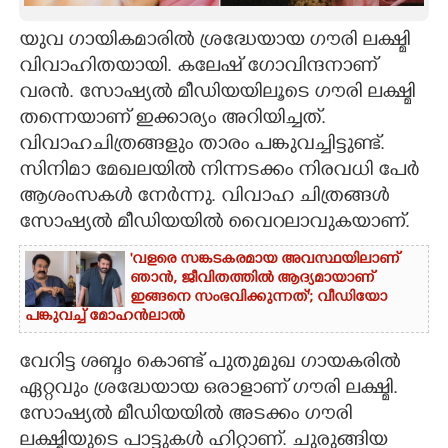
CARTOONS
യുവ ഗായികമാരിൽ ശ്രദ്ധേയായ ഗൗരി ലക്ഷ്മി
വിവാഹിതയായി. കലേഷ് ഗോവിന്ദനാണ്
വരൻ. സോഷ്യൽ മീഡിയയിലൂടെ ഗൗരി ലക്ഷ്മി
LITERATURE
തന്നെയാണ് ഇക്കാര്യം അറിയിച്ചത്.
വിവാഹചിത്രങ്ങളും താരം പങ്കുവച്ചിട്ടുണ്ട്.
ZOOM
സിനിമാ മേഖലയിൽ നിന്നടക്കം നിരവധി പേർ
ആശംസകൾ നേർന്നു. വിവാഹ ചിത്രങ്ങൾ
CONTACT US
സോഷ്യൽ മീഡിയയിൽ വൈറലാവുകയാണ്.
'വളരെ സങ്കടകരമായ അവസ്ഥയിലാണ്
ഞാൻ, ജീവിതത്തിൽ ആദ്യമായാണ്
ഇങ്ങനെ സംഭവിക്കുന്നത്'; വീഡിയോ
പങ്കുവച്ച് മോഹൻലാൽ
വേറിട്ട ശബ്ദം കൊണ്ട് പുതുമുഖ ഗായകരിൽ
ഏറ്റവും ശ്രദ്ധേയായ ഒരാളാണ് ഗൗരി ലക്ഷ്മി.
സോഷ്യൽ മീഡിയയിൽ അടക്കം ഗൗരി
ലക്ഷ്മിയുടെ പാട്ടുകൾ ഹിറ്റാണ്. ചുരുങ്ങിയ