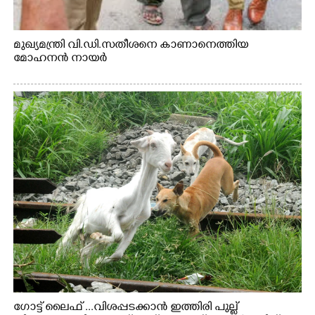
മുഖ്യമന്ത്രി വി.ഡി.സതീശനെ കാണാനെത്തിയ
മോഹനൻ നായർ
ഗോട്ട് ലൈഫ് ...വിശപ്പടക്കാൻ ഇത്തിരി പുല്ല്