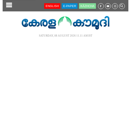
SECTIONS
ENGLISH
E-PAPER
KĀZHCHA
HOME
LATEST
SATURDAY, 08 AUGUST 2026 11.11 AM IST
AUDIO
NOTIFIED NEWS
POLL
KERALA
LOCAL
NEWS 360
CASE DIARY