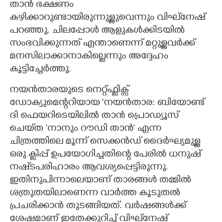
താൻ ഭക്ഷണം
കഴിക്കാറുണ്ടായിരുന്നുള്ളുവെന്നും വിഘ്‌നേഷ്
പറഞ്ഞു. ചിലപ്പോൾ ആളുകൾക്കിടയിൽ
സംഭവിക്കുന്നത് എന്താണെന്ന് മറ്റുള്ളവർക്ക്
മനസിലാക്കാനാകില്ലെന്നും അദ്ദേഹം
കൂട്ടിച്ചേർത്തു.
നയൻതാരയുടെ നെറ്റ്ഫ്ലിക്സ്
ഡോക്യുമെന്ററിയായ 'നയൻതാര: ബിയോണ്ട്
ദി ഫെയറിടെയിലിൽ താൻ പ്രൊഡ്യൂസ്
ചെയ്‌ത 'നാനും റൗഡി താൻ' എന്ന
ചിത്രത്തിലെ മൂന്ന് സെക്കൻഡ് ദൈർഘ്യമുള്ള
ഒരു ക്ലിപ്പ് ഉപയോഗിച്ചതിന്റെ പേരിൽ ധനുഷ്
നഷ്‌ടപരിഹാരം ആവശ്യപ്പെട്ടിരുന്നു.
ഇതിനുപിന്നാലെയാണ് താരങ്ങൾ തമ്മിൽ
ശത്രുതയിലാണെന്ന വാർത്ത കൂടുതൽ
പ്രചരിക്കാൻ തുടങ്ങിയത്. വർഷങ്ങൾക്ക്
ശേഷമാണ് ഇതേക്കുറിച്ച് വിഘ്‌നേഷ്