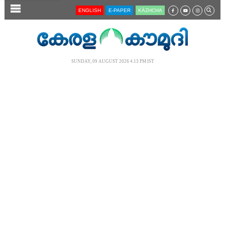
SECTIONS
ENGLISH
E-PAPER
KĀZHCHA
HOME
LATEST
SUNDAY, 09 AUGUST 2026 4.13 PM IST
AUDIO
NOTIFIED NEWS
POLL
KERALA
LOCAL
NEWS 360
CASE DIARY