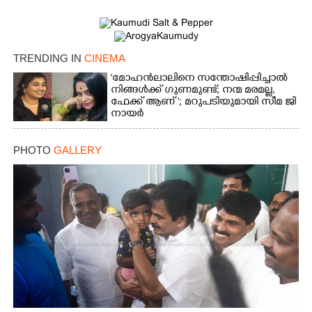
TRENDING IN
CINEMA
'മോഹൻലാലിനെ സന്തോഷിപ്പിച്ചാൽ
നിങ്ങൾക്ക് ഗുണമുണ്ട്; നന്മ മരമല്ല,
ഫേക്ക് ആണ് '; മറുപടിയുമായി സീമ ജി
നായർ
PHOTO
GALLERY