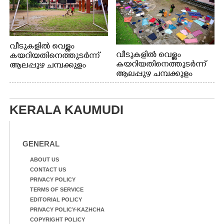
വീടുകളിൽ വെള്ളം
വീടുകളിൽ വെള്ളം
കയറിയതിനെത്തുടർന്ന്
കയറിയതിനെത്തുടർന്ന്
ആലപ്പുഴ ചമ്പക്കുളം
ആലപ്പുഴ ചമ്പക്കുളം
ഫാദർ തോമസ്
ഫാദർ തോമസ്
പോരൂക്കര സെൻട്രൽ
പോരൂക്കര സെൻട്രൽ
സ്കൂളിലെ ദുരിതാശ്വാസ
സ്കൂളിലെ ദുരിതാശ്വാസ
ക്യാമ്പിലെത്തിയവർ
KERALA KAUMUDI
ക്യാമ്പിലെത്തിയവർ മഴ
വസ്ത്രങ്ങൾ
മാറിനിന്ന ഇടവേളയിൽ
ഉണക്കാനിട്ടിരിക്കുന്ന
ക്യാമ്പ് പരിസരത്ത്
ഗോൾപോസ്റ്റിന് മുന്നിൽ
വസ്ത്രങ്ങൾ
ഫുട്ബോൾ കളികളിൽ
GENERAL
ഉണക്കാനിടുന്ന കാഴ്ച.
ഏർപ്പെട്ടിരിക്കുന്ന
കുട്ടികൾ
ABOUT US
CONTACT US
PRIVACY POLICY
TERMS OF SERVICE
EDITORIAL POLICY
PRIVACY POLICY-KAZHCHA
COPYRIGHT POLICY