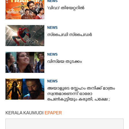
NEWS
'വിവാ' തിയേറ്ററിൽ
NEWS
സ്‌പൈ‌ഡി സ്‌പൈ‌ഡർ
NEWS
വിസ്‌മയ തുടക്കം
NEWS
അയാളുടെ സ്നേഹം തനിക്ക് മാത്രം
സ്വന്തമാണെന്ന് ഓരോ
പെൺകുട്ടിയും കരുതി,​ പക്ഷേ ;
ആക്ഷനും വയലൻസും നിറച്ച്
ടോക്സിക് ട്രെയിലർ
KERALA KAUMUDI
EPAPER