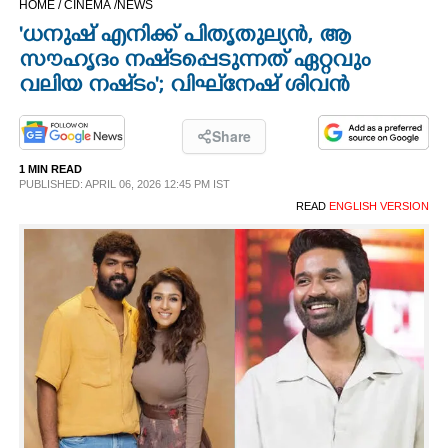
HOME /
CINEMA /
NEWS
CINEMA
'ധനുഷ് എനിക്ക് പിതൃതുല്യൻ, ആ
സൗഹൃദം നഷ്‌ടപ്പെടുന്നത് ഏറ്റവും
OPINION
വലിയ നഷ്‌ടം'; വിഘ്‌നേഷ് ശിവൻ
PHOTOS
Share
1 MIN READ
PUBLISHED: APRIL 06, 2026 12:45 PM IST
LIFESTYLE
READ
ENGLISH VERSION
SPIRITUAL
INFO+
ART
ASTRO