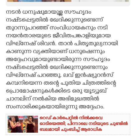
CARTOONS
​​​​​​നടൻ ധനുഷുമായുള്ള സൗഹൃദം
നഷ്‌ടപ്പെട്ടതിൽ ഖേദിക്കുന്നുണ്ടെന്ന്
തുറന്നുപറഞ്ഞ് സംവിധായകനും നടി
LITERATURE
നയൻതാരയുടെ ജീവിതപങ്കാളിയുമായ
വിഘ്‌നേഷ് ശിവൻ. താൻ പിതൃതുല്യനായി
ZOOM
കാണുന്ന വ്യക്തിയാണ് ധനുഷെന്നും
അദ്ദേഹവുമായുണ്ടായിരുന്ന സൗഹൃദം
CONTACT US
നഷ്‌ടപ്പെട്ടതിൽ ഖേദിക്കുന്നുണ്ടെന്നും
വിഘ്‌നേഷ് പറഞ്ഞു. ലവ് ഇൻഷ്യുറൻസ്
കമ്പനിയെന്ന തന്റെ പുതിയ ചിത്രത്തിന്റെ
പ്രൊമോഷനുകൾക്കിടെ ഒരു യൂട്യൂബ്
ചാനലിന് നൽകിയ അഭിമുഖത്തിൽ
സംസാരിക്കുകയായിരുന്നു അദ്ദേഹം.
റെഡ് കാർപെറ്റിൽ നിൽക്കവെ
ഓടിയെത്തി; പിന്നാലെ നടിയുടെ ചുണ്ടിൽ
ബലമായി ചുംബിച്ച് ആരാധിക