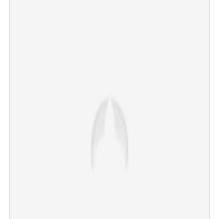
×
Share this link
Copy Link