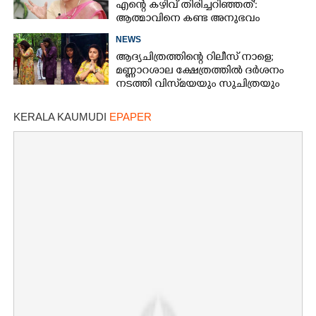
എന്റെ കഴിവ് തിരിച്ചറിഞ്ഞത്':
ആത്മാവിനെ കണ്ട അനുഭവം
പങ്കുവച്ച് ലെന
NEWS
ആദ്യചിത്രത്തിന്റെ റിലീസ് നാളെ;
മണ്ണാറശാല ക്ഷേത്രത്തിൽ ദർശനം
നടത്തി വിസ്‌മയയും സുചിത്രയും
KERALA KAUMUDI
EPAPER