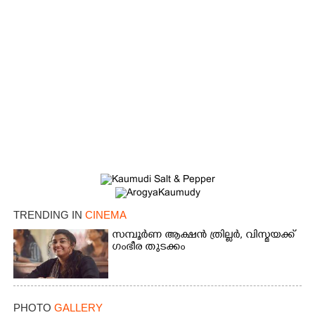
TRENDING IN
CINEMA
സമ്പൂർണ ആക്ഷൻ ത്രില്ലർ,​ വിസ്മയക്ക്
ഗംഭീര തുടക്കം
PHOTO
GALLERY