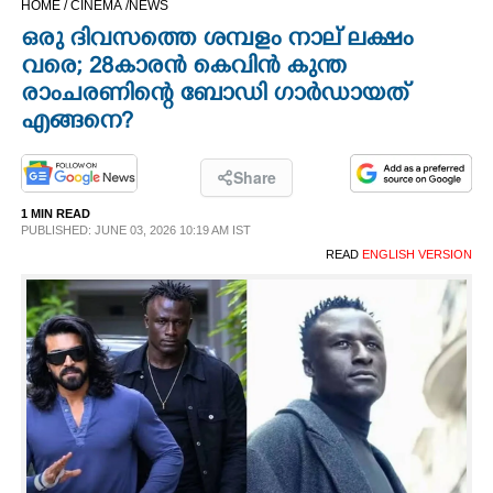
HOME /
CINEMA /
NEWS
CINEMA
ഒരു ദിവസത്തെ ശമ്പളം നാല് ലക്ഷം
വരെ; 28കാരൻ കെവിൻ കുന്ത
OPINION
രാംചരണിന്റെ ബോഡി ഗാർഡായത്
എങ്ങനെ?
PHOTOS
Share
LIFESTYLE
1 MIN READ
PUBLISHED: JUNE 03, 2026 10:19 AM IST
READ
ENGLISH VERSION
SPIRITUAL
INFO+
ART
ASTRO