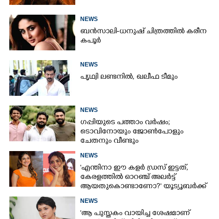
NEWS
ബൻസാലി-ധനുഷ് ചിത്രത്തിൽ കരീന
കപൂർ
NEWS
പൃഥ്വി ലണ്ടനിൽ, ഖലീഫ ടീമും
NEWS
ഗപ്പിയുടെ പത്താം വർഷം;​
ടൊവിനോയും ജോൺപോളും
ചേതനും വീണ്ടും
NEWS
'എന്തിനാ ഈ കളർ ഡ്രസ് ഇട്ടത്,
കേരളത്തിൽ ഓറഞ്ച് അല‌ർട്ട്
ആയതുകൊണ്ടാണോ?' യൂട്യൂബർക്ക്
ചുട്ടമറുപടിയുമായി പ്രിയ
NEWS
'ആ പുസ്തകം വായിച്ച ശേഷമാണ്