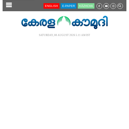
SECTIONS
ENGLISH
E-PAPER
KĀZHCHA
HOME
LATEST
SATURDAY, 08 AUGUST 2026 5.11 AM IST
AUDIO
NOTIFIED NEWS
POLL
KERALA
LOCAL
NEWS 360
CASE DIARY