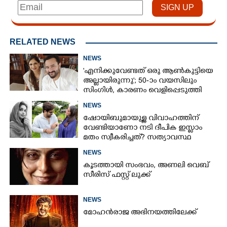
RELATED NEWS
NEWS
'എനിക്കുവേണ്ടത് ഒരു ആൺകുട്ടിയെ
അല്ലായിരുന്നു'; 50-ാം വയസിലും
സിംഗിൾ, കാരണം വെളിപ്പെടുത്തി
സബ പട്ടൗഡി
NEWS
ഷോയിബുമായുള്ള വിവാഹത്തിന്
വേണ്ടിയാണോ നടി ദീപിക ഇസ്ലാം
മതം സ്വീകരിച്ചത്? സത്യാവസ്ഥ
വെളിപ്പെടുത്തി സുഹൃത്ത്‌
NEWS
കൂടത്തായി സംഭവം, അണലി വെബ്
സീരിസ് ഫസ്റ്റ് ലുക്ക്
NEWS
മോഹൻരാജ അഭിനയത്തിലേക്ക്