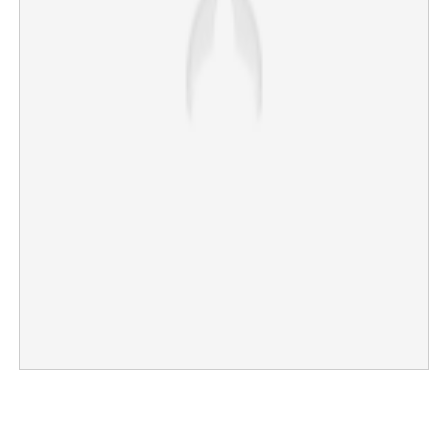
×
Share this link
Copy Link