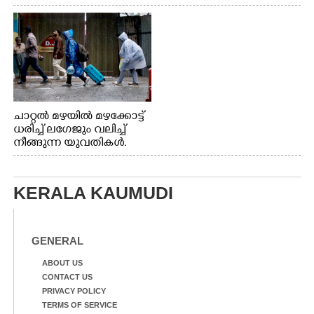
വേണ്ടിയായി ഓട്ടം. എറണാകുളം വാത്തുരുത്തിയിൽ
നിന്നുള്ള കാഴ്ച
ചാറ്റൽ മഴയിൽ മഴക്കോട്ട്
ധരിച്ച് ലഗേജും വലിച്ച്
നീങ്ങുന്ന യുവതികൾ.
എറണാകുളം മേനകയിൽ
നിന്നുള്ള കാഴ്ച
KERALA KAUMUDI
GENERAL
ABOUT US
CONTACT US
PRIVACY POLICY
TERMS OF SERVICE