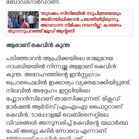
ബോഡിഗാർഡാണ്.
'തുടക്കം സിനിമയിൽ സുചിത്രയെയും
അഭിനയിപ്പിക്കാൻ പദ്ധതിയിട്ടിരുന്നു,​
അവസാന നിമിഷം നടന്നില്ല'; കാരണം
തുറന്നുപറഞ്ഞ് ജൂഡ് ആന്റണി
ആരാണ് കെവിൻ കുന്ത
പടിഞ്ഞാറൻ ആഫ്രിക്കയിലെ രാജ്യമായ
ഗാംബിയയിൽ നിന്നുള്ള ആളാണ് കെവിൻ
കുന്ത. അദേഹത്തിന്റെ ഇൻസ്റ്റഗ്രാം
പ്രൊഫെെലിൽ ഇക്കാര്യം വ്യക്തമാക്കിയിട്ടുണ്ട്.
നിലവിൽ അദ്ദേഹം ഇറ്റലിയിലെ
ഫ്ലോറൻസിലാണ് താമസിക്കുന്നത്. മിക്സഡ്
മാർഷൽ ആർട്സ് (എംഎംഎ) ഫെെറ്ററാണ്
കെവിൻ. ടാപ്പോളജി വെബ്സെെറ്റിലെ
വിവരങ്ങൾ അനുസരിച്ച് കെവിന്റെ യഥാർത്ഥ
പേര് അബ്ദു കദിർ സോവെ എന്നാണ്.