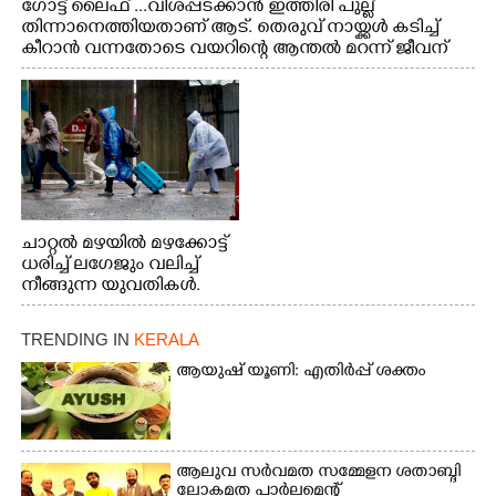
ഗോട്ട് ലൈഫ് ...വിശപ്പടക്കാൻ ഇത്തിരി പുല്ല്
തിന്നാനെത്തിയതാണ് ആട്. തെരുവ് നായ്ക്കൾ കടിച്ച്
കീറാൻ വന്നതോടെ വയറിന്റെ ആന്തൽ മറന്ന് ജീവന്
വേണ്ടിയായി ഓട്ടം. എറണാകുളം വാത്തുരുത്തിയിൽ
നിന്നുള്ള കാഴ്ച
ചാറ്റൽ മഴയിൽ മഴക്കോട്ട്
ധരിച്ച് ലഗേജും വലിച്ച്
നീങ്ങുന്ന യുവതികൾ.
എറണാകുളം മേനകയിൽ
നിന്നുള്ള കാഴ്ച
TRENDING IN
KERALA
ആയുഷ് യൂണി: എതിർപ്പ് ശക്തം
ആലുവ സർവമത സമ്മേളന ശതാബ്ദി
ലോകമത പാർലമെന്റ്