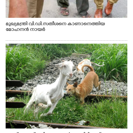
മുഖ്യമന്ത്രി വി.ഡി.സതീശനെ കാണാനെത്തിയ
മോഹനൻ നായർ