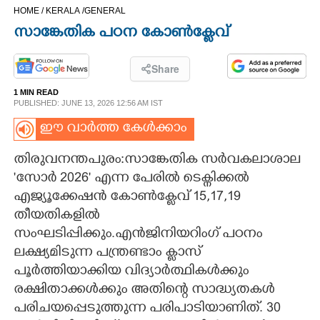
HOME /
KERALA /
GENERAL
CINEMA
സാങ്കേതിക പഠന കോൺക്ലേവ്
OPINION
Share
1 MIN READ
PHOTOS
PUBLISHED: JUNE 13, 2026 12:56 AM IST
ഈ വാർത്ത കേൾക്കാം
LIFESTYLE
തിരുവനന്തപുരം:സാങ്കേതിക സർവകലാശാല
'സോർ 2026" എന്ന പേരിൽ ടെക്നിക്കൽ
SPIRITUAL
എജ്യൂക്കേഷൻ കോൺക്ലേവ് 15,17,19
തീയതികളിൽ
INFO+
സംഘടിപ്പിക്കും.എൻജിനിയറിംഗ് പഠനം
ലക്ഷ്യമിടുന്ന പന്ത്രണ്ടാം ക്ലാസ്
ART
പൂർത്തിയാക്കിയ വിദ്യാർത്ഥികൾക്കും
രക്ഷിതാക്കൾക്കും അതിന്റെ സാദ്ധ്യതകൾ
ASTRO
പരിചയപ്പെടുത്തുന്ന പരിപാടിയാണിത്. 30