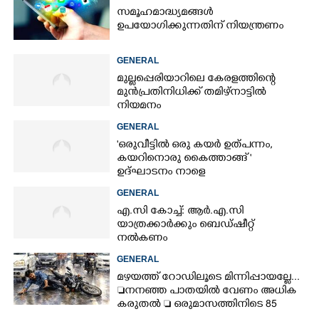
സമൂഹമാദ്ധ്യമങ്ങൾ
ഉപയോഗിക്കുന്നതിന് നിയന്ത്രണം
GENERAL
മുല്ലപ്പെരിയാറിലെ കേരളത്തിന്റെ
മുൻപ്രതിനിധിക്ക് തമിഴ്നാട്ടിൽ
നിയമനം
GENERAL
'ഒരുവീട്ടിൽ ഒരു കയർ ഉത്പന്നം,
കയറിനൊരു കൈത്താങ്ങ് '
ഉദ്ഘാടനം നാളെ
GENERAL
എ.സി കോച്ച്: ആർ.എ.സി
യാത്രക്കാർക്കും ബെഡ്ഷീറ്റ്
നൽകണം
GENERAL
മഴയത്ത് റോഡിലൂടെ മിന്നിപ്പായല്ലേ...
നനഞ്ഞ പാതയിൽ വേണം അധിക
കരുതൽ  ഒരുമാസത്തിനിടെ 85
അപകടം