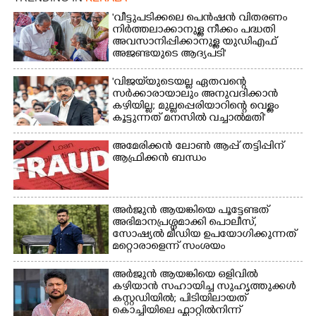
'വീട്ടുപടിക്കലെ പെൻഷൻ വിതരണം
നിർത്തലാക്കാനുള്ള നീക്കം പദ്ധതി
അവസാനിപ്പിക്കാനുള്ള യുഡിഎഫ്
അജണ്ടയുടെ ആദ്യപടി'
'വിജയ്‌യുടെയല്ല ഏതവന്റെ
സർക്കാരായാലും അനുവദിക്കാൻ
കഴിയില്ല; മുല്ലപ്പെരിയാറിന്റെ വെള്ളം
കൂട്ടുന്നത് മനസിൽ വച്ചാൽമതി'
അമേരിക്കൻ ലോൺ ആപ്പ് തട്ടിപ്പിന്
ആഫ്രിക്കൻ ബന്ധം
അർജുൻ ആയങ്കിയെ പൂട്ടേണ്ടത്
അഭിമാനപ്രശ്നമാക്കി പൊലീസ്,
സാേഷ്യൽ മീഡിയ ഉപയോഗിക്കുന്നത്
മറ്റൊരാളെന്ന് സംശയം
അർജുൻ ആയങ്കിയെ ഒളിവിൽ
കഴിയാൻ സഹായിച്ച സുഹൃത്തുക്കൾ
കസ്റ്റഡിയിൽ; പിടിയിലായത്
കൊച്ചിയിലെ ഫ്ലാറ്റിൽനിന്ന്