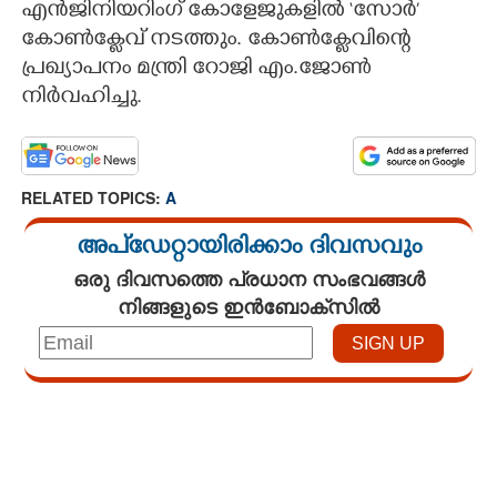
എൻജിനിയറിംഗ് കോളേജുകളിൽ ‘സോർ’
കോൺക്ലേവ് നടത്തും. കോൺക്ലേവിന്റെ
CARTOONS
പ്രഖ്യാപനം മന്ത്രി റോജി എം.ജോൺ
നിർവഹിച്ചു.
LITERATURE
ZOOM
RELATED TOPICS:
A
CONTACT US
അപ്ഡേറ്റായിരിക്കാം ദിവസവും
ഒരു ദിവസത്തെ പ്രധാന സംഭവങ്ങൾ
നിങ്ങളുടെ ഇൻബോക്സിൽ
Loaded
:
3.58%
/
Unmute