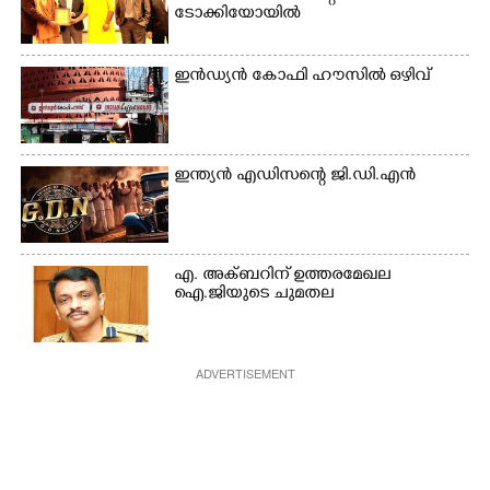
ടോക്കിയോയിൽ
ഇൻഡ്യൻ കോഫി ഹൗസിൽ ഒഴിവ്
ഇന്ത്യൻ എഡിസന്റെ ജി.ഡി.എൻ
എ. അക്ബറിന് ഉത്തരമേഖല
ഐ.ജിയുടെ ചുമതല
ADVERTISEMENT