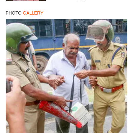
PHOTO
GALLERY
×
Share this link
Copy Link