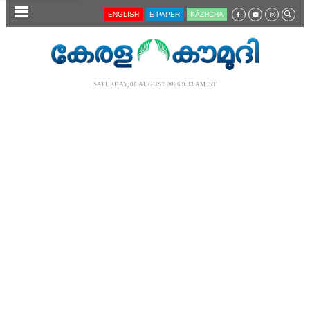
SECTIONS
ENGLISH
E-PAPER
KĀZHCHA
HOME
LATEST
SATURDAY, 08 AUGUST 2026 9.33 AM IST
AUDIO
NOTIFIED NEWS
POLL
KERALA
LOCAL
NEWS 360
CASE DIARY