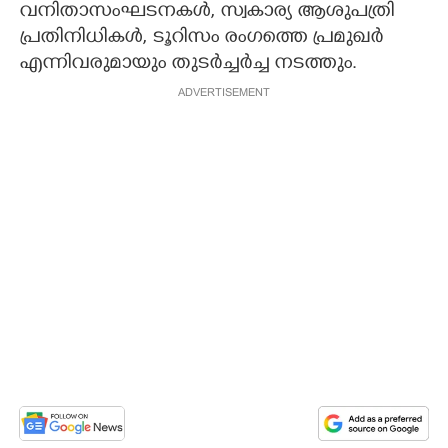
വനിതാസംഘടനകൾ, സ്വകാര്യ ആശുപത്രി
പ്രതിനിധികൾ, ടൂറിസം രംഗത്തെ പ്രമുഖർ
എന്നിവരുമായും തുടർച്ചർച്ച നടത്തും.
ADVERTISEMENT