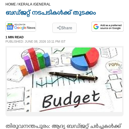
HOME /
KERALA /
GENERAL
CINEMA
ബഡ്ജറ്റ് നടപടികൾക്ക് തുടക്കം
OPINION
Share
1 MIN READ
PHOTOS
PUBLISHED: JUNE 08, 2026 10:11 PM IST
LIFESTYLE
SPIRITUAL
INFO+
ART
ASTRO
തിരുവനന്തപുരം: ആദ്യ ബഡ്ജറ്റ് ചർച്ചകൾക്ക്