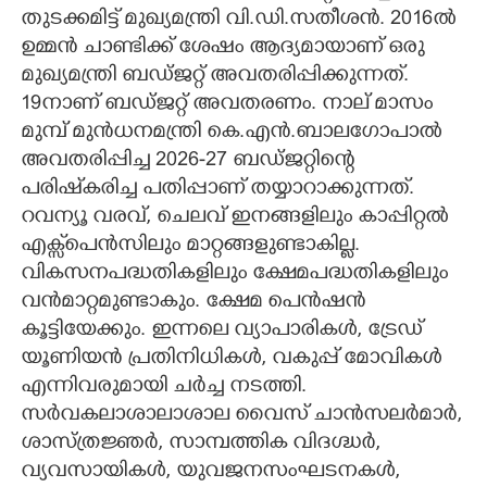
തുടക്കമിട്ട് മുഖ്യമന്ത്രി വി.ഡി.സതീശൻ. 2016ൽ
CARTOONS
ഉമ്മൻ ചാണ്ടിക്ക് ശേഷം ആദ്യമായാണ് ഒരു
മുഖ്യമന്ത്രി ബഡ്ജറ്റ് അവതരിപ്പിക്കുന്നത്.
LITERATURE
19നാണ് ബഡ്ജറ്റ് അവതരണം. നാല് മാസം
മുമ്പ് മുൻധനമന്ത്രി കെ.എൻ.ബാലഗോപാൽ
അവതരിപ്പിച്ച 2026-27 ബഡ്ജറ്റിന്റെ
ZOOM
പരിഷ്‌കരിച്ച പതിപ്പാണ് തയ്യാറാക്കുന്നത്.
റവന്യൂ വരവ്, ചെലവ് ഇനങ്ങളിലും കാപ്പിറ്റൽ
CONTACT US
എക്സ്‌പെൻസിലും മാറ്റങ്ങളുണ്ടാകില്ല.
വികസനപദ്ധതികളിലും ക്ഷേമപദ്ധതികളിലും
വൻമാറ്റമുണ്ടാകും. ക്ഷേമ പെൻഷൻ
കൂട്ടിയേക്കും. ഇന്നലെ വ്യാപാരികൾ, ട്രേഡ്
യൂണിയൻ പ്രതിനിധികൾ, വകുപ്പ് മോവികൾ
എന്നിവരുമായി ചർച്ച നടത്തി.
സർവകലാശാലാശാല വൈസ് ചാൻസലർമാർ,
ശാസ്ത്രജ്ഞർ, സാമ്പത്തിക വിദഗ്ദ്ധർ,
വ്യവസായികൾ, യുവജനസംഘടനകൾ,