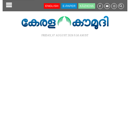
SECTIONS
ENGLISH
E-PAPER
KĀZHCHA
HOME
LATEST
FRIDAY, 07 AUGUST 2026 9.58 AM IST
AUDIO
NOTIFIED NEWS
POLL
KERALA
LOCAL
NEWS 360
CASE DIARY