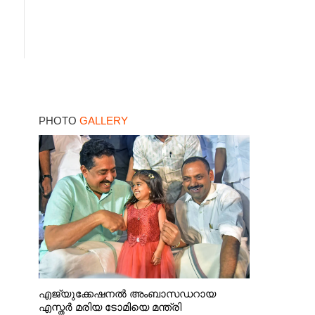
PHOTO
GALLERY
എജ്യുക്കേഷനൽ അംബാസഡറായ
എസ്തർ മരിയ ടോമിയെ മന്ത്രി