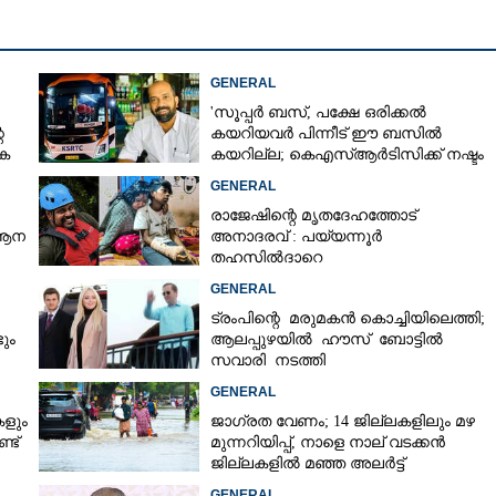
Copy Link
കെഎസ്‌ആർടിസി ബസ്
GENERAL
ീലിംഗ് അടർന്നുവീണു;
'സൂപ്പർ ബസ്, പക്ഷേ ഒരിക്കൽ
രിക്ക്
െ
കയറിയവർ പിന്നീട് ഈ ബസിൽ
കെ
കയറില്ല; കെഎസ്ആർടിസിക്ക് നഷ്ടം
അരലക്ഷം രൂപയോളം'
GENERAL
രാജേഷിന്റെ മൃതദേഹത്തോട്
 ആന
അനാദരവ് : പയ്യന്നൂർ
തഹസിൽദാറെ
സസ്പെൻഡുചെയ്യും, നിർദ്ദേശം
GENERAL
നൽകി മന്ത്രി
ട്രംപിന്റെ മരുമകൻ കൊച്ചിയിലെത്തി;
ും
ആലപ്പുഴയിൽ ഹൗസ് ബോട്ടിൽ
സവാരി നടത്തി
GENERAL
കളും
ജാഗ്രത വേണം; 14 ജില്ലകളിലും മഴ
്ട്
മുന്നറിയിപ്പ്, നാളെ നാല് വടക്കൻ
ജില്ലകളിൽ മഞ്ഞ അലർട്ട്
GENERAL