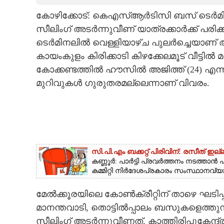
കോഴിക്കോട്: കെഎസ്ആർടിസി ബസ് ടെർമിനലി
CARTOONS
സീലിംഗ് അടർന്നുവീണ് യാത്രക്കാർക്ക് പ
ടെർമിനലിൽ വെള്ളിയാഴ്‌ച പുലർച്ചെയാണ് 
LITERATURE
കായംകുളം കിരിക്കാടി കിഴക്കേലമൂട് വീട്ടിൽ
കോക്കണ്ടത്തിൽ ഹൗസിൽ അജിത്ത് (24) എന്ന
ZOOM
മുറിവുകൾ ഗുരുതരമല്ലെന്നാണ് വിവരം.
CONTACT US
സി.പി.എം ബക്കറ്റ് പിരിവിന്: രസീത് ഇ
കണ്ണൂർ: പാർട്ടി പ്രവർത്തനം നടത്താൻ പണ
കമ്മിറ്റി നിർദേശപ്രകാരം സംസ്ഥാനവ്യാ
മേൽക്കൂരയിലെ കോൺക്രീറ്റിന് താഴെ ഘടിപ്പി
മാനന്തവാടി, തൊട്ടിൽപ്പാലം ബസുകളെത്തുന്ന
സീലിംഗ് അടർന്നുവീണത്. കാത്തിരിപ്പുകേന്