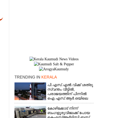
TRENDING IN
KERALA
×
പി.എസ്.എൽ.വിക്ക് ശത്രു
സ്വന്തം വീട്ടിൽ,​
പരാജയത്തിന് പിന്നിൽ
ഐ.എസ്.ആർ.ഒയിലെ
ഉന്നതൻ
കോഴിക്കോട് നിന്ന്
ബംഗളൂരുവിലേക്ക് പോയ
കെഎസ്‌ആർടിസി ബസ്