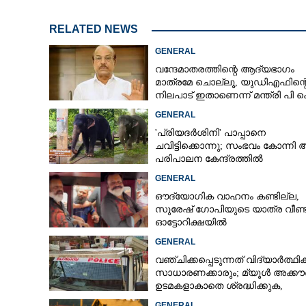
RELATED NEWS
കോഴിക്കോട് 
GENERAL
ടെർമിനലിലെ സ
വന്ദേമാതരത്തിന്റെ ആദ്യഭാഗം
യാത്രക്കാർക്ക് പ
മാത്രമേ ചൊല്ലൂ,​ യുഡിഎഫിന്റ
നിലപാട് ഇതാണെന്ന് മന്ത്രി പി 
കുഞ്ഞാലിക്കുട്ടി
GENERAL
'പ്രിയദർശിനി' പാപ്പാനെ
ചവിട്ടിക്കൊന്നു; സംഭവം കോന്നി
പരിപാലന കേന്ദ്രത്തിൽ
GENERAL
ഔദ്യോഗിക വാഹനം കണ്ടില്ല,
സുരേഷ് ഗോപിയുടെ യാത്ര വീണ്ട
ഓട്ടോറിക്ഷയിൽ
GENERAL
വഞ്ചിക്കപ്പെടുന്നത് വിദ്യാർത്ഥി
സാധാരണക്കാരും; മ്യൂൾ അക്കൗണ
ഉടമകളാകാതെ ശ്രദ്ധിക്കുക,
നിർദ്ദേശങ്ങളുമായി പൊലീസ്
GENERAL