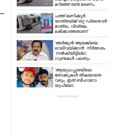
മറിഞ്ഞ് രണ്ട് മരണം;
നിരവധിപേർ
ഗുരുതരാവസ്ഥയിൽ
പത്ത് മണിക്കൂർ
യാത്രയ്‌ക്ക് ഒറ്റ ഡ്രൈവർ
മാത്രം; വിശ്രമം
ലഭിക്കാത്തതാണ്
കെഎസ്‌ആർടിസി
അപകടത്തിന്
'അർജുൻ ആയങ്കിയെ
കാരണമെന്ന് വിമർശനം
വെടിവയ്ക്കാൻ നിർദേശം
നൽകിയിട്ടില്ല';
ഗുണ്ടകൾ പലതും
പറയുമെന്ന് രമേശ്
ചെന്നിത്തല
'ആയുധപ്പുരയിലെ
തോക്കുകൾ തികയാതെ
വരും, ഇത് ബീഹാറോ
യുപിയോ
അല്ല';ആയങ്കിക്ക്
പിന്തുണയുമായി ആകാശ്
Advertisement
തില്ലങ്കേരി