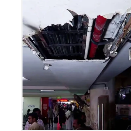
CINEMA
OPINION
PHOTOS
LIFESTYLE
SPIRITUAL
INFO+
ART
ASTRO