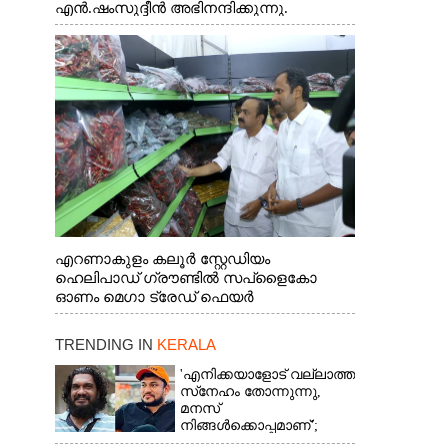
എൻ.ഷംസുദ്ദീൻ അഭിനന്ദിക്കുന്നു.
എറണാകുളം കലൂർ സ്റ്റേഡിയം
ഹെലിപാഡ് ഗ്രൗണ്ടിൽ സപ്ളൈകോ
ഓണം മെഗാ ട്രേഡ് ഫെയർ
സംസ്ഥാനതല ഉദ്ഘാടനം നിർവഹിച്ച്
സ്റ്റാൾ സന്ദർശിക്കുന്ന മുഖ്യമന്ത്രി വി.ഡി.
TRENDING IN
KERALA
സതീശൻ. മന്ത്രി അനൂപ് ജേക്കബ് സമീപം
'എനിക്കയാളോട് വല്ലാത്ത
സ്‌നേഹം തോന്നുന്നു,
മനസ്
നിങ്ങൾക്കൊപ്പമാണ്';
അർജുൻ ആയങ്കിയെ