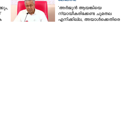
കും,
'അർജുൻ ആയങ്കിയെ
്
ന്യായീകരിക്കേണ്ട ചുമതല
െ
എനിക്കില്ല, അയാൾക്കെതിരെ
നടപടിയെടുത്തോട്ടെ'