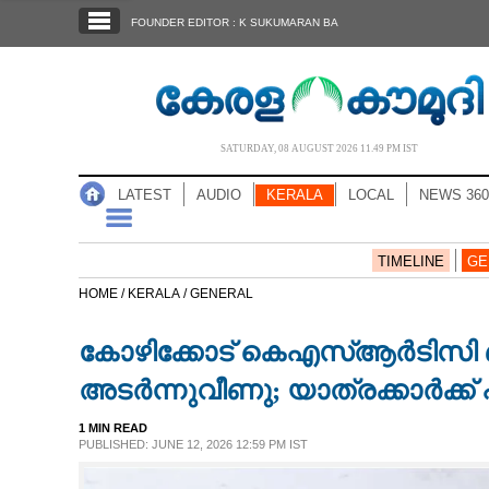
SECTIONS
FOUNDER EDITOR : K SUKUMARAN BA
HOME
LATEST
AUDIO
SATURDAY, 08 AUGUST 2026 11.49 PM IST
NOTIFIED NEWS
LATEST
AUDIO
KERALA
LOCAL
NEWS 360
POLL
KERALA
TIMELINE
GE
HOME /
KERALA /
GENERAL
LOCAL
കോഴിക്കോട് കെഎസ്‌ആർടിസി 
NEWS 360
അടർന്നുവീണു; യാത്രക്കാർക്ക് പ
1 MIN READ
CASE DIARY
PUBLISHED: JUNE 12, 2026 12:59 PM IST