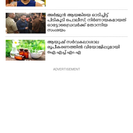
അർജുൻ ആയങ്കിയെ ഓടിച്ചിട്ട്
പിടികൂടി പൊലീസ്; നിർണായകമായത്
ഓട്ടോഡ്രൈവർക്ക് തോന്നിയ
സംശയം
ആയുഷ് സർവകലാശാല
രൂപീകരണത്തിൽ വിയോജിപ്പുമായി
ഐ.എച്ച്.എം.എ
ADVERTISEMENT