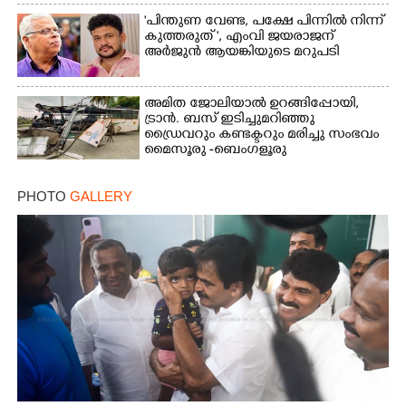
"പിന്തുണ വേണ്ട,​ പക്ഷേ പിന്നിൽ നിന്ന്
കുത്തരുത് ", എംവി ജയരാജന്
അർജുൻ ആയങ്കിയുടെ മറുപടി
അമിത ജോലിയാൽ ഉറങ്ങിപ്പോയി,
ട്രാൻ. ബസ് ഇടിച്ചുമറിഞ്ഞു
ഡ്രൈവറും കണ്ടക്ടറും മരിച്ചു സംഭവം
മൈസൂരു -ബെംഗളൂരു
ദേശീയപാതയിൽ 20 പേർക്ക് പരിക്ക്,
നാലു പേരുടെ നില ഗുരുതരം
PHOTO
GALLERY