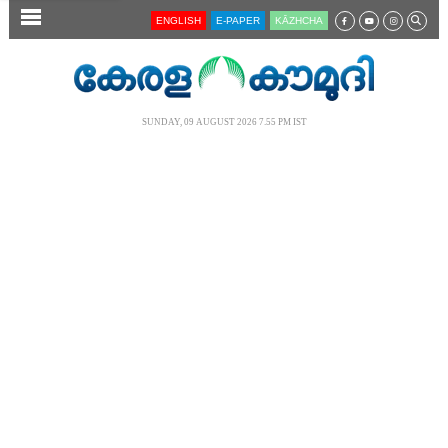
SECTIONS
ENGLISH
E-PAPER
KĀZHCHA
HOME
LATEST
SUNDAY, 09 AUGUST 2026 7.55 PM IST
AUDIO
NOTIFIED NEWS
POLL
KERALA
LOCAL
NEWS 360
CASE DIARY