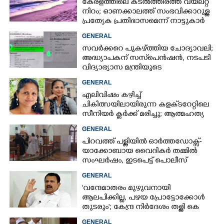
കേരളത്തിലെ കടൽത്തീരത്ത് വയലറ്റ്
നിറം; ഓണക്കാലത്ത് സംഭവിക്കാറുള്ള
പ്രത്യേക പ്രതിഭാസമെന്ന് നാട്ടുകാർ
GENERAL
സവർക്കറെ പുകഴ്ത്തിയ ചോദ്യാവലി;
അദ്ധ്യാപകന് സസ്‌പെൻഷൻ, നടപടി
വിദ്യാഭ്യാസ മന്ത്രിയുടെ
നിർദേശപ്രകാരം
GENERAL
എലിവിഷം കഴിച്ച്
ചികിത്സയിലായിരുന്ന കളക്‌ടറേറ്റിലെ
സീനിയർ ക്ലർക്ക് മരിച്ചു; ആത്മഹത്യ
സ്ഥലംമാറ്റത്തിൽ മനംനൊന്തെന്ന്
GENERAL
സംശയം
പിറവത്ത് പള്ളിയിൽ ഓർത്തഡോക്സ്-
യാക്കോബായ വൈദികർ തമ്മിൽ
സംഘർഷം, ഇടപെട്ട് പൊലീസ്
GENERAL
'വന്ദേമാതരം മുഴുവനായി
ആലപിക്കില്ല, പഴയ പ്രോട്ടോക്കോൾ
തുടരും'; കേന്ദ്ര നിർദേശം തള്ളി കെ
മുരളീധരൻ
GENERAL