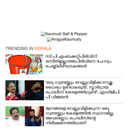
TRENDING IN
KERALA
സി.പി.എം ബക്കറ്റ് പിരിവിന്:
രസീത് ഇല്ലാത്ത പിരിവിനെ ചോദ്യം
ചെയ്ത് കീഴ്ഘടകങ്ങൾ
'ഒരു ഗുണ്ടയ്ക്കും വെല്ലുവിളിക്കാനുള്ള
ധൈര്യം ഉണ്ടാകരുത്, സ്മാർട്ടായ
പൊലീസ് കേരളത്തിലുണ്ട്': എഡിജിപി
പി വിജയൻ
'ജനങ്ങളെ വെല്ലുവിളിക്കുന്ന ഒരു
ഗുണ്ടയ്ക്കും കേരളത്തിൽ സ്ഥാനമില്ല,​
അവരെല്ലാം പൊലീസിന്റെ
നിരീക്ഷണത്തിലാണ്'