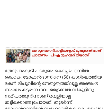
മത്സ്യത്തൊഴിലാളികളോട് മുഖ്യമന്ത്രി മാപ്പ്
പറയണം : പി എ മുഹമ്മദ് റിയാസ്
തോപ്രാംകുടി പടമുഖം കൊച്ചുപറമ്പിൽ
കെ.കെ. മോഹൻദാസിനെ (56) കാറിലെത്തിയ
മകൻ ദീപുവിന്റെ നേതൃത്വത്തിലുള്ള അഞ്ചംഗ
സംഘം കട്ടപ്പന ഗവ. ട്രൈബൽ സ്കൂളിനു
സമീപത്തുനിന്നാണ് വെള്ളിയാഴ്ച
തട്ടിക്കൊണ്ടുപോയത്. തുടർന്ന്