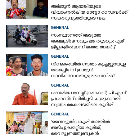
അർജുൻ ആയങ്കിയുടെ
വിവരംനൽകിയ ഓട്ടോ ഡ്രൈവർക്ക്
സ്വകാര്യവ്യക്തിയുടെ വക
പാരിതോഷികം: മന്ത്രി രമേശ്
GENERAL
ചെന്നിത്തല
സംസ്ഥാനത്ത് അടുത്ത
അ‌ഞ്ചുദിവസവും മഴ തുടരും; ഏഴ്
ജില്ലകളിൽ ഇന്ന് മഞ്ഞ അലർട്ട്
GENERAL
നീണ്ടകരയിൽ ഗൗതം കൃഷ്ണയ്ക്കായുള്ള
തെരച്ചിലിന് ഇന്ത്യൻ
നാവികസേനയും; ഡൈവിംഗ്
ആരംഭിച്ചു
GENERAL
ശബരിമല നെയ്യ് ക്രമക്കേട്; പി എസ്
പ്രശാന്തിന് തിരിച്ചടി, കുരുക്കായി
സ്വന്തം കൈപ്പടയിലെ കുറിപ്പ്
GENERAL
'വൈദ്യുതിവകുപ്പ് തലയിൽ
അടിച്ചുകയറ്റിയ കുരിശ്‌,
വൈദ്യുതത്തൂണുകൾ