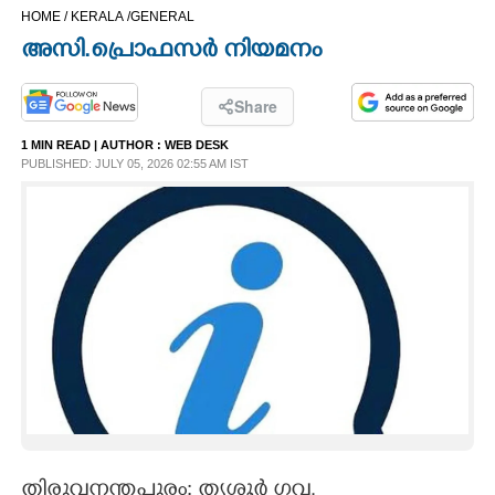
HOME /
KERALA /
GENERAL
CINEMA
അസി.പ്രൊഫസർ നിയമനം
OPINION
Share
1 MIN READ
| AUTHOR :
WEB DESK
PHOTOS
PUBLISHED: JULY 05, 2026 02:55 AM IST
LIFESTYLE
SPIRITUAL
INFO+
ART
ASTRO
തിരുവനന്തപുരം: തൃശൂർ ഗവ.