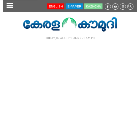
SECTIONS
ENGLISH
E-PAPER
KĀZHCHA
HOME
LATEST
FRIDAY, 07 AUGUST 2026 7.21 AM IST
AUDIO
NOTIFIED NEWS
POLL
KERALA
LOCAL
NEWS 360
CASE DIARY