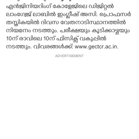
എൻജിനിയറിംഗ് കോളേജിലെ ഡിജിറ്റൽ
CARTOONS
ലാംഗ്വേജ് ലാബിൽ ഇംഗ്ലീഷ് അസി. പ്രൊഫസർ
തസ്തികയിൽ ദിവസ വേതനാടിസ്ഥാനത്തിൽ
LITERATURE
നിയമനം നടത്തും. പരീക്ഷയും കൂടിക്കാഴ്ചയും
10ന് രാവിലെ 10ന് ഫിസിക്സ് വകുപ്പിൽ
നടത്തും. വിവരങ്ങൾക്ക്: www.gectcr.ac.in.
ZOOM
ADVERTISEMENT
CONTACT US