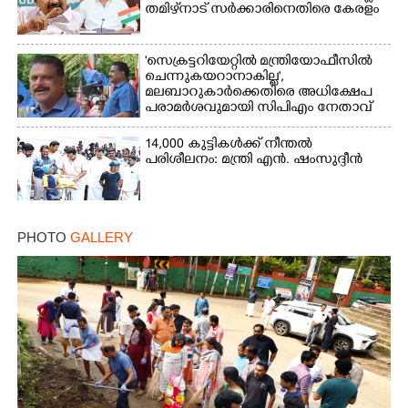
തമിഴ്‌നാട് സർക്കാരിനെതിരെ കേരളം
'സെക്രട്ടറിയേറ്റിൽ മന്ത്രിയോഫീസിൽ
ചെന്നുകയറാനാകില്ല',
മലബാറുകാർക്കെതിരെ അധിക്ഷേപ
പരാമർശവുമായി സിപിഎം നേതാവ്‌
14,000 കുട്ടികൾക്ക് നീന്തൽ
പരിശീലനം: മന്ത്രി എൻ. ഷംസുദ്ദീൻ
PHOTO
GALLERY