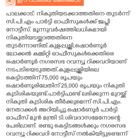
ഈ വാർത്ത കേൾക്കാം
CARTOONS
പാലക്കാട്: നികുതിയടക്കാത്തതിനെ തുടർന്ന്
സി.പി.എം പാർട്ടി ഓഫീസുകൾക്ക് ജപ്തി
LITERATURE
നോട്ടീസ്. മൂന്നുവർഷത്തിലധികമായി
നികുതിയടയ്ക്കാത്തതിനെ
തുടർന്നാണിത്.കുളപ്പുള്ളി,ഷൊർണൂർ
ZOOM
ലോക്കൽ കമ്മിറ്റി ഓഫീസുകൾക്കെതിരെ
ഷൊർണൂർ നഗരസഭ റവന്യൂ റിക്കവറിയാണ്
CONTACT US
നടപടിയെടുത്തത്.കുളപ്പുള്ളിയിലെ
കെട്ടിടത്തിന് 75,000 രൂപയും
ഷൊർണൂരിലേതിന് 25,000 രൂപയും നികുതി
കുടിശികയുണ്ട്.പാർട്ടിഫണ്ട് ലഭിക്കുന്ന മുറയ്ക്ക്
നികുതി കുടിശിക തീർക്കുമെന്ന് സി.പി.എം.
നേതാക്കൾ അറിയിച്ചു.ഷൊർണൂർ പാർട്ടി
ഓഫീസ് മുൻ മന്ത്രി ടി.ശിവദാസമേനോന്റെ
പേരിലാണ്. രണ്ടു കെട്ടിടങ്ങൾക്കും നഗരസഭ
റവന്യൂ റിക്കവറി നോട്ടീസ് നൽകിയിട്ടുണ്ടെന്ന്