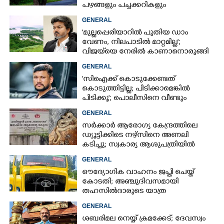
പഴങ്ങളും പച്ചക്കറികളും
GENERAL
'മുല്ലപ്പെരിയാറിൽ പുതിയ ഡാം
വേണം, നിലപാടിൽ മാറ്റമില്ല';
വിജയ്‌യെ നേരിൽ കാണാനൊരുങ്ങി
കേരള സർക്കാർ
GENERAL
'സിഐക്ക് കൊടുക്കേണ്ടത്
കൊടുത്തിട്ടില്ല; പിടിക്കാമെങ്കിൽ
പിടിക്കൂ'; പൊലീസിനെ വീണ്ടും
വെല്ലുവിളിച്ച് അർജുൻ ആയങ്കി
GENERAL
സർക്കാർ ആരോഗ്യ കേന്ദ്രത്തിലെ
ഡ്യൂട്ടിക്കിടെ നഴ്സിനെ അണലി
കടിച്ചു; സ്വകാര്യ ആശുപത്രിയിൽ
ചികിത്സയിൽ
GENERAL
ഔദ്യോഗിക വാഹനം ജപ്തി ചെയ്ത്
കോടതി; അഞ്ചുദിവസമായി
തഹസിൽദാരുടെ യാത്ര
ടിപ്പർ ലോറിയിൽ
GENERAL
ശബരിമല നെയ്യ് ക്രമക്കേട്; ദേവസ്വം