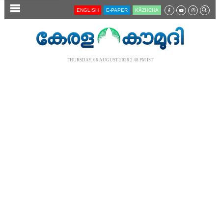
SECTIONS
ENGLISH
E-PAPER
KĀZHCHA
HOME
LATEST
THURSDAY, 06 AUGUST 2026 2.48 PM IST
AUDIO
NOTIFIED NEWS
POLL
KERALA
LOCAL
NEWS 360
CASE DIARY