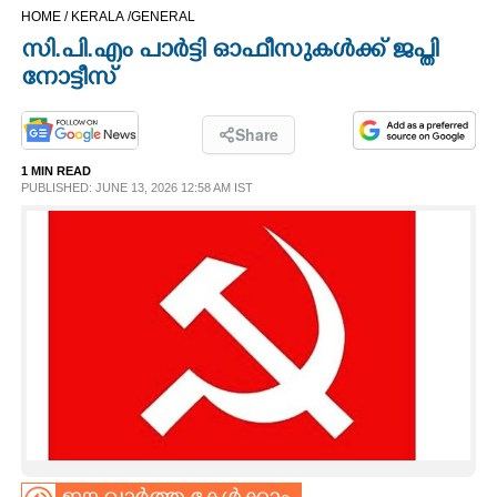
HOME /
KERALA /
GENERAL
CINEMA
സി.പി.എം പാർട്ടി ഓഫീസുകൾക്ക് ജപ്തി
നോട്ടീസ്
OPINION
Share
PHOTOS
1 MIN READ
PUBLISHED: JUNE 13, 2026 12:58 AM IST
LIFESTYLE
SPIRITUAL
INFO+
ART
ASTRO