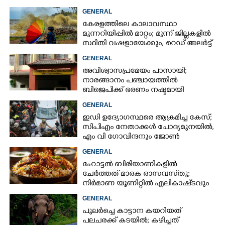
രാഗേഷ്
GENERAL
കേരളത്തിലെ കാലാവസ്ഥാ
മുന്നറിയിപ്പിൽ മാറ്റം; മൂന്ന് ജില്ലകളിൽ
സ്ഥിതി വഷളായേക്കും, റെഡ് അലർട്ട്
GENERAL
അവിശ്വാസപ്രമേയം പാസായി;
നാരങ്ങാനം പഞ്ചായത്തിൽ
ബിജെപിക്ക് ഭരണം നഷ്ടമായി
GENERAL
ഇഡി ഉദ്യോഗസ്ഥരെ ആക്രമിച്ച കേസ്;
സിപിഎം നേതാക്കൾ ചോദ്യമുനയിൽ,
എം വി ഗോവിന്ദനും ജോൺ
ബ്രിട്ടാസിനും നോട്ടീസ്
GENERAL
ഹോട്ടൽ ബിരിയാണികളിൽ
ചേർത്തത് മാരക രാസവസ്‌തു;
നിർമാണ യൂണിറ്റിൽ എലികാഷ്‌ടവും
കുപ്പിച്ചില്ലും
GENERAL
പുലർച്ചെ കാട്ടാന കയറിയത്
പലചരക്ക് കടയിൽ; കഴിച്ചത്