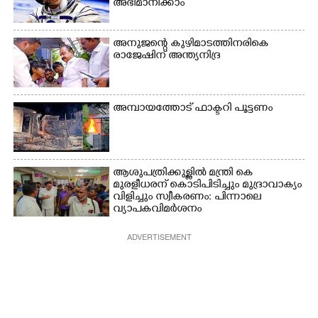
അഭിമാനിക്കാം
അനുജന്റെ കുഴിമാടത്തിനരികെ
രാജേഷിന് അന്ത്യനിദ്ര
അമ്പായത്തോട് ഫാക്ടറി പൂട്ടണം
ആശുപത്രിക്കുള്ളിൽ മന്ത്രി കെ
മുരളീധരന് കൊടിപിടിച്ചും മുദ്രാവാക്യം
വിളിച്ചും സ്വീകരണം: പിന്നാലെ
വ്യാപകവിമർശനം
ADVERTISEMENT