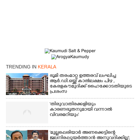
×
Share this link
TRENDING IN
KERALA
ഭൂമി തരംമാറ്റ ഉത്തരവ് ലംഘിച്ച
ആർ.ഡി.ഒയ്ക്ക് കാൽലക്ഷം പിഴ ,​
കേരളകൗമുദിക്ക് ഹൈക്കോടതിയുടെ
പ്രശംസ
Copy Link
'തിരുവാതിരക്കളിയും
കാരണഭൂതനുമായി വന്നാൽ
വിവരമറിയും '
'മുല്ലപ്പെരിയാർ അണക്കെട്ടിന്റെ
ജലനിരപ്പുയർത്താൻ അനുവദിക്കില്ല';