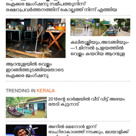
ഐക്കര ജംഗ്ഷനു സമീപത്തുനിന്ന്
രക്ഷാപ്രവർത്തനത്തിന് കൊല്ലത്ത് നിന്ന് എത്തിയ
ബോട്ടുകൾ തിരികെക്കൊണ്ടുപോകുന്നു.
കലിതുള്ളിയും,അടങ്ങിയും-
---1.മിന്നൽ പ്രളയത്തിൽ
വെള്ളം കയറിയ ആറന്മുള
പെട്രോൾ പമ്പിന്
ആറന്മുളയിൽ വെള്ളം
സമീപത്തെ റോ‌ഡ് രണ്ടാം
ഇറങ്ങിത്തുടങ്ങിയതോടെ
തീയതിയിലെ
ഐക്കര ജംഗ്ഷനു
കാഴ്ച.2.വെള്ളം
സമീപം ആറന്മുള
ഇറങ്ങിപ്പോൾ
കിടങ്ങന്നൂർ റോഡിന്
ഇന്നലെത്തെ
TRENDING IN
KERALA
സമീപം പ്രവർത്തിക്കു
കാഴ്ച.രക്ഷാപ്രവർത്തന
ആറന്മുള തട്ടുകട കഴുകി
2018ന്റെ ഓർമ്മയിൽ വീട് വിട്ട് അഭയം
ത്തിന് ഓച്ചിറ അഴിക്കലിൽ
വൃത്തിയാക്കുന്നു.
തേടി കുട്ടനാട്
നിന്ന്എത്തിച്ച ബോട്ടും.
അനിൽ മേനോൻ ഇന്ന്
ബഹിരാകാശത്ത് നടക്കും, മലയാളിക്ക്