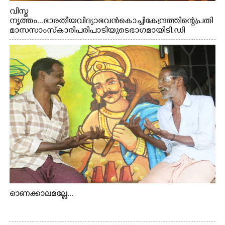
വിസ്മ
നൃത്തം...ഭാരതീയ വിദ്യാഭവൻ കൊച്ചി കേന്ദ്രത്തിന്റെ പ്രതി
മാസ സാംസ്കാരി പരിപാടിയുടെ ഭാഗമായി ടി.ഡി
റോഡിലെ ഭാരതീയ വിദ്യാഭവൻ സർദാർ പട്ടേൽ
സഭാഗൃഹത്തിൽ പ്രശസ്ത കഥക് നർത്തകി എം.
അക്ഷത അവതരിപ്പിച്ച ലയ നമൻ കഥകിൽ നിന്ന്
ഓണക്കാലമല്ലേ...