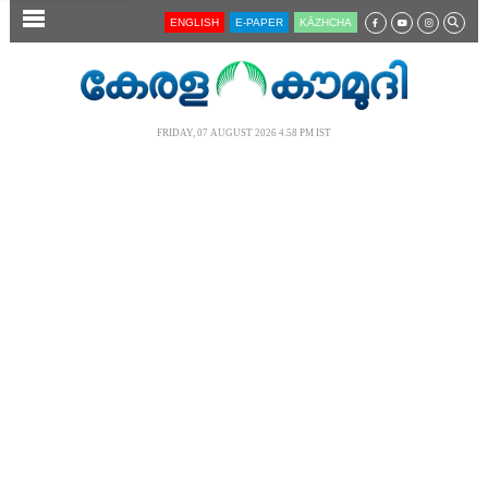
SECTIONS
ENGLISH
E-PAPER
KĀZHCHA
HOME
LATEST
FRIDAY, 07 AUGUST 2026 4.58 PM IST
AUDIO
NOTIFIED NEWS
POLL
KERALA
LOCAL
NEWS 360
CASE DIARY