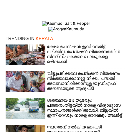
TRENDING IN
KERALA
ക്ഷേമ പെൻഷൻ ഇനി നേരിട്ട്
ലഭിക്കില്ല,​ പെൻഷൻ വിതരണത്തിൽ
നിന്ന് സഹകരണ ബാങ്കുകളെ
ഒഴിവാക്കി
'വീട്ടുപടിക്കലെ പെൻഷൻ വിതരണം
നിർത്തലാക്കാനുള്ള നീക്കം പദ്ധതി
അവസാനിപ്പിക്കാനുള്ള യുഡിഎഫ്
അജണ്ടയുടെ ആദ്യപടി'
ശക്തമായ മഴ തുടരും;
പത്തനംതിട്ടയിൽ നാളെ വിദ്യാഭ്യാസ
സ്ഥാപനങ്ങൾക്ക് അവധി,​ ജില്ലയിൽ
ഇന്ന് റെ‌ഡും നാളെ ഓറഞ്ചും അലർട്ട്
സുഗതന് നൽകിയ മറുപടി