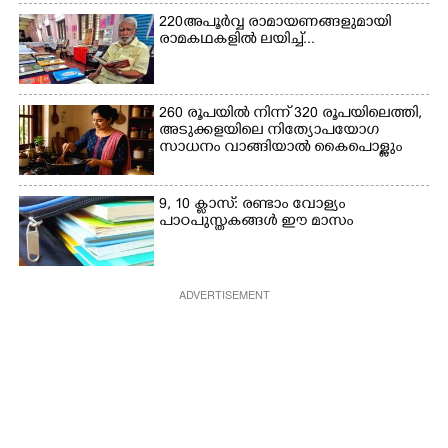
220 അപൂർവ്വ രാമായണങ്ങളുമായി
രാമകഥകളിൽ ലയിച്ച്...
260 രൂപയിൽ നിന്ന് 320 രൂപയിലെത്തി,
അടുക്കളയിലെ നിത്യോപയോഗ
സാധനം വാങ്ങിയാൽ കൈപൊള്ളും
9, 10 ക്ലാസ്: രണ്ടാം വോള്യം
പാഠപുസ്തകങ്ങൾ ഈ മാസം
ADVERTISEMENT