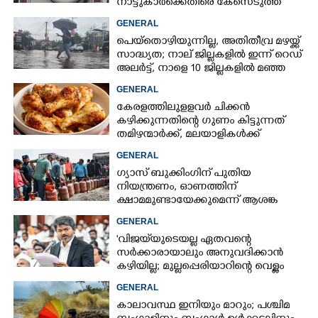
നാട്ടുകാർക്കെതിരെ കേസെടുത്ത്
പൊലീസ്
GENERAL
പെയ്തൊഴിയുന്നില്ല, അതിതീവ്ര മഴയ്ക്ക്
സാദ്ധ്യത;​ നാല് ജില്ലകളിൽ ഇന്ന് റെഡ്
അലർട്ട്,​ നാളെ 10 ജില്ലകളിൽ മഞ്ഞ
അലർട്ട്
GENERAL
കേരളത്തിലുളളവർ ചിക്കൻ
കഴിക്കുന്നതിന്റെ ഗുണം കിട്ടുന്നത്
തമിഴന്മാർക്ക്, മലയാളികൾക്ക്
നഷ്ടവും കടവും മാത്രം
GENERAL
ഗ്യാസ് ബുക്കിംഗിന് പുതിയ
നിയന്ത്രണം, ഓണത്തിന്
ക്ഷാമമുണ്ടായേക്കുമെന്ന് ആശങ്ക
GENERAL
'വിജയ്‌യുടെയല്ല ഏതവന്റെ
സർക്കാരായാലും അനുവദിക്കാൻ
കഴിയില്ല; മുല്ലപ്പെരിയാറിന്റെ വെള്ളം
കൂട്ടുന്നത് മനസിൽ വച്ചാൽമതി'
GENERAL
കാലാവസ്ഥ ഇനിയും മാറും; പശ്ചിമ