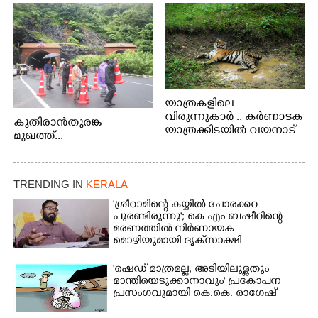
യാത്രകളിലെ
വിരുന്നുകാർ .. കർണാടക
കുതിരാൻതുരങ്ക
യാത്രക്കിടയിൽ വയനാട്
മുഖത്ത്...
അതിർത്തി കബിനിയിൽ
നിന്നും കണ്ണിൽകുടുങ്ങിയ
കടുവ.
TRENDING IN
KERALA
'ശ്രീറാമിന്റെ കയ്യിൽ ചോരക്കറ
പുരണ്ടിരുന്നു'; കെ എം ബഷീറിന്റെ
മരണത്തിൽ നിർണായക
മൊഴിയുമായി ദൃക്‌സാക്ഷി
'ഷെഡ് മാത്രമല്ല, അടിയിലുള്ളതും
മാന്തിയെടുക്കാനാവും' പ്രകോപന
പ്രസംഗവുമായി കെ.കെ. രാഗേഷ്