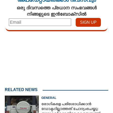
അപ്ഡേറ്റായിരിക്കാം ദിവസവും
ഒരു ദിവസത്തെ പ്രധാന സംഭവങ്ങൾ
നിങ്ങളുടെ ഇൻബോക്സിൽ
Loaded
:
4.18%
/
Unmute
RELATED NEWS
GENERAL
രോഗികളെ പരിശോധിക്കാൻ
ഡോക്ടറില്ലാത്തത് ചോദ്യംചെയ്തു: