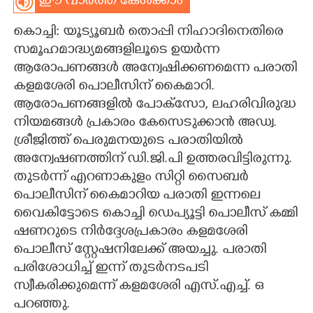
ഈ വാർത്ത കേൾക്കാം
CARTOONS
കൊച്ചി: യൂട്യൂബർ തൊപ്പി നിഹാദിനെതിരെ
സമൂഹമാദ്ധ്യമങ്ങളിലൂടെ ഉയർന്ന
LITERATURE
ആരോപണങ്ങൾ അന്വേഷിക്കണമെന്ന പരാതി
കളമശേരി പൊലീസിന് കൈമാറി.
ആരോപണങ്ങളിൽ പോക്സോ, ലഹരിവിരുദ്ധ
ZOOM
നിയമങ്ങൾ പ്രകാരം കേസെടുക്കാൻ അഡ്വ.
ശ്രീജിത്ത് പെരുമനയുടെ പരാതിയിൽ
CONTACT US
അന്വേഷണത്തിന് ഡി.ജി.പി ഉത്തരവിട്ടിരുന്നു.
തുട‌ർന്ന് എറണാകുളം സിറ്റി സൈബർ
പൊലീസിന് കൈമാറിയ പരാതി ഇന്നലെ
വൈകിട്ടോടെ കൊച്ചി ഡെപ്യൂട്ടി പൊലീസ് കമ്മി​
ഷണറുടെ നിർദ്ദേശപ്രകാരം കളമശേരി
പൊലീസ് സ്റ്റേഷനിലേക്ക് അയച്ചു. പരാതി
പരിശോധിച്ച് ഇന്ന് തുടർനടപടി
സ്വീകരിക്കുമെന്ന് കളമശേരി എസ്.എച്ച്. ഒ
പറഞ്ഞു.