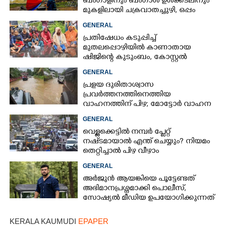
ബംഗാളിനും ബംഗാൾ ഉൾക്കടലിനും
മുകളിലായി ചക്രവാതച്ചുഴി, ഒപ്പം
കള്ളക്കടൽ പ്രതിഭാസം
GENERAL
പ്രതിഷേധം കടുപ്പിച്ച്
മുതലപ്പൊഴിയിൽ കാണാതായ
ഷിജിന്റെ കുടുംബം, കോസ്റ്റൽ
പൊലീസ് സ്റ്റേഷനുമുന്നിൽ
GENERAL
കുത്തിയിരിക്കുന്നു
പ്രളയ ദുരിതാശ്വാസ
പ്രവർത്തനത്തിനെത്തിയ
വാഹനത്തിന് പിഴ; മോട്ടോർ വാഹന
വകുപ്പ് ഉദ്യോഗസ്ഥന് സസ്പെൻഷൻ
GENERAL
വെള്ളക്കെട്ടിൽ നമ്പർ പ്ലേറ്റ്
നഷ്‌ടമായാൽ എന്ത് ചെയ്യും? നിയമം
തെറ്റിച്ചാൽ പിഴ വീഴാം
GENERAL
അർജുൻ ആയങ്കിയെ പൂട്ടേണ്ടത്
അഭിമാനപ്രശ്നമാക്കി പൊലീസ്,
സാേഷ്യൽ മീഡിയ ഉപയോഗിക്കുന്നത്
മറ്റൊരാളെന്ന് സംശയം
KERALA KAUMUDI
EPAPER