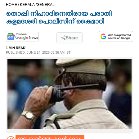
HOME /
KERALA /
GENERAL
CINEMA
തൊപ്പി നിഹാദിനെതിരായ പരാതി
കളമശേരി പൊലീസിന് കൈമാറി
OPINION
Share
PHOTOS
1 MIN READ
PUBLISHED: JUNE 14, 2026 03:36 AM IST
LIFESTYLE
SPIRITUAL
INFO+
ART
ASTRO