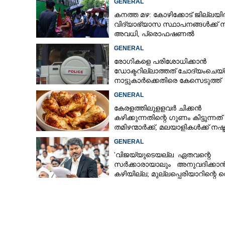
GENERAL
നൽകി
കനത്ത മഴ: കോഴിക്കോട് ജില്ലയ
വിദ്യാഭ്യാസ സ്ഥാപനങ്ങൾക്ക് 
അവധി,​ പ്രൊഫഷണൽ
കോളേജുകൾക്ക് ബാധകമല്ല
GENERAL
രോഗികളെ പരിശോധിക്കാൻ
ഡോക്ടറില്ലാത്തത് ചോദ്യംചെയ്
നാട്ടുകാർക്കെതിരെ കേസെടുത്ത്
പൊലീസ്
GENERAL
കേരളത്തിലുളളവർ ചിക്കൻ
കഴിക്കുന്നതിന്റെ ഗുണം കിട്ടുന്നത്
തമിഴന്മാർക്ക്, മലയാളികൾക്ക് നഷ്
കടവും മാത്രം
GENERAL
'വിജയ്‌യുടെയല്ല ഏതവന്റെ
സർക്കാരായാലും അനുവദിക്കാ
കഴിയില്ല; മുല്ലപ്പെരിയാറിന്റെ വ
കൂട്ടുന്നത് മനസിൽ വച്ചാൽമതി'