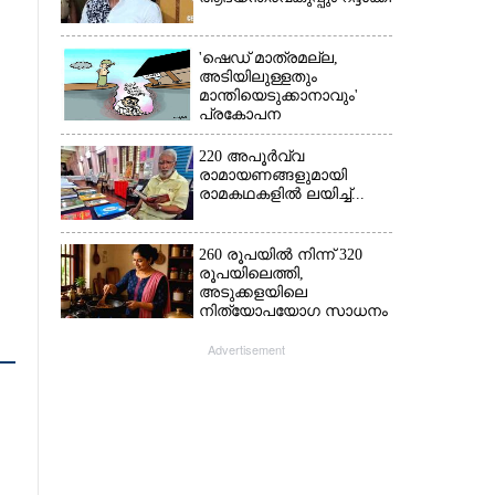
'ഷെഡ് മാത്രമല്ല,
അടിയിലുള്ളതും
മാന്തിയെടുക്കാനാവും'
പ്രകോപന
പ്രസംഗവുമായി കെ.കെ.
രാഗേഷ്
220 അപൂർവ്വ
രാമായണങ്ങളുമായി
രാമകഥകളിൽ ലയിച്ച്...
260 രൂപയിൽ നിന്ന് 320
രൂപയിലെത്തി,
അടുക്കളയിലെ
നിത്യോപയോഗ സാധനം
വാങ്ങിയാൽ കൈപൊള്ളും
Advertisement