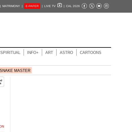
|
MATRIMONY |
E-PAPER
|
LIVE TV
|
CAL 2026
SPIRITUAL
INFO+
ART
ASTRO
CARTOONS
SNAKE MASTER
ION