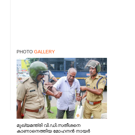
PHOTO
GALLERY
മുഖ്യമന്ത്രി വി.ഡി.സതീശനെ
കാണാനെത്തിയ മോഹനൻ നായർ