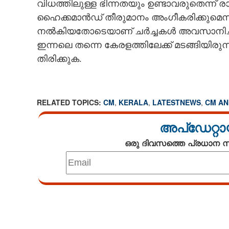
വിധത്തിലുള്ള ഭിന്നതയും ഉണ്ടാവരുതെന്ന
ഹൈക്കമാൻഡ് തീരുമാനം അംഗീകരിക്കുമെന്നും ഒറ
നൽകിയതോടെയാണ് ചർച്ചകൾ അവസാനിച്ചത്
ഇന്നലെ തന്നെ കേരളത്തിലേക്ക് മടങ്ങിയിരുന്
തിരിക്കുക.
RELATED TOPICS:
CM
,
KERALA
,
LATESTNEWS
,
CM A
അപ്ഡേറ്റാ
ഒരു ദിവസത്തെ പ്രധാന
Loaded
:
3.34%
/
Unmute