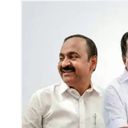
CINEMA
OPINION
PHOTOS
LIFESTYLE
SPIRITUAL
INFO+
ART
ASTRO