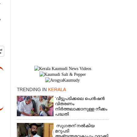
.
ം
TRENDING IN
KERALA
×
'വീട്ടുപടിക്കലെ പെൻഷൻ
വിതരണം
നിർത്തലാക്കാനുള്ള നീക്കം
പദ്ധതി
അവസാനിപ്പിക്കാനുള്ള
യുഡിഎഫ് അജണ്ടയുടെ
സുഗതന് നൽകിയ
ആദ്യപടി'
മറുപടി
ആഭ്യന്തരവകുപ്പും റദ്ദാക്കി