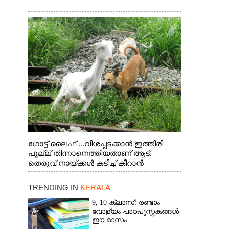
ഗോട്ട് ലൈഫ് ...വിശപ്പടക്കാൻ ഇത്തിരി
പുല്ല് തിന്നാനെത്തിയതാണ് ആട്.
തെരുവ് നായ്ക്കൾ കടിച്ച് കീറാൻ
വന്നതോടെ വയറിന്റെ ആന്തൽ മറന്ന്
ജീവന് വേണ്ടിയായി ഓട്ടം. എറണാകുളം
TRENDING IN
KERALA
വാത്തുരുത്തിയിൽ നിന്നുള്ള കാഴ്ച
9, 10 ക്ലാസ്: രണ്ടാം
വോള്യം പാഠപുസ്തകങ്ങൾ
ഈ മാസം