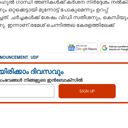
് രാഹുൽ ഗാന്ധി അണികൾക്ക് കർശന നിർദ്ദേശം നൽകി
്റക്കെട്ടായി മുന്നോട്ട് പോകുമെന്നും ഉറപ്പ്
. ചർച്ചകൾക്ക് ശേഷം വിഡി സതീശനും, കെസിയു
നു. ഇന്നാണ് രമേശ് ചെന്നിത്തല കേരളത്തിലേക്ക്
NNOUNCEMENT
,
UDF
യിരിക്കാം ദിവസവും
 സംഭവങ്ങൾ നിങ്ങളുടെ ഇൻബോക്സിൽ
Share this link
Watch More