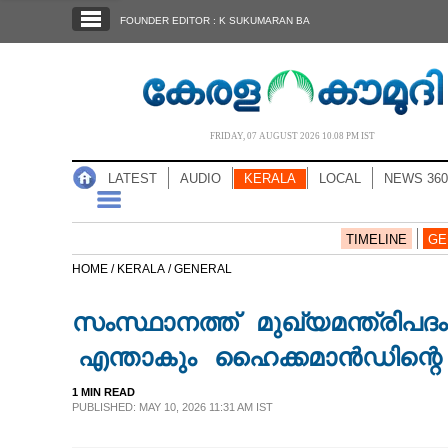
SECTIONS
FOUNDER EDITOR : K SUKUMARAN BA
HOME
LATEST
AUDIO
FRIDAY, 07 AUGUST 2026 10.08 PM IST
NOTIFIED NEWS
LATEST
AUDIO
KERALA
LOCAL
NEWS 360
POLL
KERALA
TIMELINE
GE
HOME /
KERALA /
GENERAL
LOCAL
സംസ്ഥാനത്ത് മുഖ്യമന്ത്രിപദ
NEWS 360
എന്താകും ഹൈക്കമാൻഡിന്റെ 
1 MIN READ
CASE DIARY
PUBLISHED: MAY 10, 2026 11:31 AM IST