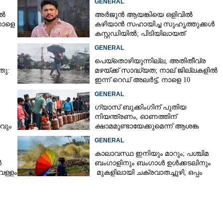
GENERAL
ിൽ
അർജുൻ ആയങ്കിയെ ഒളിവിൽ
നാളെ
കഴിയാൻ സഹായിച്ച സുഹൃത്തുക്കൾ
കസ്റ്റഡിയിൽ; പിടിയിലായത്
കൊച്ചിയിലെ ഫ്ലാറ്റിൽനിന്ന്
GENERAL
പെയ്തൊഴിയുന്നില്ല, അതിതീവ്ര
തു:
മഴയ്ക്ക് സാദ്ധ്യത;​ നാല് ജില്ലകളിൽ
ഇന്ന് റെഡ് അലർട്ട്,​ നാളെ 10
ജില്ലകളിൽ മഞ്ഞ അലർട്ട്
GENERAL
ഗ്യാസ് ബുക്കിംഗിന് പുതിയ
നിയന്ത്രണം, ഓണത്തിന്
ടവും
ക്ഷാമമുണ്ടായേക്കുമെന്ന് ആശങ്ക
GENERAL
കാലാവസ്ഥ ഇനിയും മാറും; പശ്ചിമ
ൻ
ബംഗാളിനും ബംഗാൾ ഉൾക്കടലിനും
െള്ളം
മുകളിലായി ചക്രവാതച്ചുഴി, ഒപ്പം
കള്ളക്കടൽ പ്രതിഭാസം