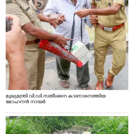
മുഖ്യമന്ത്രി വി.ഡി.സതീശനെ കാണാനെത്തിയ
മോഹനൻ നായർ