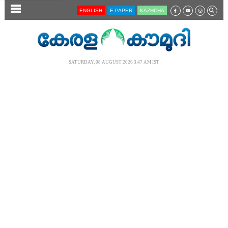
SECTIONS
ENGLISH
E-PAPER
KĀZHCHA
HOME
LATEST
SATURDAY, 08 AUGUST 2026 3.47 AM IST
AUDIO
NOTIFIED NEWS
POLL
KERALA
LOCAL
NEWS 360
CASE DIARY