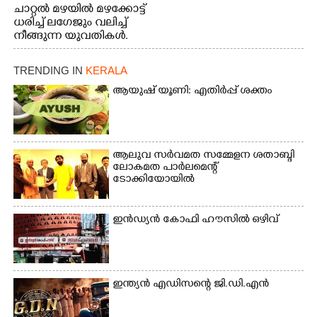
ചാറ്റൽ മഴയിൽ മഴക്കോട്ട്
ധരിച്ച് ലഗേജും വലിച്ച്
നീങ്ങുന്ന യുവതികൾ.
എറണാകുളം മേനകയിൽ
നിന്നുള്ള കാഴ്ച
TRENDING IN
KERALA
ആയുഷ് യൂണി: എതിർപ്പ് ശക്തം
ആലുവ സർവമത സമ്മേളന ശതാബ്ദി
ലോകമത പാർലമെന്റ്
ടോക്കിയോയിൽ
ഇൻഡ്യൻ കോഫി ഹൗസിൽ ഒഴിവ്
ഇന്ത്യൻ എഡിസന്റെ ജി.ഡി.എൻ