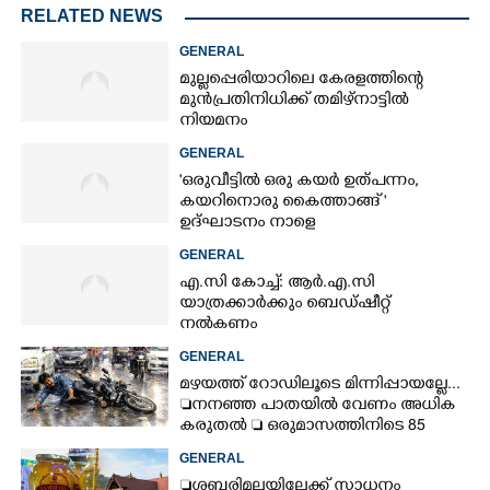
RELATED NEWS
GENERAL
മുല്ലപ്പെരിയാറിലെ കേരളത്തിന്റെ
മുൻപ്രതിനിധിക്ക് തമിഴ്നാട്ടിൽ
നിയമനം
GENERAL
'ഒരുവീട്ടിൽ ഒരു കയർ ഉത്പന്നം,
കയറിനൊരു കൈത്താങ്ങ് '
ഉദ്ഘാടനം നാളെ
GENERAL
എ.സി കോച്ച്: ആർ.എ.സി
യാത്രക്കാർക്കും ബെഡ്ഷീറ്റ്
നൽകണം
GENERAL
മഴയത്ത് റോഡിലൂടെ മിന്നിപ്പായല്ലേ...
നനഞ്ഞ പാതയിൽ വേണം അധിക
കരുതൽ  ഒരുമാസത്തിനിടെ 85
അപകടം
GENERAL
ശബരിമലയിലേക്ക് സാധനം