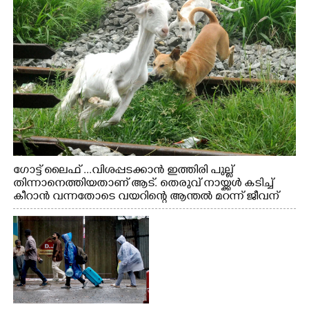
ഗോട്ട് ലൈഫ് ...വിശപ്പടക്കാൻ ഇത്തിരി പുല്ല്
തിന്നാനെത്തിയതാണ് ആട്. തെരുവ് നായ്ക്കൾ കടിച്ച്
കീറാൻ വന്നതോടെ വയറിന്റെ ആന്തൽ മറന്ന് ജീവന്
വേണ്ടിയായി ഓട്ടം. എറണാകുളം വാത്തുരുത്തിയിൽ
നിന്നുള്ള കാഴ്ച