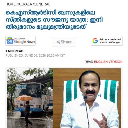
HOME /
KERALA /
GENERAL
CINEMA
കെഎസ്ആ‌‌ർടിസി ബസുകളിലെ
സ്ത്രീകളുടെ സൗജന്യ യാത്ര: ഇനി
OPINION
തീരുമാനം മുഖ്യമന്ത്രിയുടേത്
PHOTOS
Share
1 MIN READ
LIFESTYLE
PUBLISHED: JUNE 06, 2026 10:25 AM IST
READ
ENGLISH VERSION
SPIRITUAL
INFO+
ART
ASTRO