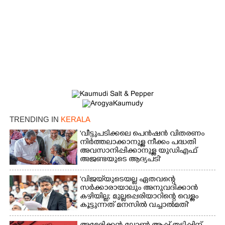
TRENDING IN
KERALA
'വീട്ടുപടിക്കലെ പെൻഷൻ വിതരണം
നിർത്തലാക്കാനുള്ള നീക്കം പദ്ധതി
അവസാനിപ്പിക്കാനുള്ള യുഡിഎഫ്
അജണ്ടയുടെ ആദ്യപടി'
'വിജയ്‌യുടെയല്ല ഏതവന്റെ
സർക്കാരായാലും അനുവദിക്കാൻ
കഴിയില്ല; മുല്ലപ്പെരിയാറിന്റെ വെള്ളം
കൂട്ടുന്നത് മനസിൽ വച്ചാൽമതി'