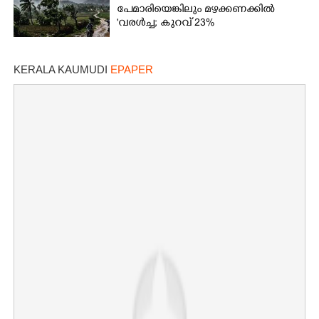
പേമാരിയെങ്കിലും മഴക്കണക്കിൽ
'വരൾച്ച; കുറവ് 23%
KERALA KAUMUDI
EPAPER