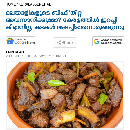
HOME /
KERALA /
GENERAL
CINEMA
മലയാളികളുടെ ബീഫ് 'തീറ്റ'
അവസാനിക്കുമോ? കേരളത്തിൽ ഇറച്ചി
OPINION
കിട്ടാനില്ല, കടകൾ അടച്ചിടാനൊരുങ്ങുന്നു
PHOTOS
Share
1 MIN READ
LIFESTYLE
PUBLISHED: JUNE 04, 2026 12:53 PM IST
SPIRITUAL
INFO+
ART
ASTRO