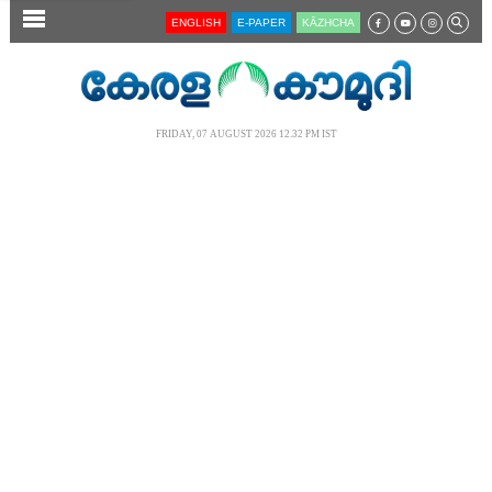
SECTIONS
ENGLISH
E-PAPER
KĀZHCHA
HOME
LATEST
FRIDAY, 07 AUGUST 2026 12.32 PM IST
AUDIO
NOTIFIED NEWS
POLL
KERALA
LOCAL
NEWS 360
CASE DIARY