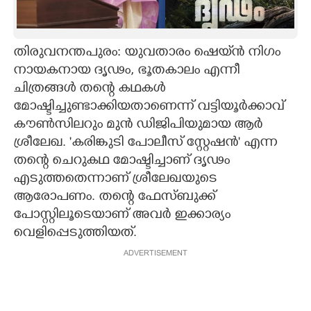
CARTOONS
തിരുവനന്തപുരം: യുവതാരം ഷെയ്‌ൻ നിഗം
LITERATURE
നായകനായ ദൃഢം, ഭൂതകാലം എന്നീ
ചിത്രങ്ങൾ തന്റെ കഥകൾ
ZOOM
മോഷ്ടിച്ചുണ്ടാക്കിയതാണെന്ന് വട്ടിയൂർക്കാവ്
കൗൺസിലറും മുൻ ഡിജിപിയുമായ ആർ
ശ്രീലേഖ. "കരിങ്കുടി പോലീസ് സ്റ്റേഷൻ" എന്ന
CONTACT US
തന്റെ ചെറുകഥ മോഷ്ടിച്ചാണ് ദൃഢം
എടുത്തതെന്നാണ് ശ്രീലേഖയുടെ
ആരോപണം. തന്റെ ഫേസ്ബുക്ക്
പോസ്റ്റിലൂടെയാണ് അവർ ഇക്കാര്യം
വെളിപ്പെടുത്തിയത്.
ADVERTISEMENT