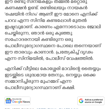
ഈ രണ്ടു സിനിമകളും തമ്മിൽ മറ്റൊരു
കണക്ഷൻ ഉണ്ട്‌. രണ്ടിലെയും നായകൻ
"ഷെയിൻ നിഗം" ആണ്! ഈ മോനെ എനിക്ക്
പറവ എന്ന സിനിമ കണ്ടപ്പോൾ മുതൽ
ഇഷ്ടവുമാണ്. കാരണം എന്നോടൊപ്പം ജോലി
ചെയ്തിരുന്ന, ഞാൻ ഒരു കുഞ്ഞു
സഹോദരനായി കണ്ടിരുന്ന ഒരു
പോലീസുദ്യോഗസ്ഥനെ പോലെ തന്നെയാണ്
ഈ താരവും കാണാൻ. പ്രത്യേകിച്ച് ദൃഢം
എന്ന സിനിമയിൽ, പോലീസ് വേഷത്തിൽ.
എനിക്ക് വീട്ടിലെ കോശ്ശേരി മാവിന്റെ തൈയ്യും
ഇടയ്ക്കിടെ ശുദ്ധമായ തേനും, നെയ്യും ഒക്കെ
സമ്മാനിച്ചിരുന്ന മുഹമ്മദ്‌ എന്ന
പോലീസുദ്യോഗസ്ഥനാണ് കക്ഷി.