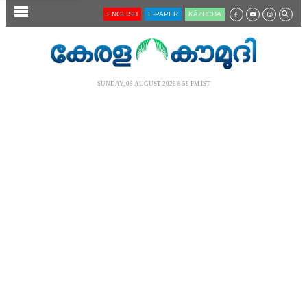
SECTIONS
ENGLISH
E-PAPER
KĀZHCHA
HOME
LATEST
SUNDAY, 09 AUGUST 2026 8.58 PM IST
AUDIO
NOTIFIED NEWS
POLL
KERALA
LOCAL
NEWS 360
CASE DIARY