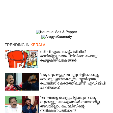
TRENDING IN
KERALA
സി.പി.എം ബക്കറ്റ് പിരിവിന്:
രസീത് ഇല്ലാത്ത പിരിവിനെ ചോദ്യം
ചെയ്ത് കീഴ്ഘടകങ്ങൾ
'ഒരു ഗുണ്ടയ്ക്കും വെല്ലുവിളിക്കാനുള്ള
ധൈര്യം ഉണ്ടാകരുത്, സ്മാർട്ടായ
പൊലീസ് കേരളത്തിലുണ്ട്': എഡിജിപി
പി വിജയൻ
'ജനങ്ങളെ വെല്ലുവിളിക്കുന്ന ഒരു
ഗുണ്ടയ്ക്കും കേരളത്തിൽ സ്ഥാനമില്ല,​
അവരെല്ലാം പൊലീസിന്റെ
നിരീക്ഷണത്തിലാണ്'