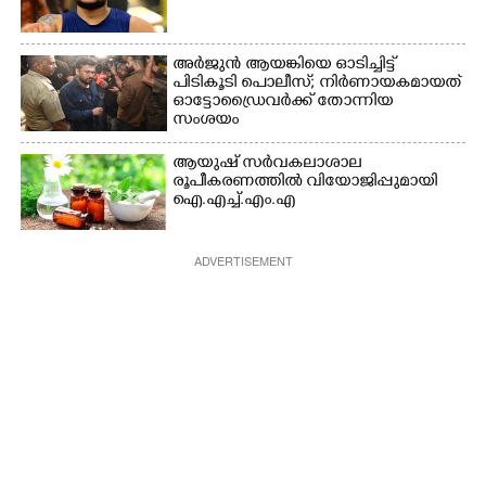
അർജുൻ ആയങ്കിയെ ഓടിച്ചിട്ട്
പിടികൂടി പൊലീസ്; നിർണായകമായത്
ഓട്ടോഡ്രൈവർക്ക് തോന്നിയ
സംശയം
ആയുഷ് സർവകലാശാല
രൂപീകരണത്തിൽ വിയോജിപ്പുമായി
ഐ.എച്ച്.എം.എ
ADVERTISEMENT