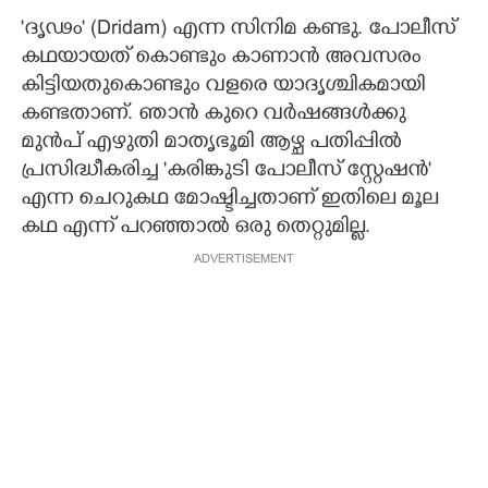
"ദൃഢം" (Dridam) എന്ന സിനിമ കണ്ടു. പോലീസ്
കഥയായത് കൊണ്ടും കാണാൻ അവസരം
കിട്ടിയതുകൊണ്ടും വളരെ യാദൃശ്ചികമായി
കണ്ടതാണ്. ഞാൻ കുറെ വർഷങ്ങൾക്കു
മുൻപ് എഴുതി മാതൃഭൂമി ആഴ്ച പതിപ്പിൽ
പ്രസിദ്ധീകരിച്ച "കരിങ്കുടി പോലീസ് സ്റ്റേഷൻ"
എന്ന ചെറുകഥ മോഷ്ടിച്ചതാണ് ഇതിലെ മൂല
കഥ എന്ന് പറഞ്ഞാൽ ഒരു തെറ്റുമില്ല.
ADVERTISEMENT