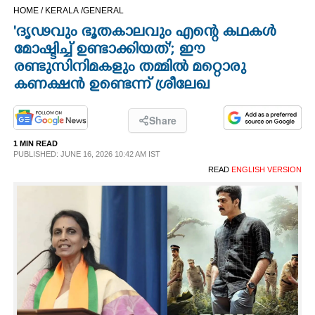
HOME /
KERALA /
GENERAL
CINEMA
'ദൃഢവും ഭൂതകാലവും എന്റെ കഥകൾ
മോഷ്ടിച്ച് ഉണ്ടാക്കിയത്'; ഈ
OPINION
രണ്ടുസിനിമകളും തമ്മിൽ മറ്റൊരു
കണക്ഷൻ ഉണ്ടെന്ന് ശ്രീലേഖ
PHOTOS
Share
LIFESTYLE
1 MIN READ
PUBLISHED: JUNE 16, 2026 10:42 AM IST
READ
ENGLISH VERSION
SPIRITUAL
INFO+
ART
ASTRO