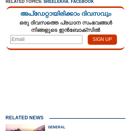
RELATED TOPICS:
SREELEKHA
,
FACEBOOK
അപ്ഡേറ്റായിരിക്കാം ദിവസവും
ഒരു ദിവസത്തെ പ്രധാന സംഭവങ്ങൾ
നിങ്ങളുടെ ഇൻബോക്സിൽ
Loaded
:
4.00%
/
Mute
RELATED NEWS
GENERAL