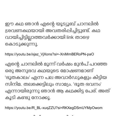
ഈ കഥ ഞാൻ എന്റെ യൂട്യൂബ് ചാനലിൽ
ശ്രവണകഥയായി അവതരിപ്പിച്ചിട്ടുണ്ട്. കഥ
വായിച്ചിട്ടില്ലാത്തവർക്കായി link താഴെ
കൊടുക്കുന്നു.
https://youtu.be/xjaz_VjXons?si=-XniMmBERoPN-paO
എന്റെ ചാനലിൽ മൂന്ന് വർഷം മുൻപ് പറഞ്ഞ
ഒരു അനുഭവ കഥയുടെ മോഷണമാണ്
"ഭൂതകാലം" എന്ന പല അവാർഡുകളും കിട്ടിയ
സിനിമ. തലക്കെട്ടിലും സാമ്യം. 'ഭൂത ഭവനം'
എന്നായിരുന്നു ഞാൻ ആ കഥക്കിട്ട പേര്. അത്
കൂടി കണ്ടു നോക്കൂ.
https://youtu.be/R_BL-xuqZZU?si=RKXegDSmUYMpOwom