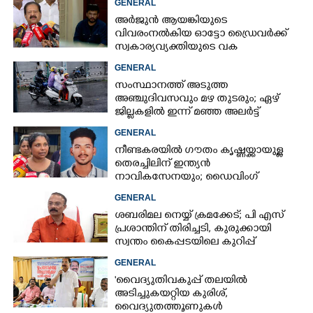
GENERAL
അർജുൻ ആയങ്കിയുടെ
വിവരംനൽകിയ ഓട്ടോ ഡ്രൈവർക്ക്
സ്വകാര്യവ്യക്തിയുടെ വക
പാരിതോഷികം: മന്ത്രി രമേശ്
GENERAL
ചെന്നിത്തല
സംസ്ഥാനത്ത് അടുത്ത
അ‌ഞ്ചുദിവസവും മഴ തുടരും; ഏഴ്
ജില്ലകളിൽ ഇന്ന് മഞ്ഞ അലർട്ട്
GENERAL
നീണ്ടകരയിൽ ഗൗതം കൃഷ്ണയ്ക്കായുള്ള
തെരച്ചിലിന് ഇന്ത്യൻ
നാവികസേനയും; ഡൈവിംഗ്
ആരംഭിച്ചു
GENERAL
ശബരിമല നെയ്യ് ക്രമക്കേട്; പി എസ്
പ്രശാന്തിന് തിരിച്ചടി, കുരുക്കായി
സ്വന്തം കൈപ്പടയിലെ കുറിപ്പ്
GENERAL
'വൈദ്യുതിവകുപ്പ് തലയിൽ
അടിച്ചുകയറ്റിയ കുരിശ്‌,
വൈദ്യുതത്തൂണുകൾ