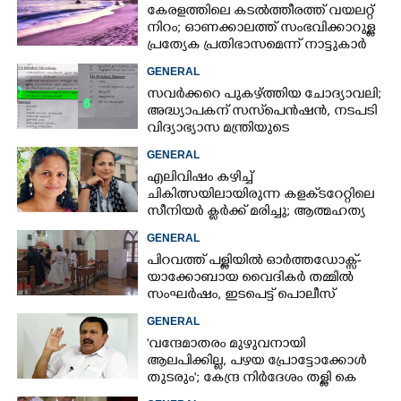
കേരളത്തിലെ കടൽത്തീരത്ത് വയലറ്റ്
നിറം; ഓണക്കാലത്ത് സംഭവിക്കാറുള്ള
പ്രത്യേക പ്രതിഭാസമെന്ന് നാട്ടുകാർ
GENERAL
സവർക്കറെ പുകഴ്ത്തിയ ചോദ്യാവലി;
അദ്ധ്യാപകന് സസ്‌പെൻഷൻ, നടപടി
വിദ്യാഭ്യാസ മന്ത്രിയുടെ
നിർദേശപ്രകാരം
GENERAL
എലിവിഷം കഴിച്ച്
ചികിത്സയിലായിരുന്ന കളക്‌ടറേറ്റിലെ
സീനിയർ ക്ലർക്ക് മരിച്ചു; ആത്മഹത്യ
സ്ഥലംമാറ്റത്തിൽ മനംനൊന്തെന്ന്
GENERAL
സംശയം
പിറവത്ത് പള്ളിയിൽ ഓർത്തഡോക്സ്-
യാക്കോബായ വൈദികർ തമ്മിൽ
സംഘർഷം, ഇടപെട്ട് പൊലീസ്
GENERAL
'വന്ദേമാതരം മുഴുവനായി
ആലപിക്കില്ല, പഴയ പ്രോട്ടോക്കോൾ
തുടരും'; കേന്ദ്ര നിർദേശം തള്ളി കെ
മുരളീധരൻ