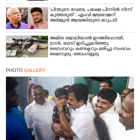
"പിന്തുണ വേണ്ട,​ പക്ഷേ പിന്നിൽ നിന്ന്
കുത്തരുത് ", എംവി ജയരാജന്
അർജുൻ ആയങ്കിയുടെ മറുപടി
അമിത ജോലിയാൽ ഉറങ്ങിപ്പോയി,
ട്രാൻ. ബസ് ഇടിച്ചുമറിഞ്ഞു
ഡ്രൈവറും കണ്ടക്ടറും മരിച്ചു സംഭവം
മൈസൂരു -ബെംഗളൂരു
ദേശീയപാതയിൽ 20 പേർക്ക് പരിക്ക്,
നാലു പേരുടെ നില ഗുരുതരം
PHOTO
GALLERY