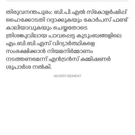
CARTOONS
തിരുവനന്തപുരം: ബി.പി.എൽ സ്കോളർഷിപ്പ്
ഹൈക്കോടതി റദ്ദാക്കുകയും കോർപസ് ഫണ്ട്
കാലിയാവുകയും ചെയ്തതോടെ
LITERATURE
ത്രിശങ്കുവിലായ പാവപ്പെട്ട കുടുംബങ്ങളിലെ
എം.ബി.ബി.എസ് വിദ്യാർത്ഥികളെ
ZOOM
സംരക്ഷിക്കാൻ നിയമനിർമ്മാണം
നടത്തണമെന്ന് എൻട്രൻസ് കമ്മിഷണർ
CONTACT US
ശുപാർശ നൽകി.
ADVERTISEMENT