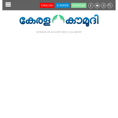
SECTIONS
ENGLISH
E-PAPER
KĀZHCHA
HOME
LATEST
SUNDAY, 09 AUGUST 2026 12.16 AM IST
AUDIO
NOTIFIED NEWS
POLL
KERALA
LOCAL
NEWS 360
CASE DIARY