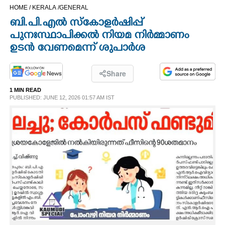
HOME /
KERALA /
GENERAL
CINEMA
ബി.പി.എൽ സ്കോളർഷിപ്പ്
പുനഃസ്ഥാപിക്കൽ നിയമ നിർമ്മാണം
OPINION
ഉടൻ വേണമെന്ന് ശുപാർശ
PHOTOS
Share
1 MIN READ
LIFESTYLE
PUBLISHED: JUNE 12, 2026 01:57 AM IST
SPIRITUAL
INFO+
ART
ASTRO