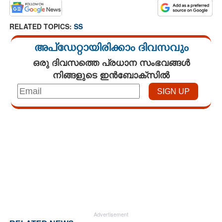
RELATED TOPICS:
SS
അപ്ഡേറ്റായിരിക്കാം ദിവസവും
ഒരു ദിവസത്തെ പ്രധാന സംഭവങ്ങൾ
നിങ്ങളുടെ ഇൻബോക്സിൽ
Loaded
:
4.00%
/
Unmute
Advertisement