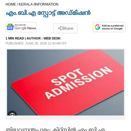
HOME /
KERALA /
INFORMATION
CINEMA
എം.ബി.എ സ്പോട്ട് അഡ്മിഷൻ
OPINION
Share
1 MIN READ
| AUTHOR :
WEB DESK
PHOTOS
PUBLISHED: JUNE 28, 2026 12:43 AM IST
LIFESTYLE
SPIRITUAL
INFO+
ART
ASTRO
തിരുവനന്തപുരം: കിറ്റ്‌സിൽ എം.ബി.എ.