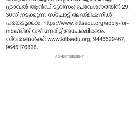
(ട്രാവൽ ആൻഡ് ടൂറിസം) പ്രവേശനത്തിന് 29,
CARTOONS
30ന് നടക്കുന്ന സ്‌പോട്ട് അഡ്മിഷനിൽ
പങ്കെടുക്കാം. https://www.kittsedu.org/apply-for-
LITERATURE
mba/ലിങ്ക് വഴി നേരിട്ട് അപേക്ഷിക്കാം.
വിവരങ്ങൾക്ക്: www.kittsedu.org, 9446529467,
ZOOM
9645176828.
ADVERTISEMENT
CONTACT US