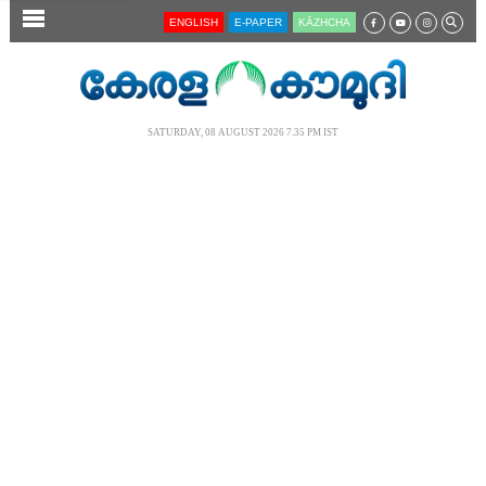
SECTIONS
ENGLISH
E-PAPER
KĀZHCHA
HOME
LATEST
SATURDAY, 08 AUGUST 2026 7.35 PM IST
AUDIO
NOTIFIED NEWS
POLL
KERALA
LOCAL
NEWS 360
CASE DIARY