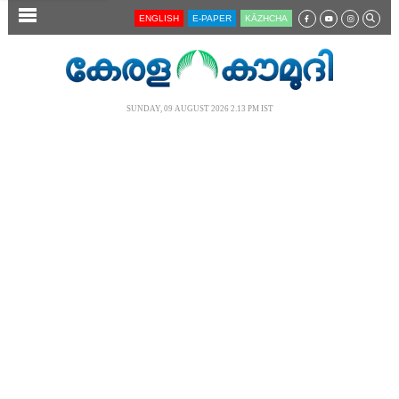
SECTIONS
ENGLISH
E-PAPER
KĀZHCHA
HOME
LATEST
SUNDAY, 09 AUGUST 2026 2.13 PM IST
AUDIO
NOTIFIED NEWS
POLL
KERALA
LOCAL
NEWS 360
CASE DIARY