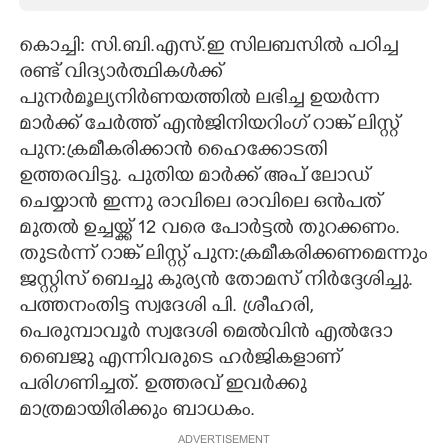
CARTOONS
കൊച്ചി: സി.ബി.എസ്.ഇ സിലബസിൽ പഠിച്ച
രണ്ട് വിദ്യാർത്ഥികൾക്ക്
LITERATURE
പുനർമൂല്യനിർണയത്തിൽ ലഭിച്ച ഉയർന്ന
മാർക്ക് ചേർത്ത് എൻജിനിയറിംഗ് റാങ്ക് ലിസ്റ്റ്
പുന:ക്രമീകരിക്കാൻ ഹൈക്കോടതി
ZOOM
ഉത്തരവിട്ടു. പുതിയ മാർക്ക് അപ് ലോഡ്
ചെയ്യാൻ ഇന്നു രാവിലെ രാവിലെ ഒൻപത്
CONTACT US
മുതൽ ഉച്ചയ്ക്ക് 12 വരെ പോർട്ടൽ തുറക്കണം.
തുടർന്ന് റാങ്ക് ലിസ്റ്റ് പുന:ക്രമീകരിക്കണമെന്നും
ജസ്റ്റിസ് ബെച്ചു കുര്യൻ തോമസ് നിർദ്ദേശിച്ചു.
പത്തനംതിട്ട സ്വദേശി പി. ശ്രീഹരി,
പെരുമ്പാവൂർ സ്വദേശി മെൽവിൻ എൽദോ
ബൈജു എന്നിവരുടെ ഹർജികളാണ്
പരിഗണിച്ചത്. ഉത്തരവ് ഇവർക്കു
മാത്രമായിരിക്കും ബാധകം.
ADVERTISEMENT