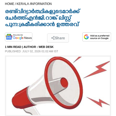
HOME /
KERALA /
INFORMATION
CINEMA
രണ്ട് വിദ്യാർത്ഥികളുടെ മാർക്ക്
ചേർത്ത് എൻജി. റാങ്ക് ലിസ്റ്റ്
OPINION
പുന:ക്രമീകരിക്കാൻ ഉത്തരവ്
PHOTOS
Share
1 MIN READ
| AUTHOR :
WEB DESK
LIFESTYLE
PUBLISHED: JULY 02, 2026 01:02 AM IST
SPIRITUAL
INFO+
ART
ASTRO