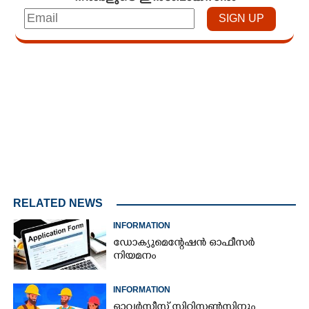
Loaded
:
4.00%
/
Mute
RELATED NEWS
INFORMATION
ഡോക്യുമെന്റേഷൻ ഓഫീസർ
നിയമനം
INFORMATION
ഓവർസീസ് സിറ്റിസൺസിനും