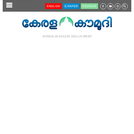
SECTIONS
ENGLISH
E-PAPER
KĀZHCHA
HOME
LATEST
SUNDAY, 09 AUGUST 2026 2.01 PM IST
AUDIO
NOTIFIED NEWS
POLL
KERALA
LOCAL
NEWS 360
CASE DIARY