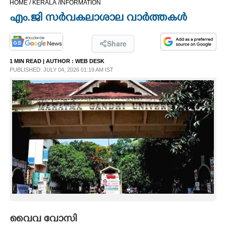
HOME /
KERALA /
INFORMATION
CINEMA
എം.ജി സർവകലാശാല വാർത്തകൾ
OPINION
Share
1 MIN READ
| AUTHOR :
WEB DESK
PHOTOS
PUBLISHED: JULY 04, 2026 01:19 AM IST
LIFESTYLE
SPIRITUAL
INFO+
ART
ASTRO
വൈവ വോസി