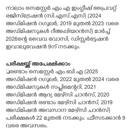
നാലാം സെമസ്റ്റർ എം.എ ഇംഗ്ഗീഷ് പ്രൈവറ്റ്
CARTOONS
രജിസ്‌ട്രേഷൻ (സി.എസ്.എസ്) (2024
അഡ്മിഷൻ റഗുലർ, 2019 മുതൽ 2023 വരെ
LITERATURE
അഡ്മിഷനുകൾ റീഅപ്പിയറൻസ്) മാർച്ച്
2026ന്റെ വൈവ വോസി, ഡിസ്സർട്ടേഷൻ
ZOOM
ഇവാലുവേഷൻ 9ന് നടക്കും.
CONTACT US
പരീക്ഷയ്ക്ക് അപേക്ഷിക്കാം
രണ്ടാം സെമസ്റ്റർ എം.ബി.എ (2025
അഡ്മിഷൻ റഗുലർ, 2022 മുതൽ 2024 വരെ
അഡ്മിഷനുകൾ സപ്ലിമെന്ററി, 2021
അഡ്മിഷൻ ആദ്യ മേഴ്‌സി ചാൻസ്, 2020
അഡ്മിഷൻ രണ്ടാം മേഴ്‌സി ചാൻസ്, 2019
അഡ്മിഷൻ അവസാന മേഴ്‌സി ചാൻസ്)
പരീക്ഷകൾ 22 മുതൽ നടക്കും. ഫീസടക്കാൻ 9
വരെ അവസരം.