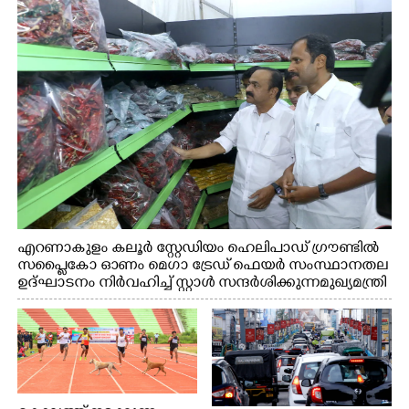
എറണാകുളം കലൂർ സ്റ്റേഡിയം ഹെലിപാഡ് ഗ്രൗണ്ടിൽ
സപ്ളൈകോ ഓണം മെഗാ ട്രേഡ് ഫെയർ സംസ്ഥാനതല
ഉദ്ഘാടനം നിർവഹിച്ച് സ്റ്റാൾ സന്ദർശിക്കുന്ന മുഖ്യമന്ത്രി
വി.ഡി. സതീശൻ. മന്ത്രി അനൂപ് ജേക്കബ് സമീപം