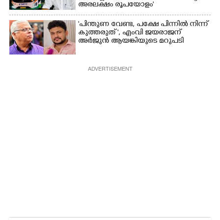
അരലക്ഷം രൂപയോളം'
"പിന്തുണ വേണ്ട,​ പക്ഷേ പിന്നിൽ നിന്ന്
കുത്തരുത് ", എംവി ജയരാജന്
അർജുൻ ആയങ്കിയുടെ മറുപടി
ADVERTISEMENT