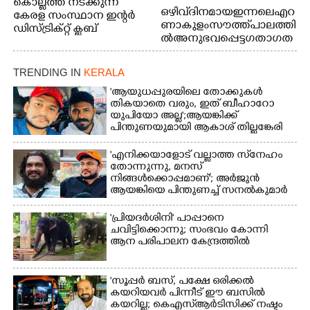
കൊല്ലത്ത് നടക്കുന്ന
ഒഴിവ് ദിനമായ ഇന്നലെ എറ
കേരള സംസ്ഥാന ഇന്റർ
ണാകുളം സൗത്ത് പാലത്തി
ഡിസ്ട്രിക്റ്റ് ക്ലബ്
ൽ അനുഭവപ്പെട്ട ഗതാഗത
അത്‌ലറ്റിക്
ക്കുരുക്ക്
ചാമ്പ്യൻഷിപ്പിൽ അണ്ടർ
20 ആൺകുട്ടികളുടെ 200
TRENDING IN
KERALA
മീറ്റർ ഓട്ടം ഫൈനൽ
'ആയുധപ്പുരയിലെ തോക്കുകൾ
മത്സരത്തിനിടെ സിന്തറ്റിക്
തികയാതെ വരും, ഇത് ബീഹാറോ
ട്രാക്കിന് കുറുകെ ഓടുന്ന
യുപിയോ അല്ല';ആയങ്കിക്ക്
നായകൾ.
പിന്തുണയുമായി ആകാശ് തില്ലങ്കേരി
'എനിക്കയാളോട് വല്ലാത്ത സ്‌നേഹം
തോന്നുന്നു, മനസ്
നിങ്ങൾക്കൊപ്പമാണ്'; അർജുൻ
ആയങ്കിയെ പിന്തുണച്ച് സനൽകുമാർ
'പ്രിയദർശിനി' പാപ്പാനെ
ചവിട്ടിക്കൊന്നു; സംഭവം കോന്നി
ആന പരിപാലന കേന്ദ്രത്തിൽ
'സൂപ്പർ ബസ്, പക്ഷേ ഒരിക്കൽ
കയറിയവർ പിന്നീട് ഈ ബസിൽ
കയറില്ല; കെഎസ്ആർടിസിക്ക് നഷ്ടം