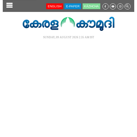
SECTIONS
ENGLISH
E-PAPER
KĀZHCHA
HOME
LATEST
SUNDAY, 09 AUGUST 2026 2.35 AM IST
AUDIO
NOTIFIED NEWS
POLL
KERALA
LOCAL
NEWS 360
CASE DIARY