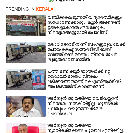
Copy Link
TRENDING IN
KERALA
വഞ്ചിക്കപ്പെടുന്നത് വിദ്യാർത്ഥികളും
സാധാരണക്കാരും; മ്യൂൾ അക്കൗണ്ട്
ഉടമകളാകാതെ ശ്രദ്ധിക്കുക,
നിർദ്ദേശങ്ങളുമായി പൊലീസ്
കോഴിക്കോട് നിന്ന് ബംഗളൂരുവിലേക്ക്
പോയ കെഎസ്‌ആർടിസി ബസ്
മറിഞ്ഞ് രണ്ട് മരണം; നിരവധിപേർ
ഗുരുതരാവസ്ഥയിൽ
പത്ത് മണിക്കൂർ യാത്രയ്‌ക്ക് ഒറ്റ
ഡ്രൈവർ മാത്രം; വിശ്രമം
ലഭിക്കാത്തതാണ് കെഎസ്‌ആർടിസി
അപകടത്തിന് കാരണമെന്ന്
വിമർശനം
'അർജുൻ ആയങ്കിയെ വെടിവയ്ക്കാൻ
നിർദേശം നൽകിയിട്ടില്ല'; ഗുണ്ടകൾ
പലതും പറയുമെന്ന് രമേശ്
ചെന്നിത്തല
'അർജുൻ ആയങ്കിയെ
ന്യായീകരിക്കേണ്ട ചുമതല എനിക്കില്ല,