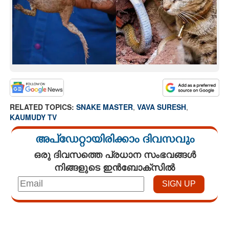
RELATED TOPICS:
SNAKE MASTER
,
VAVA SURESH
,
KAUMUDY TV
അപ്ഡേറ്റായിരിക്കാം ദിവസവും
ഒരു ദിവസത്തെ പ്രധാന സംഭവങ്ങൾ
നിങ്ങളുടെ ഇൻബോക്സിൽ
Loaded
:
5.37%
/
Unmute