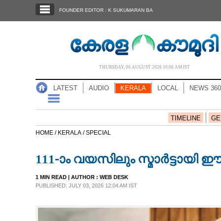
SECTIONS
FOUNDER EDITOR : K SUKUMARAN BA
HOME
LATEST
AUDIO
THURSDAY, 06 AUGUST 2026 10.00 AM IST
NOTIFIED NEWS
LATEST
AUDIO
KERALA
LOCAL
NEWS 360
POLL
KERALA
TIMELINE
GE
HOME /
KERALA /
SPECIAL
LOCAL
111-ാം വയസിലും സ്മാർട്ടായി ഈ
NEWS 360
1 MIN READ
| AUTHOR :
WEB DESK
PUBLISHED: JULY 03, 2026 12:04 AM IST
CASE DIARY