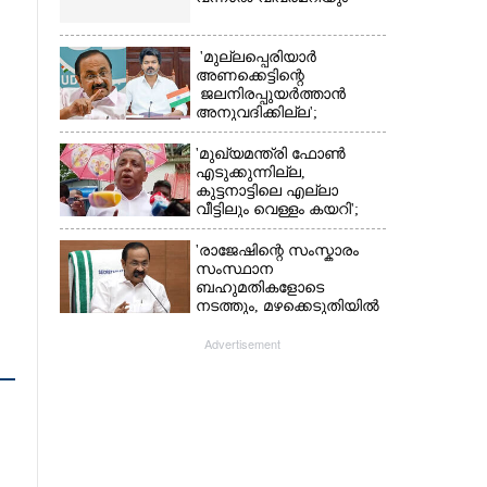
'മുല്ലപ്പെരിയാർ
അണക്കെട്ടിന്റെ
ജലനിരപ്പുയർത്താൻ
അനുവദിക്കില്ല';
തമിഴ്‌നാട്
സർക്കാരിനെതിരെ കേരളം
'മുഖ്യമന്ത്രി ഫോൺ
എടുക്കുന്നില്ല,
കുട്ടനാട്ടിലെ എല്ലാ
വീട്ടിലും വെള്ളം കയറി';
അതൃപ്‌തിയുമായി
ഭരണകക്ഷി എംഎൽഎ
'രാജേഷിന്റെ സംസ്കാരം
സംസ്ഥാന
ബഹുമതികളോടെ
നടത്തും, മഴക്കെടുതിയിൽ
നശിച്ച കടകൾക്കും
ധനസഹായം'
Advertisement