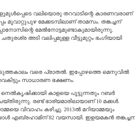
മക്കളുമുൾപ്പെടെ വലിയൊരു തറവാടിന്റെ കാരണവരാണ്
 മൂവാറ്റുപുഴ മേക്കടമ്പിലാണ് താമസം. തങ്കച്ചന്
ാനോസിന്റെ മേൽനോട്ടമുണ്ടാകുമായിരുന്നു.
ചതുരശ്ര അടി വലിപ്പമുള്ള വീട്ടുമുറ്റം ഭംഗി​യായി​
അടുത്തകാലം വരെ പ്രാതൽ. ഇപ്പോഴത്തെ മെനുവി​ൽ
ും വൈകിട്ടും സാധാരണ ഭക്ഷണം.
തൽ നെൽകൃഷിക്കായി കാളയെ പൂട്ടുന്നതും റബർ
്തിരുന്നു. രണ്ട് ഭാര്യമാരിലായാണ് 10 മക്കൾ.
മയെ വിവാഹം കഴിച്ചു. 2013ൽ മറിയാമ്മയും
ൂത്തയാൾ എബ്രഹാമിന് 82 വയസായി. ഇളയമകൻ തങ്കച്ചന