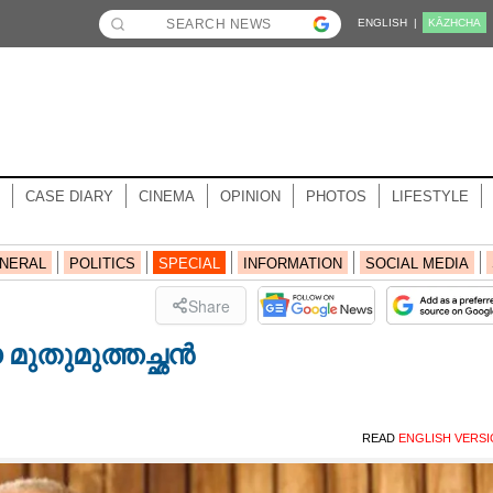
ENGLISH |
KĀZHCHA
CASE DIARY
CINEMA
OPINION
PHOTOS
LIFESTYLE
NERAL
POLITICS
SPECIAL
INFORMATION
SOCIAL MEDIA
Share
 മുതുമുത്തച്ഛൻ
READ
ENGLISH VERS