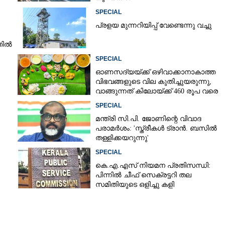
SPECIAL
പ്ര​ളയ മു​ന്ന​റി​യി​പ്പ് ​വേണ്ടെന്നു വച്ചു
തിൽ
SPECIAL
ഓണസദ്യയ്‌ക്ക് ഒഴിവാക്കാനാകാത്ത
വിഭവങ്ങളുടെ വില കുതിച്ചുയരുന്നു,
വാങ്ങുന്നത് കിലോയ്‌ക്ക് 460 രൂപ വരെ
SPECIAL
മന്ത്രി സി.പി. ജോണിന്റെ വിവാദ
പരാമർശം: 'സ്ത്രീകൾ ട്രാൻ. ബസിൽ
തള്ളിക്കയറുന്നു'
SPECIAL
കെ.എ.എസ് നിയമന പ്രതിസന്ധി:
പിന്നിൽ ചീഫ് സെക്രട്ടറി തല
സമിതിയുടെ ഒളിച്ചു കളി