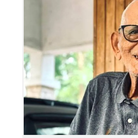
CINEMA
OPINION
PHOTOS
LIFESTYLE
SPIRITUAL
INFO+
ART
ASTRO