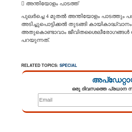

അന്തിയോളം പാടത്ത്
പുലർച്ചെ 4 മുതൽ അന്തിയോളം പാടത്തും പറ
അടിച്ചുപൊട്ടിക്കൽ തുടങ്ങി കായികാദ്ധ്വ
അതുകൊണ്ടാവാം ജീവിതശൈലീരോഗങ്ങൾ പോ
പറയുന്നത്.
RELATED TOPICS:
SPECIAL
അപ്ഡേറ്റാ
ഒരു ദിവസത്തെ പ്രധാന
Loaded
:
3.29%
/
Unmute