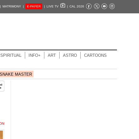
|
MATRIMONY |
E-PAPER
|
LIVE TV
|
CAL 2026
SPIRITUAL
INFO+
ART
ASTRO
CARTOONS
SNAKE MASTER
ION