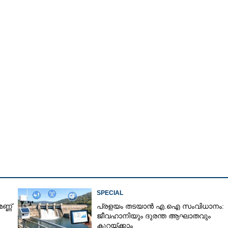
Copy Link
ി ഈ
SPECIAL
ണ്ണ്
പ്രളയം തടയാൻ എ.ഐ സംവിധാനം:
ജീവഹാനിയും ദുരന്ത ആഘാതവും
കുറയ്ക്കാം