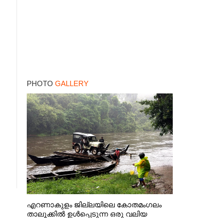
PHOTO
GALLERY
എറണാകുളം ജില്ലയിലെ കോതമംഗലം
താലൂക്കിൽ ഉൾപ്പെടുന്ന ഒരു വലിയ