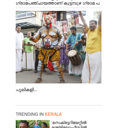
ഗ്രാമപഞ്ചായത്താണ് കുട്ടമ്പുഴ ഗ്രാമ പ
ഞ്ചായത്ത്. ആദിവാസി ഊരുകളായ
വെള്ളാരംകുത്ത്, കത്തിപ്പാറ, ഉറിയംപെട്ടി,
തേക്കല്ല്, വെട്ടിക്കല്ല്, മഞ്ചപ്പാറ എന്നീ
ആറു സ്ഥലങ്ങളിലേക്കുള്ള പ്രധാന
സഞ്ചാര മാർഗമാണ് ഈ കാണുന്ന
കടത്ത് വള്ളം
പുലികളി...
TRENDING IN
KERALA
'സെക്രട്ടറിയേറ്റിൽ
മന്ത്രിയോഫീസിൽ