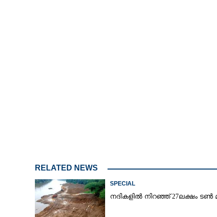
111-ാം വയസിലും സ്മാർട്ടായ
മുതുമുത്തച്ഛൻ
RELATED NEWS
SPECIAL
നദികളിൽ നിറഞ്ഞ് 27ലക്ഷം ടൺ മ