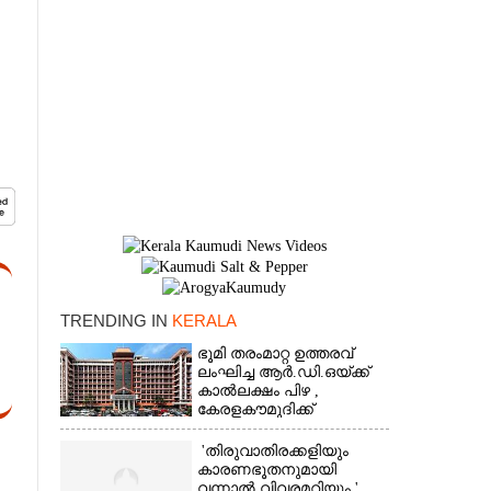
TRENDING IN
KERALA
ഭൂമി തരംമാറ്റ ഉത്തരവ്
×
ലംഘിച്ച ആർ.ഡി.ഒയ്ക്ക്
കാൽലക്ഷം പിഴ ,​
കേരളകൗമുദിക്ക്
ഹൈക്കോടതിയുടെ
പ്രശംസ
'തിരുവാതിരക്കളിയും
കാരണഭൂതനുമായി
വന്നാൽ വിവരമറിയും '