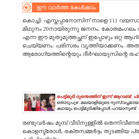
ഈ വാർത്ത കേൾക്കാം
CARTOONS
കൊച്ചി: എസ്തപ്പാനോസിന് നാളെ 111 വയസാ
മിഥുനം 20നായിരുന്നു ജനനം. കോതമംഗലം 
LITERATURE
എന്ന ഈ മുതുമുത്തച്ഛന് ഇപ്പോഴും ഒറ്റ ആഗ
ചെയ്യണം. പരിസരം വൃത്തിയാക്കണം. അത
ZOOM
ആരോഗ്യത്തിന്റെയും ദീർഘായുസിന്റെ ര
CONTACT US
പെട്ടിമുടി ദുരന്തത്തിന് ഇന്ന് ആറാണ്
തൊടുപുഴ: മലയാളിയുടെ ദുഃസ്വപ്നമായ പെട
കഥയും പെട്ടിമുടിക്കിപ്പോൾ പറയാനുണ്ട്.
രണ്ടുവർഷം മുമ്പ് വീടിനുള്ളിൽ തെന്നിവീ
കൊളസ്ട്രോൾ, രക്തസമ്മർദ്ദം തുടങ്ങിയ പ്ര