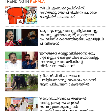
TRENDING IN
KERALA
സി.പി.എം ബക്കറ്റ് പിരിവിന്:
രസീത് ഇല്ലാത്ത പിരിവിനെ ചോദ്യം
ചെയ്ത് കീഴ്ഘടകങ്ങൾ
'ഒരു ഗുണ്ടയ്ക്കും വെല്ലുവിളിക്കാനുള്ള
ധൈര്യം ഉണ്ടാകരുത്, സ്മാർട്ടായ
പൊലീസ് കേരളത്തിലുണ്ട്': എഡിജിപി
പി വിജയൻ
'ജനങ്ങളെ വെല്ലുവിളിക്കുന്ന ഒരു
ഗുണ്ടയ്ക്കും കേരളത്തിൽ സ്ഥാനമില്ല,​
അവരെല്ലാം പൊലീസിന്റെ
നിരീക്ഷണത്തിലാണ്'
'പ്രിയദർശിനി' പാപ്പാനെ
ചവിട്ടിക്കൊന്നു; സംഭവം കോന്നി
ആന പരിപാലന കേന്ദ്രത്തിൽ
'വൈദ്യുതിവകുപ്പ് തലയിൽ
അടിച്ചുകയറ്റിയ കുരിശ്‌,
വൈദ്യുതത്തൂണുകൾ