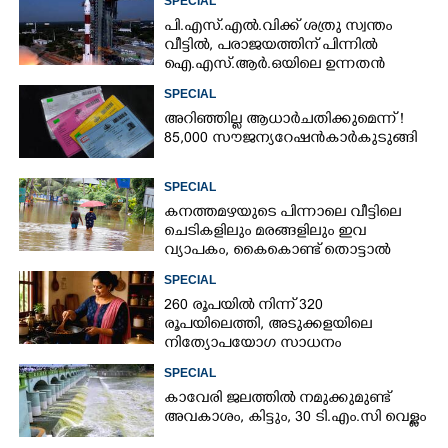
SPECIAL
പി.എസ്.എൽ.വിക്ക് ശത്രു സ്വന്തം
വീട്ടിൽ,​ പരാജയത്തിന് പിന്നിൽ
ഐ.എസ്.ആർ.ഒയിലെ ഉന്നതൻ
SPECIAL
അറിഞ്ഞില്ല ആധാർ ചതിക്കുമെന്ന് !
85,000 സൗജന്യ റേഷൻകാർ കുടുങ്ങി
SPECIAL
കനത്തമഴയുടെ പിന്നാലെ വീട്ടിലെ
ചെടികളിലും മരങ്ങളിലും ഇവ
വ്യാപകം, കൈകൊണ്ട് തൊട്ടാൽ
രോഗമുറപ്പ്
SPECIAL
260 രൂപയിൽ നിന്ന് 320
രൂപയിലെത്തി, അടുക്കളയിലെ
നിത്യോപയോഗ സാധനം
വാങ്ങിയാൽ കൈപൊള്ളും
SPECIAL
കാവേരി ജലത്തിൽ നമുക്കുമുണ്ട്
അവകാശം, കിട്ടും, 30 ടി.എം.സി വെള്ളം