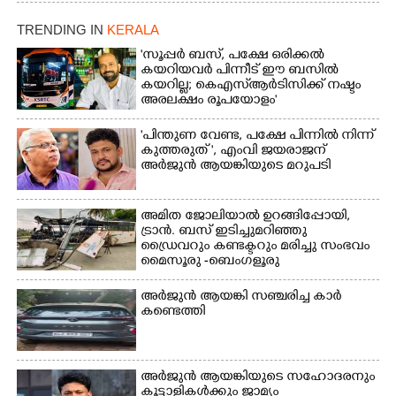
ഫാദർ തോമസ്
പോരൂക്കര സെൻട്രൽ
പോരൂക്കര സെൻട്രൽ
സ്കൂളിലെ ദുരിതാശ്വാസ
TRENDING IN
KERALA
സ്കൂളിലെ ദുരിതാശ്വാസ
ക്യാമ്പിലെത്തിയവർ
ക്യാമ്പിലെത്തിയവർ മഴ
വസ്ത്രങ്ങൾ
'സൂപ്പർ ബസ്, പക്ഷേ ഒരിക്കൽ
കയറിയവർ പിന്നീട് ഈ ബസിൽ
മാറിനിന്ന ഇടവേളയിൽ
ഉണക്കാനിട്ടിരിക്കുന്ന
കയറില്ല; കെഎസ്ആർടിസിക്ക് നഷ്ടം
ക്യാമ്പ് പരിസരത്ത്
ഗോൾപോസ്റ്റിന് മുന്നിൽ
അരലക്ഷം രൂപയോളം'
വസ്ത്രങ്ങൾ
ഫുട്ബോൾ കളികളിൽ
ഉണക്കാനിടുന്ന കാഴ്ച.
ഏർപ്പെട്ടിരിക്കുന്ന
"പിന്തുണ വേണ്ട,​ പക്ഷേ പിന്നിൽ നിന്ന്
കുട്ടികൾ
കുത്തരുത് ", എംവി ജയരാജന്
അർജുൻ ആയങ്കിയുടെ മറുപടി
അമിത ജോലിയാൽ ഉറങ്ങിപ്പോയി,
ട്രാൻ. ബസ് ഇടിച്ചുമറിഞ്ഞു
ഡ്രൈവറും കണ്ടക്ടറും മരിച്ചു സംഭവം
മൈസൂരു -ബെംഗളൂരു
ദേശീയപാതയിൽ 20 പേർക്ക് പരിക്ക്,
നാലു പേരുടെ നില ഗുരുതരം
അർജുൻ ആയങ്കി സഞ്ചരിച്ച കാർ
കണ്ടെത്തി
അർജുൻ ആയങ്കിയുടെ സഹോദരനും
കൂട്ടാളികൾക്കും ജാമ്യം