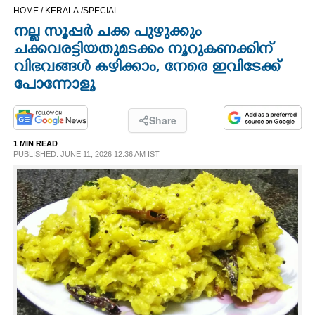
HOME /
KERALA /
SPECIAL
CINEMA
നല്ല സൂപ്പർ ചക്ക പുഴുക്കും
ചക്കവരട്ടിയതുമടക്കം നൂറുകണക്കിന്
OPINION
വിഭവങ്ങൾ കഴിക്കാം, നേരെ ഇവിടേക്ക്
പോന്നോളൂ
PHOTOS
Share
LIFESTYLE
1 MIN READ
PUBLISHED: JUNE 11, 2026 12:36 AM IST
SPIRITUAL
INFO+
ART
ASTRO