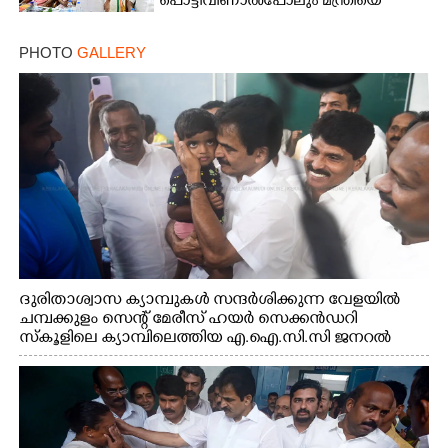
പൊട്ടിവീണാൽപോലും മന്ത്രിയെ
വിളിക്കുന്ന കാലമാണിത്'
PHOTO
GALLERY
ദുരിതാശ്വാസ ക്യാമ്പുകൾ സന്ദർശിക്കുന്ന വേളയിൽ
ചമ്പക്കുളം സെന്റ് മേരീസ് ഹയർ സെക്കൻഡറി
സ്കൂളിലെ ക്യാമ്പിലെത്തിയ എ.ഐ.സി.സി ജനറൽ
സെക്രട്ടറി കെ.സി വേണുഗോപാൽ എം.പി കുരുന്നിനെ
എടുത്ത് ലാളിച്ചപ്പോൾ. സഹകരണ-എക്സൈസ്
വകുപ്പ് മന്ത്രി എം. ലിജു, കൃഷിവകുപ്പ് മന്ത്രി ടി. സിദ്ദിഖ്,
റെജി ചെറിയാൻ എം. എൽ. എ എന്നിവർ സമീപം