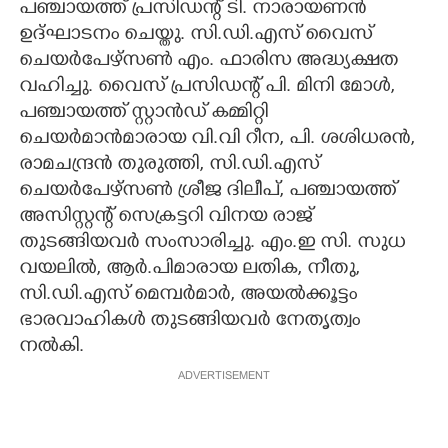
പഞ്ചായത്ത് പ്രസിഡന്റ് ടി. നാരായണൻ
ഉദ്ഘാടനം ചെയ്തു. സി.ഡി.എസ് വൈസ്
ചെയർപേഴ്സൺ എം. ഫാരിസ അദ്ധ്യക്ഷത
വഹിച്ചു. വൈസ് പ്രസിഡന്റ് പി. മിനി മോൾ,
പഞ്ചായത്ത് സ്റ്റാൻഡ് കമ്മിറ്റി
ചെയർമാൻമാരായ വി.വി റീന, പി. ശശിധരൻ,
രാമചന്ദ്രൻ തുരുത്തി, സി.ഡി.എസ്
ചെയർപേഴ്സൺ ശ്രീജ ദിലീപ്, പഞ്ചായത്ത്
അസിസ്റ്റന്റ് സെക്രട്ടറി വിനയ രാജ്
തുടങ്ങിയവർ സംസാരിച്ചു. എം.ഇ സി. സുധ
വയലിൽ, ആർ.പിമാരായ ലതിക, നീതു,
സി.ഡി.എസ് മെമ്പർമാർ, അയൽക്കൂട്ടം
ഭാരവാഹികൾ തുടങ്ങിയവർ നേതൃത്വം
നൽകി.
ADVERTISEMENT