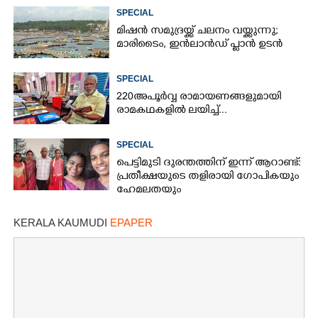
SPECIAL
മിഷൻ സമുദ്ര‌യ്ക്ക് ചലനം വയ്ക്കുന്നു;
മാരിടൈം, ഇൻലാൻഡ് പ്ലാൻ ഉടൻ
SPECIAL
220 അപൂർവ്വ രാമായണങ്ങളുമായി
രാമകഥകളിൽ ലയിച്ച്...
SPECIAL
പെട്ടിമുടി ദുരന്തത്തിന് ഇന്ന് ആറാണ്ട്:
പ്രതീക്ഷയുടെ തളിരായി ഗോപികയും
ഹേമലതയും
KERALA KAUMUDI
EPAPER