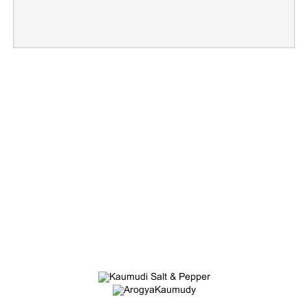
×
Share this link
Copy Link