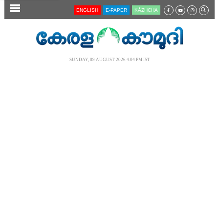
SECTIONS
ENGLISH
E-PAPER
KĀZHCHA
HOME
LATEST
SUNDAY, 09 AUGUST 2026 4.04 PM IST
AUDIO
NOTIFIED NEWS
POLL
KERALA
LOCAL
NEWS 360
CASE DIARY