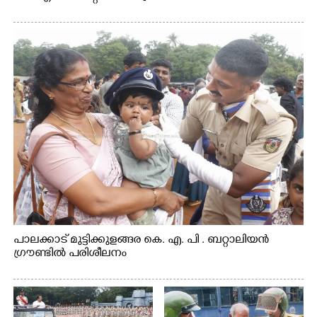
പാലക്കാട് മുട്ടിക്കുളങ്ങര കെ. എ. പി . ബറ്റാലിയൻ
ഗ്രൗണ്ടിൽ പരിശീലനം