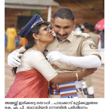
അമ്മയ്ക്ക് ഇരിക്കട്ടെ തൊപ്പി ...പാലക്കാട് മുട്ടിക്കുളങ്ങര
കെ. എ. പി . ബറ്റാലിയൻ ഗ്രൗണ്ടിൽ പരിശീലനം