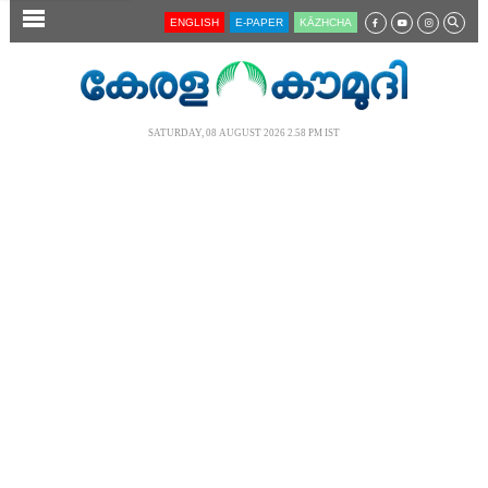
SECTIONS
ENGLISH
E-PAPER
KĀZHCHA
HOME
LATEST
SATURDAY, 08 AUGUST 2026 2.58 PM IST
AUDIO
NOTIFIED NEWS
POLL
KERALA
LOCAL
NEWS 360
CASE DIARY