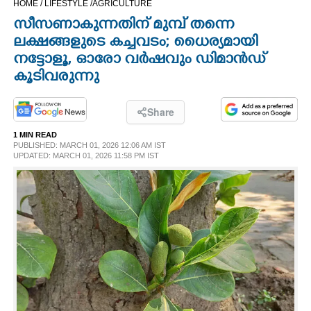
HOME /
LIFESTYLE /
AGRICULTURE
CINEMA
സീസണാകുന്നതിന് മുമ്പ് തന്നെ
ലക്ഷങ്ങളുടെ കച്ചവടം; ധെെര്യമായി
OPINION
നട്ടോളൂ, ഓരോ വർഷവും ഡിമാൻഡ്
കൂടിവരുന്നു
PHOTOS
Share
LIFESTYLE
1 MIN READ
PUBLISHED: MARCH 01, 2026 12:06 AM IST
UPDATED: MARCH 01, 2026 11:58 PM IST
SPIRITUAL
INFO+
ART
ASTRO