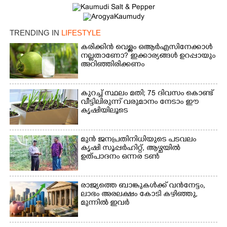
TRENDING IN
LIFESTYLE
കരിക്കിൻ വെള്ളം ഒആർഎസിനേക്കാൾ
നല്ലതാണോ? ഇക്കാര്യങ്ങൾ ഉറപ്പായും
Copy Link
അറിഞ്ഞിരിക്കണം
കുറച്ച് സ്ഥലം മതി; 75 ദിവസം കൊണ്ട്
വീട്ടിലിരുന്ന് വരുമാനം നേടാം ഈ
കൃഷിയിലൂടെ
മുൻ ജനപ്രതിനിധിയുടെ പടവലം
കൃഷി സൂപ്പർഹിറ്റ്,​ ആഴ്ചയിൽ
ഉത്പാദനം ഒന്നര ടൺ
രാജ്യത്തെ ബാങ്കുകൾക്ക് വൻനേട്ടം,​
ലാഭം അരലക്ഷം കോടി കഴിഞ്ഞു,​
മുന്നിൽ ഇവർ