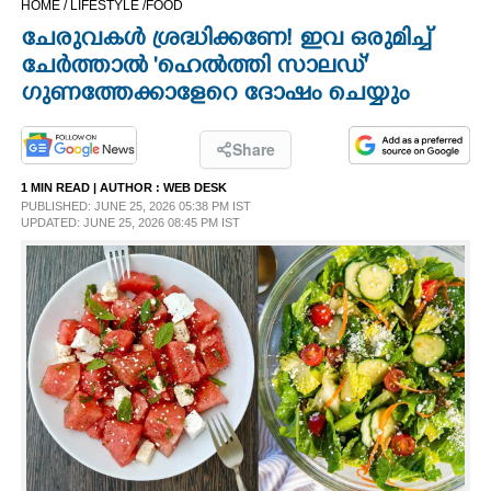
HOME /
LIFESTYLE /
FOOD
CINEMA
ചേരുവകൾ ശ്രദ്ധിക്കണേ! ഇവ ഒരുമിച്ച്
ചേർത്താൽ 'ഹെൽത്തി സാലഡ്'
OPINION
ഗുണത്തേക്കാളേറെ ദോഷം ചെയ്യും
PHOTOS
Share
1 MIN READ
| AUTHOR :
WEB DESK
PUBLISHED: JUNE 25, 2026 05:38 PM IST
LIFESTYLE
UPDATED: JUNE 25, 2026 08:45 PM IST
SPIRITUAL
INFO+
ART
ASTRO