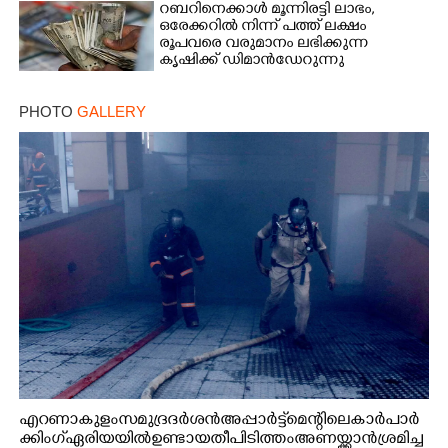
റബറിനെക്കാൾ മൂന്നിരട്ടി ലാഭം,​
ഒരേക്കറിൽ നിന്ന് പത്ത് ലക്ഷം
രൂപവരെ വരുമാനം ലഭിക്കുന്ന
കൃഷിക്ക് ഡിമാൻഡേറുന്നു
PHOTO
GALLERY
എറണാകുളം സമുദ്ര ദർശൻ അപ്പാർട്ട്മെന്റിലെ കാർ പാർ
ക്കിംഗ് ഏരിയയിൽ ഉണ്ടായ തീപിടിത്തം അണയ്ക്കാൻ ശ്രമിച്ച