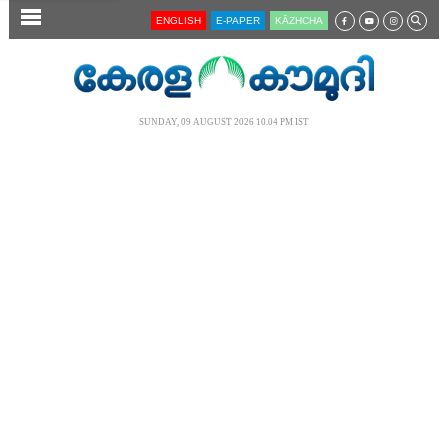
SECTIONS
ENGLISH
E-PAPER
KĀZHCHA
HOME
LATEST
SUNDAY, 09 AUGUST 2026 10.04 PM IST
AUDIO
NOTIFIED NEWS
POLL
KERALA
LOCAL
NEWS 360
CASE DIARY