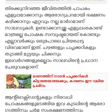
തിരക്കുനിറഞ്ഞ ജീവിതത്തിൽ പാചകം
CARTOONS
എളുപ്പമാക്കാനും ആരോഗ്യപ്രദമായി ഭക്ഷണം
കഴിക്കാനും ഏറ്റവും നല്ല മാർഗമാണ്
LITERATURE
സാലഡുകൾ. ഉണ്ടാക്കാനുള്ള എളുപ്പംകൊണ്ട്
മാത്രമല്ല പോഷക സമ്പുഷ്ടമായത് കൊണ്ടും
ZOOM
എല്ലാവർക്കും ഒരുപോലെ പ്രിയപ്പെട്ട
വിഭവമാണ് ഇത്. പഴങ്ങളും പച്ചക്കറികളും
CONTACT US
തുടങ്ങി മുട്ടയും ചിക്കനും
ഇലവർഗങ്ങളുമെല്ലാം സാലഡിന്റെ പ്രധാന
ചേരുവകളാണ്.
ഓണത്തിന് നാടൻ പച്ചക്കറികൾ
കിട്ടാതെയായേക്കും, കാരണം ഈ വലിയ
പ്രശ്‌നം
ആന്റിഓക്സിഡന്റുകളും നിരവധി
പോഷകങ്ങളുമടങ്ങിയ ഇവ കുടലിന്റെ ആരോ​
ഗ്യത്തിനും ചർമ സംരക്ഷണത്തിനും