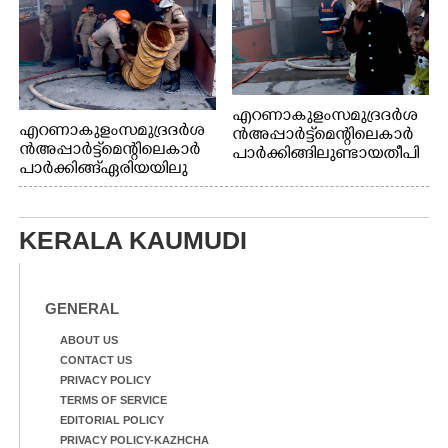
എറണാകുളം സമുദ്ര ദർശ
എറണാകുളം സമുദ്ര ദർശ
ൻ അപ്പാർട്ട്മെന്റിലെ കാർ
ൻ അപ്പാർട്ട്മെന്റിലെ കാർ
പാർക്കിങ്ങിലുണ്ടായ തീപി
പാർക്കിങ്ങ് ഏരിയയിലു
ടിത്തം മൂലമുണ്ടായ പുക
ണ്ടായ തീപിടിത്തം അണ
കാരണം സമീപത്ത് കൂടി
യ്ക്കാൻ ശ്രമിക്കുന്ന ഫയർ
മൂക്ക് പൊത്തി പോകുന്ന
ഫോഴ്സ് ഉദ്യോഗസ്ഥർ
കുട്ടി
KERALA KAUMUDI
GENERAL
ABOUT US
CONTACT US
PRIVACY POLICY
TERMS OF SERVICE
EDITORIAL POLICY
PRIVACY POLICY-KAZHCHA