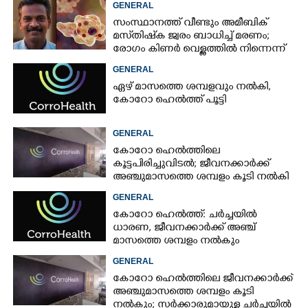
GENERAL
സംസ്ഥാനത്ത് വീണ്ടും അമീബിക്
മസ്‌തിഷ്‌ക ജ്വരം ബാധിച്ച് മരണം;
രോഗം കിണർ വെള്ളത്തിൽ നിന്നെന്ന്
സംശയം
GENERAL
ഏഴ് മാസത്തെ ശമ്പളവും നൽകി,
കോറോ ഹെൽത്ത് പൂട്ടി
GENERAL
കോറോ ഹെൽത്തിലെ
കൂട്ടപിരിച്ചുവിടൽ; ജീവനക്കാർക്ക്
×
Share this link
അഞ്ചുമാസത്തെ ശമ്പളം കൂടി നൽകി
GENERAL
കോറോ ഹെൽത്ത്: ചർച്ചയിൽ
ധാരണ, ജീവനക്കാർക്ക് അഞ്ച്
മാസത്തെ ശമ്പളം നൽകും
GENERAL
Copy Link
കോറോ ഹെൽത്തിലെ ജീവനക്കാർക്ക്
അഞ്ചുമാസത്തെ ശമ്പളം കൂടി
നൽകും; സർക്കാരുമായുള്ള ചർച്ചയിൽ