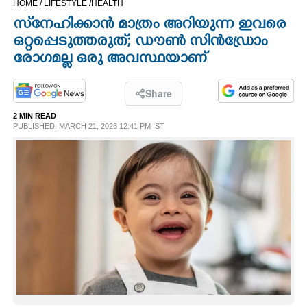
HOME /
LIFESTYLE /
HEALTH
CINEMA
സ്‌നേഹിക്കാൻ മാത്രം അറിയുന്ന ഇവരെ
ഒറ്റപ്പെടുത്തരുത്; ഡൗണ്‍ സിന്‍ഡ്രോം
OPINION
രോഗമല്ല ഒരു അവസ്ഥയാണ്
PHOTOS
Share
2 MIN READ
PUBLISHED: MARCH 21, 2026 12:41 PM IST
LIFESTYLE
SPIRITUAL
INFO+
ART
ASTRO