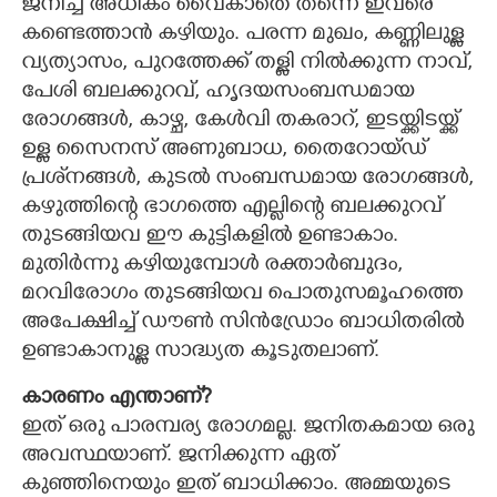
ജനിച്ച് അധികം വൈകാതെ തന്നെ ഇവരെ
കണ്ടെത്താന്‍ കഴിയും. പരന്ന മുഖം, കണ്ണിലുള്ള
വ്യത്യാസം, പുറത്തേക്ക് തള്ളി നില്‍ക്കുന്ന നാവ്,
പേശി ബലക്കുറവ്, ഹൃദയസംബന്ധമായ
രോഗങ്ങള്‍, കാഴ്ച, കേള്‍വി തകരാറ്, ഇടയ്ക്കിടയ്ക്ക്
ഉള്ള സൈനസ് അണുബാധ, തൈറോയ്ഡ്
പ്രശ്‌നങ്ങള്‍, കുടല്‍ സംബന്ധമായ രോഗങ്ങള്‍,
കഴുത്തിന്റെ ഭാഗത്തെ എല്ലിന്റെ ബലക്കുറവ്
തുടങ്ങിയവ ഈ കുട്ടികളില്‍ ഉണ്ടാകാം.
മുതിര്‍ന്നു കഴിയുമ്പോള്‍ രക്താര്‍ബുദം,
മറവിരോഗം തുടങ്ങിയവ പൊതുസമൂഹത്തെ
അപേക്ഷിച്ച് ഡൗണ്‍ സിന്‍ഡ്രോം ബാധിതരില്‍
ഉണ്ടാകാനുള്ള സാദ്ധ്യത കൂടുതലാണ്.
കാരണം എന്താണ്?
ഇത് ഒരു പാരമ്പര്യ രോഗമല്ല. ജനിതകമായ ഒരു
അവസ്ഥയാണ്. ജനിക്കുന്ന ഏത്
കുഞ്ഞിനെയും ഇത് ബാധിക്കാം. അമ്മയുടെ