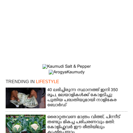
TRENDING IN
LIFESTYLE
40 ലഭിച്ചിരുന്ന സ്ഥാനത്ത് ഇനി 350
രൂപ, മലയാളികൾക്ക് കോളടിച്ചു:
പുതിയ പദ്ധതിയുമായി നാളികേര
ബോർഡ്
ഒരൊറ്റതവണ മാത്രം വിത്ത്, പിന്നീട്
തണ്ടും മികച്ച പരിചരണവും മതി:
കോളിഫ്ലവർ ഈ രീതിയിലും
കൃഷിചെയ്യാം