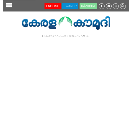
SECTIONS
ENGLISH
E-PAPER
KĀZHCHA
HOME
LATEST
FRIDAY, 07 AUGUST 2026 3.45 AM IST
AUDIO
NOTIFIED NEWS
POLL
KERALA
LOCAL
NEWS 360
CASE DIARY