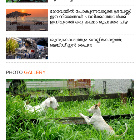
ഗോവയിൽ പോകുന്നവരുടെ ശ്രദ്ധയ്ക്ക്:
ഈ നിയമങ്ങൾ പാലിക്കാത്തവർക്ക്
ഇനിമുതൽ ഒരു ലക്ഷം രൂപവരെ പിഴ
ശൂന്യാകാശത്തും നെല്ല് കൊയ്യൽ;
മെയ്‌ഡ് ഇൻ ചൈന
PHOTO
GALLERY