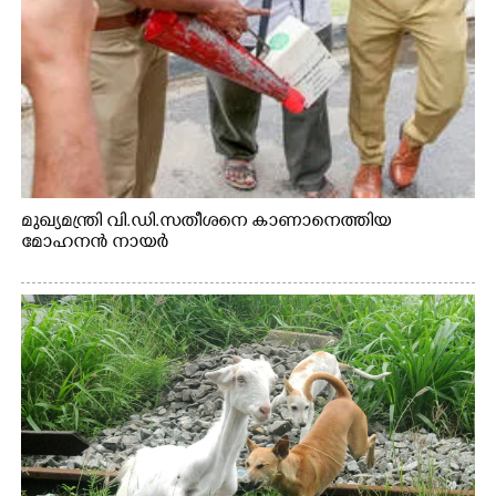
മുഖ്യമന്ത്രി വി.ഡി.സതീശനെ കാണാനെത്തിയ
മോഹനൻ നായർ