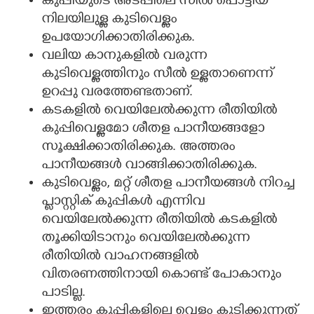
കുപ്പിയുടെ അടപ്പിലെ സീൽ പൊട്ടിയ
നിലയിലുള്ള കുടിവെള്ളം
ഉപയോഗിക്കാതിരിക്കുക.
വലിയ കാനുകളിൽ വരുന്ന
കുടിവെള്ളത്തിനും സീൽ ഉള്ളതാണെന്ന്
ഉറപ്പു വരത്തേണ്ടതാണ്.
കടകളിൽ വെയിലേൽക്കുന്ന രീതിയിൽ
കുപ്പിവെള്ളമോ ശീതള പാനീയങ്ങളോ
സൂക്ഷിക്കാതിരിക്കുക. അത്തരം
പാനീയങ്ങൾ വാങ്ങിക്കാതിരിക്കുക.
കുടിവെള്ളം, മറ്റ് ശീതള പാനീയങ്ങൾ നിറച്ച
പ്ലാസ്റ്റിക് കുപ്പികൾ എന്നിവ
വെയിലേൽക്കുന്ന രീതിയിൽ കടകളിൽ
തൂക്കിയിടാനും വെയിലേൽക്കുന്ന
രീതിയിൽ വാഹനങ്ങളിൽ
വിതരണത്തിനായി കൊണ്ട് പോകാനും
പാടില്ല.
ഇത്തരം കുപ്പികളിലെ വെള്ളം കുടിക്കുന്നത്