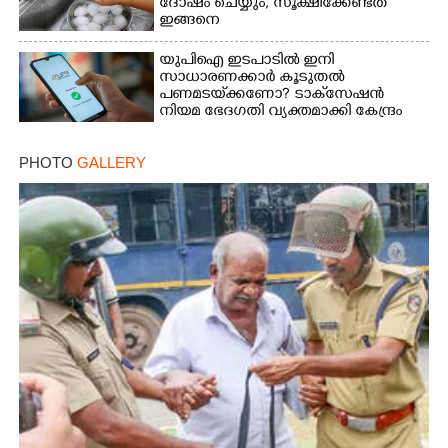
ദോഷം ചെയ്യും,​ സൂക്ഷിക്കേണ്ടത്
ഇങ്ങനെ
യുപിഐ ഇടപാടിൽ ഇനി
സാധാരണക്കാർ കൂടുതൽ
പണമടയ്‌ക്കണോ?​ ടാക്‌സേഷൻ
നിയമ ഭേദഗതി വ്യക്തമാക്കി കേന്ദ്രം
PHOTO
GALLERY