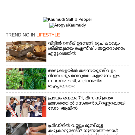
TRENDING IN
LIFESTYLE
വീട്ടിൽ റസ്ക് ഉണ്ടോ? രുചികരവും
ക്രീമിയുമായ ഐസ്ക്രീം തയ്യാറാക്കാം
എളുപ്പത്തിൽ
അടുക്കളയിൽ തന്നെയുണ്ട് വളം;
ദിവസവും വെറുതെ കളയുന്ന ഈ
സാധനം മതി, കറിവേപ്പില
തഴച്ചുവളരും
പ്രായം വെറും 71, മിസിസ് ഇന്ത്യ
മത്സരത്തിൽ സെക്കൻഡ് റണ്ണറപ്പായി
ഡോ. ആലീസ്
ഫ്രിഡ്ജിൽ വയ്ക്കും മുമ്പ് മുട്ട
കഴുകാറുണ്ടോ? ഗുണത്തേക്കാൾ