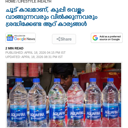
HOME /
LIFESTYLE /
HEALTH
CINEMA
ചൂട് കാലമാണ്, കുപ്പി വെള്ളം
വാങ്ങുന്നവരും വിൽക്കുന്നവരും
OPINION
ശ്രദ്ധിക്കേണ്ട ആറ് കാര്യങ്ങൾ
PHOTOS
Share
2 MIN READ
PUBLISHED: APRIL 18, 2026 04:15 PM IST
LIFESTYLE
UPDATED: APRIL 18, 2026 08:31 PM IST
SPIRITUAL
INFO+
ART
ASTRO