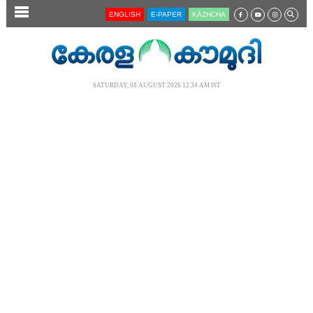
SECTIONS
ENGLISH
E-PAPER
KĀZHCHA
HOME
LATEST
SATURDAY, 08 AUGUST 2026 12.34 AM IST
AUDIO
NOTIFIED NEWS
POLL
KERALA
LOCAL
NEWS 360
CASE DIARY