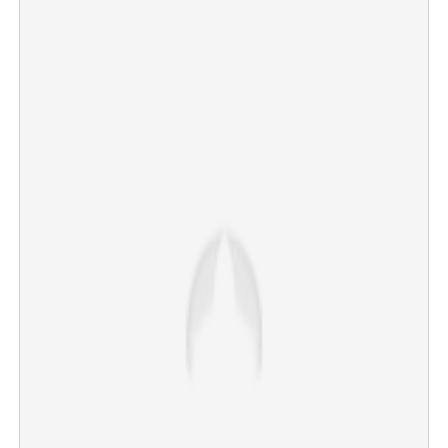
×
Share this link
Copy Link